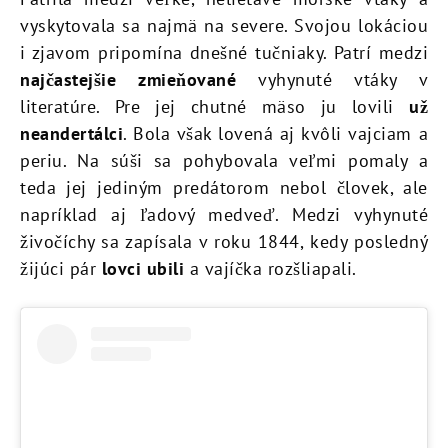
vyskytovala sa najmä na severe. Svojou lokáciou
i zjavom pripomína dnešné tučniaky. Patrí medzi
najčastejšie zmieňované
vyhynuté vtáky v
literatúre. Pre jej chutné mäso ju lovili
už
neandertálci
. Bola však lovená aj kvôli vajciam a
periu. Na súši sa pohybovala veľmi pomaly a
teda jej jediným predátorom nebol človek, ale
napríklad aj ľadový medveď. Medzi vyhynuté
živočíchy sa zapísala v roku 1844, kedy posledný
žijúci pár
lovci ubili
a vajíčka rozšliapali.