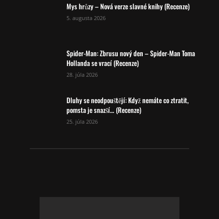
Mys hrůzy – Nová verze slavné knihy (Recenze)
5. augusta 2026
Spider-Man: Zbrusu nový den – Spider-Man Toma
Hollanda se vrací (Recenze)
28. júla 2026
Dluhy se neodpouštějí: Když nemáte co ztratit,
pomsta je snazší… (Recenze)
25. júla 2026