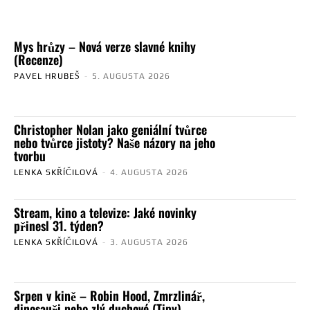
Mys hrůzy – Nová verze slavné knihy
(Recenze)
PAVEL HRUBEŠ
-
5. AUGUSTA 2026
Christopher Nolan jako geniální tvůrce
nebo tvůrce jistoty? Naše názory na jeho
tvorbu
LENKA SKŘÍČILOVÁ
-
4. AUGUSTA 2026
Stream, kino a televize: Jaké novinky
přinesl 31. týden?
LENKA SKŘÍČILOVÁ
-
3. AUGUSTA 2026
Srpen v kině – Robin Hood, Zmrzlinář,
dinosauři nebo zlý duchové (Tipy)