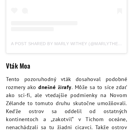
A POST SHARED BY MARLY WITHEY (@MARLYTHEADOPTEE)
Vták Moa
Tento pozoruhodný vták dosahoval podobné
rozmery ako
dnešné žirafy
. Môže sa to síce zdať
ako sci-fi, ale vtedajšie podmienky na Novom
Zélande to tomuto druhu skutočne umožňovali.
Keďže ostrov sa oddelil od ostatných
kontinentoch a „zakotvil“ v Tichom oceáne,
nenachádzali sa tu žiadni cicavci. Takže ostrov