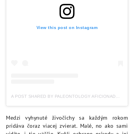
View this post on Instagram
A POST SHARED BY PALEONTOLOGY AFICIONADO (@MARVELLOUS_PASTV2)
Medzi vyhynuté živočíchy sa každým rokom
pridáva čoraz viacej zvierat. Malé, no ako sami
vidíte, i tie väčšie. Kvôli ochrane prírody a jej