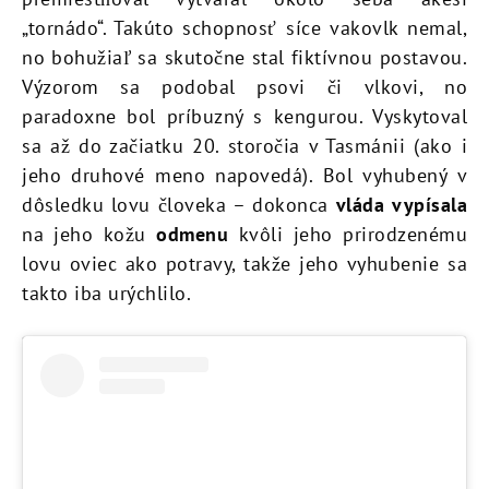
„tornádo“. Takúto schopnosť síce vakovlk nemal,
no bohužiaľ sa skutočne stal fiktívnou postavou.
Výzorom sa podobal psovi či vlkovi, no
paradoxne bol príbuzný s kengurou. Vyskytoval
sa až do začiatku 20. storočia v Tasmánii (ako i
jeho druhové meno napovedá). Bol vyhubený v
dôsledku lovu človeka – dokonca
vláda vypísala
na jeho kožu
odmenu
kvôli jeho prirodzenému
lovu oviec ako potravy, takže jeho vyhubenie sa
takto iba urýchlilo.