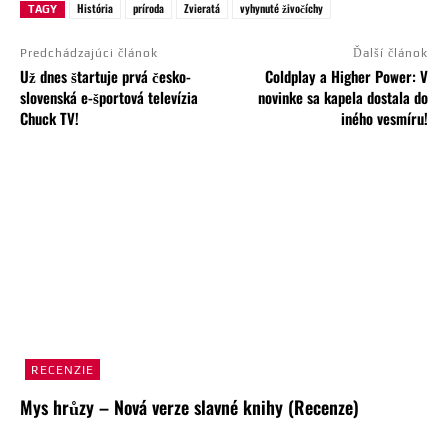
História
príroda
Zvieratá
vyhynuté živočíchy
TAGY
Predchádzajúci článok
Ďalší článok
Už dnes štartuje prvá česko-
Coldplay a Higher Power: V
slovenská e-športová televízia
novinke sa kapela dostala do
Chuck TV!
iného vesmíru!
RECENZIE
Mys hrůzy – Nová verze slavné knihy (Recenze)