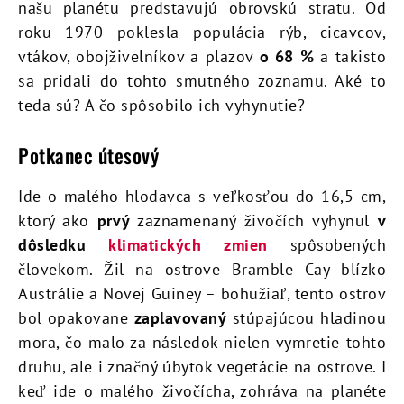
našu planétu predstavujú obrovskú stratu. Od
roku 1970 poklesla populácia rýb, cicavcov,
vtákov, obojživelníkov a plazov
o 68 %
a takisto
sa pridali do tohto smutného zoznamu. Aké to
teda sú? A čo spôsobilo ich vyhynutie?
Potkanec útesový
Ide o malého hlodavca s veľkosťou do 16,5 cm,
ktorý ako
prvý
zaznamenaný živočích vyhynul
v
dôsledku
klimatických zmien
spôsobených
človekom. Žil na ostrove Bramble Cay blízko
Austrálie a Novej Guiney – bohužiaľ, tento ostrov
bol opakovane
zaplavovaný
stúpajúcou hladinou
mora, čo malo za následok nielen vymretie tohto
druhu, ale i značný úbytok vegetácie na ostrove. I
keď ide o malého živočícha, zohráva na planéte