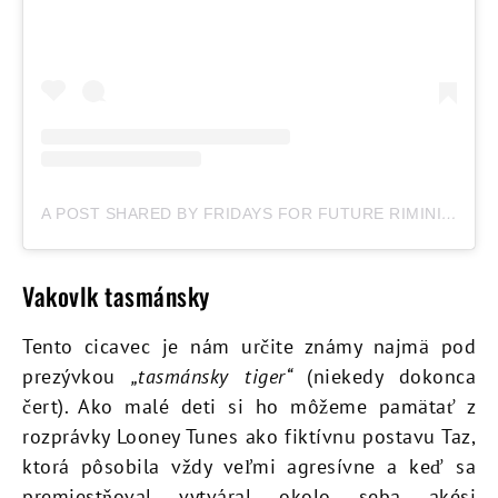
A POST SHARED BY FRIDAYS FOR FUTURE RIMINI🌱 (@FRIDAYSFORFUTURE_RIMINI)
Vakovlk tasmánsky
Tento cicavec je nám určite známy najmä pod
prezývkou
„tasmánsky tiger“
(niekedy dokonca
čert). Ako malé deti si ho môžeme pamätať z
rozprávky Looney Tunes ako fiktívnu postavu Taz,
ktorá pôsobila vždy veľmi agresívne a keď sa
premiestňoval vytváral okolo seba akési