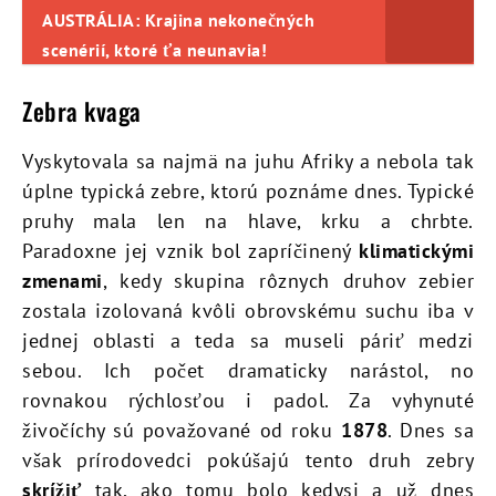
AUSTRÁLIA: Krajina nekonečných
scenérií, ktoré ťa neunavia!
Zebra kvaga
Vyskytovala sa najmä na juhu Afriky a nebola tak
úplne typická zebre, ktorú poznáme dnes. Typické
pruhy mala len na hlave, krku a chrbte.
Paradoxne jej vznik bol zapríčinený
klimatickými
zmenami
, kedy skupina rôznych druhov zebier
zostala izolovaná kvôli obrovskému suchu iba v
jednej oblasti a teda sa museli páriť medzi
sebou. Ich počet dramaticky narástol, no
rovnakou rýchlosťou i padol. Za vyhynuté
živočíchy sú považované od roku
1878
. Dnes sa
však prírodovedci pokúšajú tento druh zebry
skrížiť
tak, ako tomu bolo kedysi a už dnes