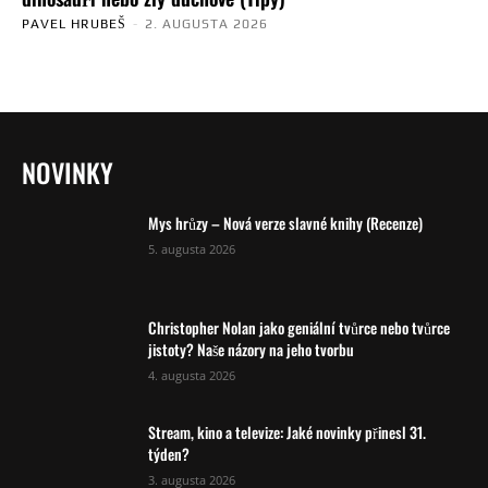
PAVEL HRUBEŠ
-
2. AUGUSTA 2026
NOVINKY
Mys hrůzy – Nová verze slavné knihy (Recenze)
5. augusta 2026
Christopher Nolan jako geniální tvůrce nebo tvůrce
jistoty? Naše názory na jeho tvorbu
4. augusta 2026
Stream, kino a televize: Jaké novinky přinesl 31.
týden?
3. augusta 2026