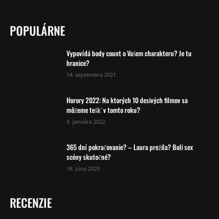
POPULÁRNE
Vypovídá body count o Vašem charakteru? Je tu
hranice?
14. septembra 2021
Horory 2022: Na ktorých 10 desivých filmov sa
môžeme tešiť v tomto roku?
9. januára 2022
365 dní pokračovanie? – Laura prežila? Boli sex
scény skutočné?
18. júna 2020
RECENZIE