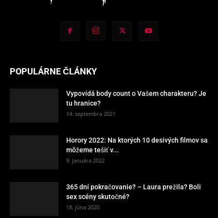
POPULÁRNE ČLÁNKY
Vypovídá body count o Vašem charakteru? Je
tu hranice?
14. septembra 2021
Horory 2022: Na ktorých 10 desivých filmov sa
môžeme tešiť v...
9. januára 2022
365 dní pokračovanie? – Laura prežila? Boli
sex scény skutočné?
18. júna 2020