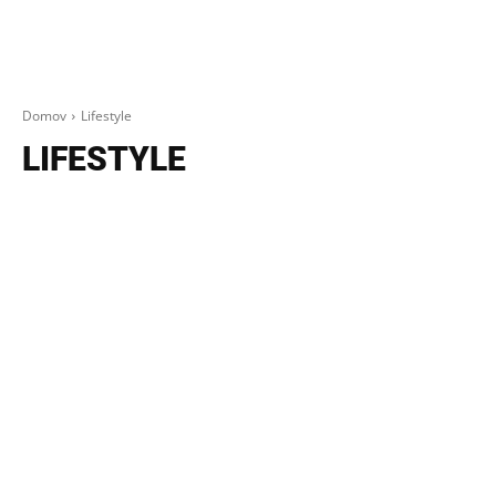
Domov
Lifestyle
LIFESTYLE
CESTOVANIE
ONLINE
ŠPORT
AUTO-MOTO
HUDBA
BEAUTY A MÓDA
GASTRO