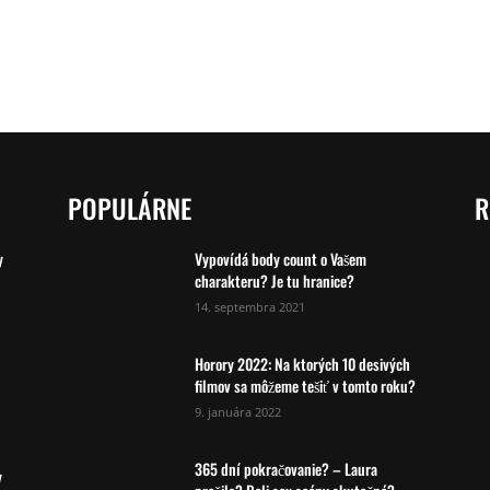
POPULÁRNE
R
y
Vypovídá body count o Vašem
charakteru? Je tu hranice?
14. septembra 2021
Horory 2022: Na ktorých 10 desivých
filmov sa môžeme tešiť v tomto roku?
9. januára 2022
365 dní pokračovanie? – Laura
y