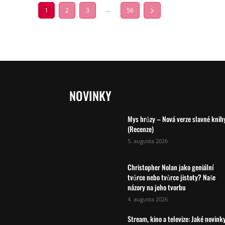
...
1
2
3
56
NOVINKY
Mys hrůzy – Nová verze slavné knih
(Recenze)
5. augusta 2026
Christopher Nolan jako geniální
tvůrce nebo tvůrce jistoty? Naše
názory na jeho tvorbu
4. augusta 2026
Stream, kino a televize: Jaké novink