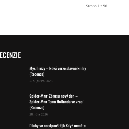
Strana 1 z 56
ECENZIE
Mys hrůzy – Nová verze slavné knihy
(Recenze)
5. augusta 2026
Spider-Man: Zbrusu nový den –
Spider-Man Toma Hollanda se vrací
(Recenze)
28. júla 2026
Dluhy se neodpouštějí: Když nemáte