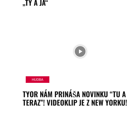
„TY A JÁ“
HUDBA
TYOR NÁM PRINÁŠA NOVINKU “TU A
TERAZ”! VIDEOKLIP JE Z NEW YORKU!