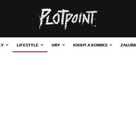
LY
LIFESTYLE
HRY
KNIHY A KOMIKS
ZAUJÍM