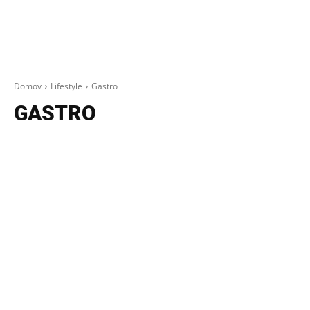
Domov
Lifestyle
Gastro
GASTRO
CESTOVANIE
ONLINE
ŠPORT
AUTO-MOTO
HUDBA
BEAUTY A MÓDA