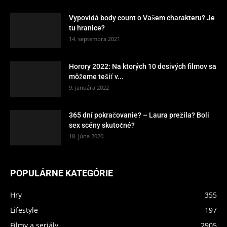
Vypovídá body count o Vašem charakteru? Je
tu hranice?
14. septembra 2021
Horory 2022: Na ktorých 10 desivých filmov sa
môžeme tešiť v...
9. januára 2022
365 dní pokračovanie? – Laura prežila? Boli
sex scény skutočné?
18. júna 2020
POPULÁRNE KATEGÓRIE
Hry
355
Lifestyle
197
Filmy a seriály
2905