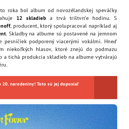
o roka bol album od novozélandskej speváčky
sahuje
12 skladieb
a trvá trištvrťe hodinu. S
onoff
, producent, ktorý spolupracoval napríklad aj
ent
. Skladby na albume sú postavené na jemnom
ne pesničiek podporený viacerými vokálmi. Hneď
m niekoľkých hlasov, ktoré znejú do podmazu
erb a tichá produkcia skladieb na albume vytvárajú
éru.
je 20. narodeniny! Toto sú jej doposiaľ