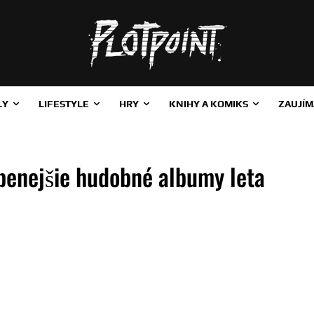
LY
LIFESTYLE
HRY
KNIHY A KOMIKS
ZAUJÍM
benejšie hudobné albumy leta
ZDIEĽAŤ