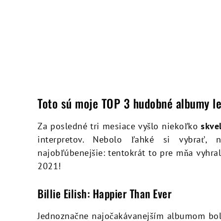
Toto sú moje TOP 3 hudobné albumy le
Za posledné tri mesiace vyšlo niekoľko
skve
interpretov. Nebolo ľahké si vybrať
najobľúbenejšie: tentokrát to pre mňa vyhra
2021!
Billie Eilish: Happier Than Ever
Jednoznačne najočakávanejším albumom bol p