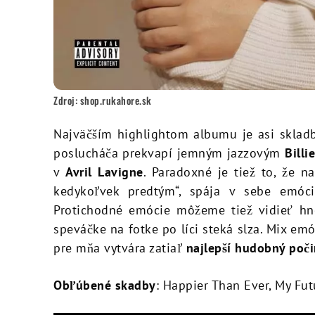
Zdroj: shop.rukahore.sk
Najväčším highlightom albumu je asi skl
poslucháča prekvapí jemným jazzovým
Billi
v
Avril Lavigne
. Paradoxné je tiež to, že n
kedykoľvek predtým“, spája v sebe emóci
Protichodné emócie môžeme tiež vidieť hn
speváčke na fotke po líci steká slza. Mix emó
pre mňa vytvára zatiaľ
najlepší hudobný poči
Obľúbené skadby
: Happier Than Ever, My Fut