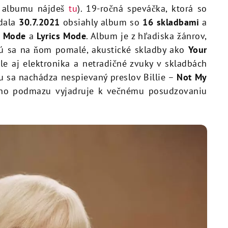
u albumu nájdeš
tu
). 19-ročná speváčka, ktorá so
ydala
30.7.2021
obsiahly album so
16 skladbami
a
n Mode
a
Lyrics Mode
. Album je z hľadiska žánrov,
jú sa na ňom pomalé, akustické skladby ako
Your
ale aj elektronika a netradičné zvuky v skladbách
mu sa nachádza nespievaný preslov Billie –
Not My
eho podmazu vyjadruje k večnému posudzovaniu