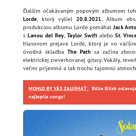
Ďalším očakávaným popovým albumom toht
Lorde
, ktorý vyšiel
20.8.2021
. Album ob
produkciou albumu Lorde pomáhal
Jack Ant
s
Lanou del Rey
,
Taylor Swift
alebo
St. Vinc
hlasovom prejave Lorde, ktorý je vo väčši
úvodná skladba
The Path
sa začína zboro
elektrickej zreverbovanej gitary. Vokály, rev
veľmi príjemnú a tak trochu tajomnú atmosf
MOHLO BY VÁS ZAUJÍMAŤ:
Billie Eilish oslavu
najlepšie songy!