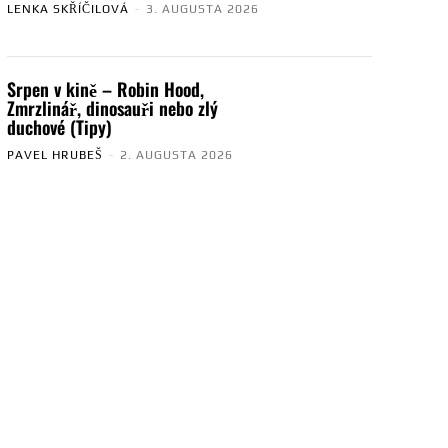
LENKA SKŘÍČILOVÁ
-
3. AUGUSTA 2026
Srpen v kině – Robin Hood,
Zmrzlinář, dinosauři nebo zlý
duchové (Tipy)
PAVEL HRUBEŠ
-
2. AUGUSTA 2026