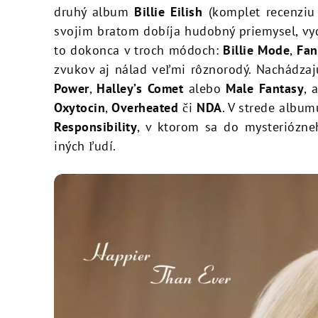
druhý album
Billie Eilish
(komplet recenzi
svojim bratom dobíja hudobný priemysel, v
to dokonca v troch módoch:
Billie Mode
,
Fa
zvukov aj nálad veľmi rôznorodý. Nachádza
Power
,
Halley’s Comet
alebo
Male Fantasy
, 
Oxytocin
,
Overheated
či
NDA
. V strede albu
Responsibility
, v ktorom sa do mysteriózn
iných ľudí.