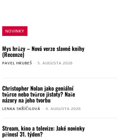
NOVINKY
Mys hrůzy – Nová verze slavné knihy
(Recenze)
PAVEL HRUBEŠ
-
5. AUGUSTA 2026
Christopher Nolan jako geniální
tvůrce nebo tvůrce jistoty? Naše
názory na jeho tvorbu
LENKA SKŘÍČILOVÁ
-
4. AUGUSTA 2026
Stream, kino a televize: Jaké novinky
přinesl 31. týden?