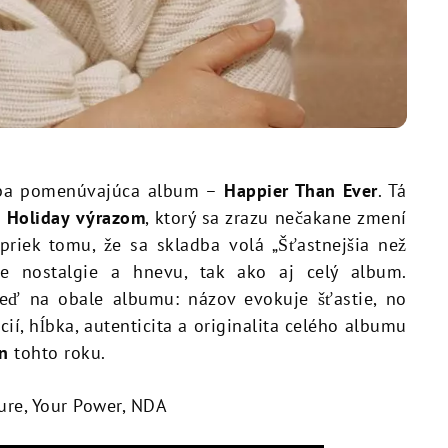
adba pomenúvajúca album –
Happier Than Ever
. Tá
e Holiday výrazom
, ktorý sa zrazu nečakane zmení
apriek tomu, že sa skladba volá „Šťastnejšia než
e nostalgie a hnevu, tak ako aj celý album.
eď na obale albumu: názov evokuje šťastie, no
cií, hĺbka, autenticita a originalita celého albumu
n
tohto roku.
ure, Your Power, NDA