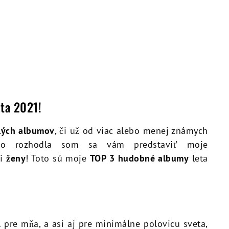
ta 2021!
lých albumov
, či už od viac alebo menej známych
, no rozhodla som sa vám predstaviť moje
li
ženy
! Toto sú moje
TOP 3 hudobné albumy
leta
re mňa, a asi aj pre minimálne polovicu sveta,