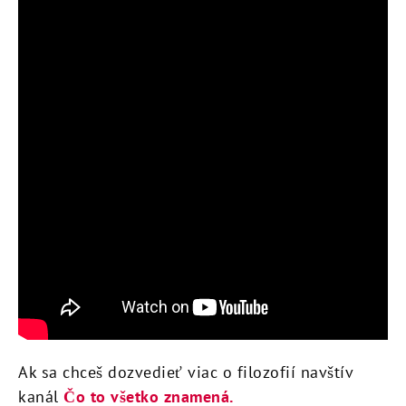
Ak sa chceš dozvedieť viac o filozofií navštív
kanál
Čo to všetko znamená.