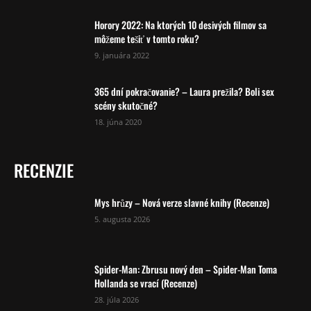
Horory 2022: Na ktorých 10 desivých filmov sa
môžeme tešiť v tomto roku?
9. januára 2022
365 dní pokračovanie? – Laura prežila? Boli sex
scény skutočné?
18. júna 2020
RECENZIE
Mys hrůzy – Nová verze slavné knihy (Recenze)
5. augusta 2026
Spider-Man: Zbrusu nový den – Spider-Man Toma
Hollanda se vrací (Recenze)
28. júla 2026