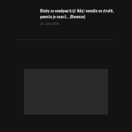
Dluhy se neodpouštějí: Když nemáte co ztratit,
pomsta je snazší… (Recenze)
25. júla 2026