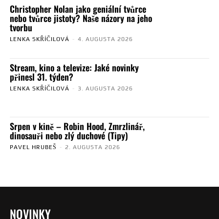
Christopher Nolan jako geniální tvůrce
nebo tvůrce jistoty? Naše názory na jeho
tvorbu
LENKA SKŘÍČILOVÁ
-
4. AUGUSTA 2026
Stream, kino a televize: Jaké novinky
přinesl 31. týden?
LENKA SKŘÍČILOVÁ
-
3. AUGUSTA 2026
Srpen v kině – Robin Hood, Zmrzlinář,
dinosauři nebo zlý duchové (Tipy)
PAVEL HRUBEŠ
-
2. AUGUSTA 2026
NOVINKY