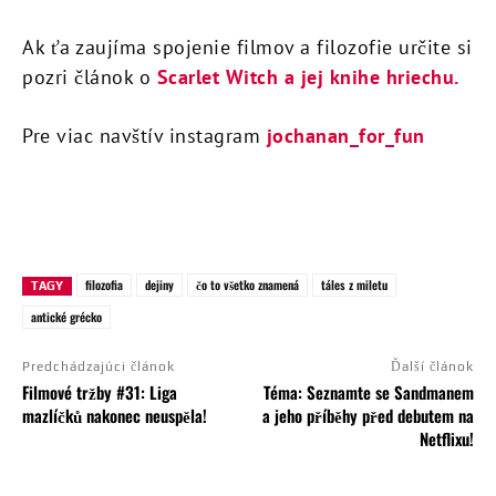
Ak ťa zaujíma spojenie filmov a filozofie určite si
pozri článok o
Scarlet Witch a jej knihe hriechu.
Pre viac navštív instagram
jochanan_for_fun
filozofia
dejiny
čo to všetko znamená
táles z miletu
TAGY
antické grécko
Predchádzajúci článok
Ďalší článok
Filmové tržby #31: Liga
Téma: Seznamte se Sandmanem
mazlíčků nakonec neuspěla!
a jeho příběhy před debutem na
Netflixu!