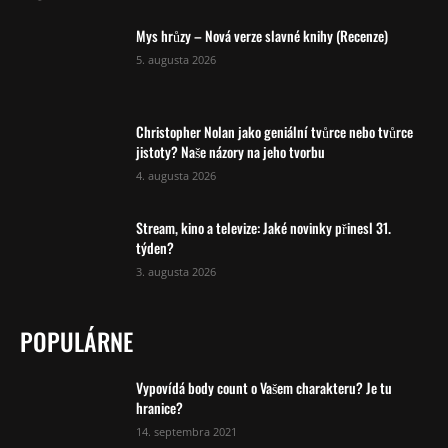
Mys hrůzy – Nová verze slavné knihy (Recenze)
5. augusta 2026
Christopher Nolan jako geniální tvůrce nebo tvůrce
jistoty? Naše názory na jeho tvorbu
4. augusta 2026
Stream, kino a televize: Jaké novinky přinesl 31.
týden?
3. augusta 2026
POPULÁRNE
Vypovídá body count o Vašem charakteru? Je tu
hranice?
14. septembra 2021