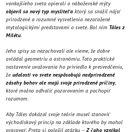
vonkajšieho sveta opierali o náboženské mýty
objavil sa nový typ mysliteľa
ktorý sa snažil nájsť
prirodzené a rozumné vysvetlenia nezaťažené
mytologickými predstavami o svete. Bol ním
Táles z
Milétu
.
Jeho spisy sa nezachovali ale vieme, že dobre
ovládal geometriu a astronómiu. Toto praktické
nastavenie uvažovania ho priviedlo k presvedčeniu,
že
udalosti vo svete nespôsobujú nadprirodzené
zásahy bohov ale majú svoje prirodzené príčiny
,
ktoré možno odhaliť pozorovaním a pochopiť
rozumom.
Aby Táles dokázal svoje teórie musel stanoviť
východiskový princíp na základe ktorého by mohol
pracovať. Preto si položil otázku –
Z čoho vznikol