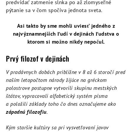
predvídať zatmenie slnka po až zlomyseľné
pýtanie sa v čom spočíva jednota sveta.
Asi takto by sme mohli uviesť jedného z
najvýznamnejších ľudí v dejinách ľudstva o
ktorom si možno nikdy nepočul.
Prvý filozof v dejinách
V pradávnych dobách približne v 8 až 6 storočí pred
naším letopočtom národy žijúce na gréckom
polostrove postupne vytvorili skupinu mestských
štátov, vypracovali alfabetický systém písma
a položili základy toho čo dnes označujeme ako
západnú filozofiu
.
Kým staršie kultúry sa pri vysvetľovaní javov