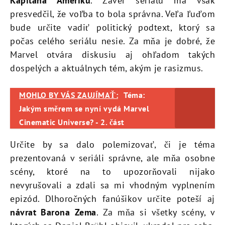
Kapitána Ameriku
. Záver seriálu ma však
presvedčil, že voľba to bola správna. Veľa ľuďom
bude určite vadiť politický podtext, ktorý sa
počas celého seriálu nesie. Za mňa je dobré, že
Marvel otvára diskusiu aj ohľadom takých
dospelých a aktuálnych tém, akým je rasizmus.
MOHLO BY VÁS ZAUJÍMAŤ:
Téma:
Jakým směrem se nyní vydá Marvel
Cinematic Universe? - 2. část
Určite by sa dalo polemizovať, či je téma
prezentovaná v seriáli správne, ale mňa osobne
scény, ktoré na to upozorňovali nijako
nevyrušovali a zdali sa mi vhodným vyplnením
epizód. Dlhoročných fanúšikov určite poteší aj
návrat Barona Zema
. Za mňa si všetky scény, v