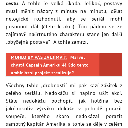
cestu
. A tohle je velká škoda. Jelikož, postavy
musí měnit názory z minuty na minutu, dělat
nelogické rozhodnutí, aby se seriál mohl
posunout dál (čtete k akci). Tím pádem se ze
zajímavě načrtnutého charakteru stane jen další
„obyčejná postava“. A tohle zamrzí.
MOHLO BY VÁS ZAUJÍMAŤ:
Marvel
chystá Captain Ameriku 4! Kdo tento
ambiciózní projekt zrealizuje?
Všechny tyhle „drobnosti“ mi pak kazí zážitek z
celého seriálu. Nedokážu si naplno užít akci.
Stále nedokážu pochopit, jak holčina bez
jakéhokoliv výcviku dokáže v pohodě porazit
soupeře, kterého skoro nedokázal porazit
samotný Kapitán Amerika, a tohle se děje v celém