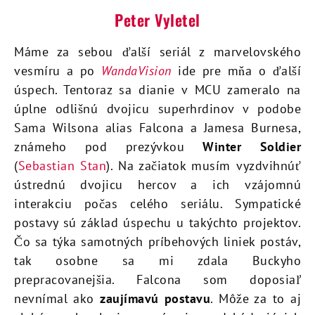
Peter Vyletel
Máme za sebou ďalší seriál z marvelovského
vesmíru a po
WandaVision
ide pre mňa o ďalší
úspech. Tentoraz sa dianie v MCU zameralo na
úplne odlišnú dvojicu superhrdinov v podobe
Sama Wilsona alias Falcona a Jamesa Burnesa,
známeho pod prezývkou
Winter Soldier
(
Sebastian Stan
). Na začiatok musím vyzdvihnúť
ústrednú dvojicu hercov a ich vzájomnú
interakciu počas celého seriálu. Sympatické
postavy sú základ úspechu u takýchto projektov.
Čo sa týka samotných príbehových liniek postáv,
tak osobne sa mi zdala Buckyho
prepracovanejšia. Falcona som doposiaľ
nevnímal ako
zaujímavú postavu
. Môže za to aj