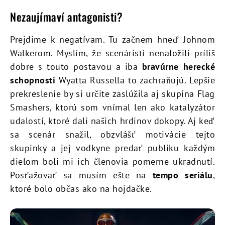
Nezaujímaví antagonisti?
Prejdime k negatívam. Tu začnem hneď Johnom
Walkerom. Myslím, že scenáristi nenaložili príliš
dobre s touto postavou a iba
bravúrne herecké
schopnosti
Wyatta Russella to zachraňujú. Lepšie
prekreslenie by si určite zaslúžila aj skupina Flag
Smashers, ktorú som vnímal len ako katalyzátor
udalostí, ktoré dali našich hrdinov dokopy. Aj keď
sa scenár snažil, obzvlášť motivácie tejto
skupinky a jej vodkyne predať publiku každým
dielom boli mi ich členovia pomerne ukradnutí.
Posťažovať sa musím ešte na
tempo seriálu
,
ktoré bolo občas ako na hojdačke.