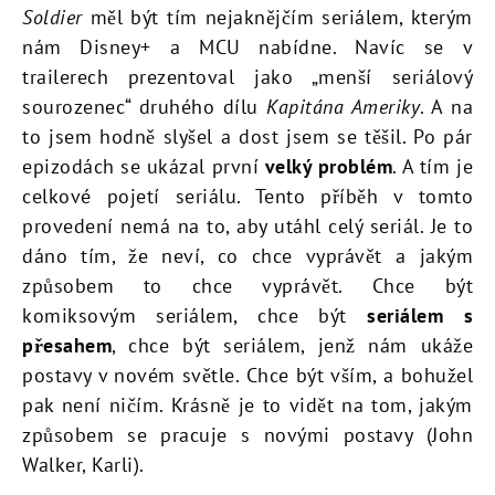
Soldier
měl být tím nejaknějčím seriálem, kterým
nám Disney+ a MCU nabídne. Navíc se v
trailerech prezentoval jako „menší seriálový
sourozenec“ druhého dílu
Kapitána Ameriky
. A na
to jsem hodně slyšel a dost jsem se těšil. Po pár
epizodách se ukázal první
velký problém
. A tím je
celkové pojetí seriálu. Tento příběh v tomto
provedení nemá na to, aby utáhl celý seriál. Je to
dáno tím, že neví, co chce vyprávět a jakým
způsobem to chce vyprávět. Chce být
komiksovým seriálem, chce být
seriálem s
přesahem
, chce být seriálem, jenž nám ukáže
postavy v novém světle. Chce být vším, a bohužel
pak není ničím. Krásně je to vidět na tom, jakým
způsobem se pracuje s novými postavy (John
Walker, Karli).