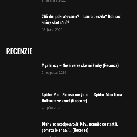
9. januára 2022
365 dní pokračovanie? – Laura prežila? Boli sex
scény skutočné?
18. júna 2020
RECENZIE
Mys hrůzy – Nová verze slavné knihy (Recenze)
5. augusta 2026
Spider-Man: Zbrusu nový den – Spider-Man Toma
Hollanda se vrací (Recenze)
28. júla 2026
Dluhy se neodpouštějí: Když nemáte co ztratit,
pomsta je snazší… (Recenze)