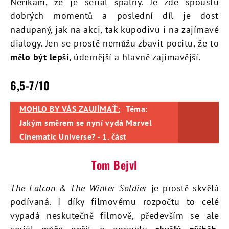
Neříkám, že je seriál špatný. Je zde spoustu
dobrých momentů a poslední díl je dost
nadupaný, jak na akci, tak kupodivu i na zajímavé
dialogy. Jen se prostě nemůžu zbavit pocitu, že to
mělo být lepší
, údernější a hlavně zajímavější.
6,5-7/10
MOHLO BY VÁS ZAUJÍMAŤ:
Téma:
Jakým směrem se nyní vydá Marvel
Cinematic Universe? - 1. část
Tom Bejvl
The Falcon & The Winter Soldier
je prostě skvělá
podívaná. I díky filmovému rozpočtu to celé
vypadá neskutečně filmově, především se ale