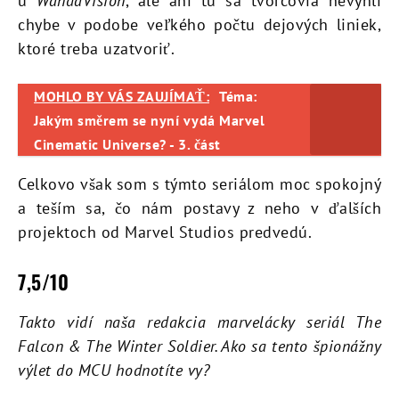
u
WandaVision
, ale ani tu sa tvorcovia nevyhli
chybe v podobe veľkého počtu dejových liniek,
ktoré treba uzatvoriť.
MOHLO BY VÁS ZAUJÍMAŤ:
Téma:
Jakým směrem se nyní vydá Marvel
Cinematic Universe? - 3. část
Celkovo však som s týmto seriálom moc spokojný
a teším sa, čo nám postavy z neho v ďalších
projektoch od Marvel Studios predvedú.
7,5/10
Takto vidí naša redakcia marvelácky seriál The
Falcon & The Winter Soldier. Ako sa tento špionážny
výlet do MCU hodnotíte vy?