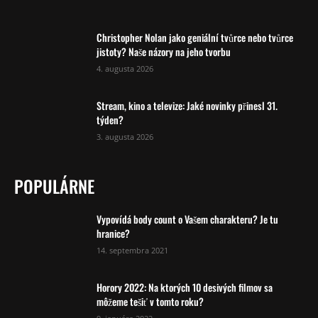
Christopher Nolan jako geniální tvůrce nebo tvůrce
jistoty? Naše názory na jeho tvorbu
4. augusta 2026
Stream, kino a televize: Jaké novinky přinesl 31.
týden?
3. augusta 2026
POPULÁRNE
Vypovídá body count o Vašem charakteru? Je tu
hranice?
14. septembra 2021
Horory 2022: Na ktorých 10 desivých filmov sa
môžeme tešiť v tomto roku?