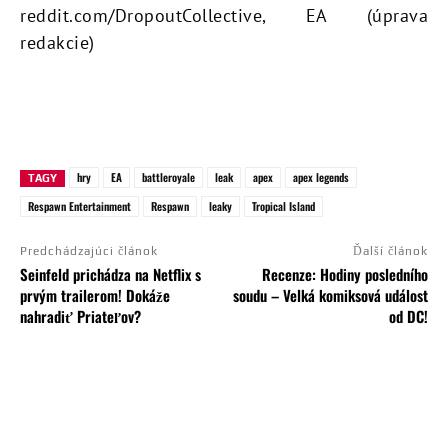
reddit.com/DropoutCollective, EA (úprava
redakcie)
hry
EA
battleroyale
leak
apex
apex legends
TAGY
Respawn Entertainment
Respawn
leaky
Tropical Island
Predchádzajúci článok
Ďalší článok
Seinfeld prichádza na Netflix s
Recenze: Hodiny posledního
prvým trailerom! Dokáže
soudu – Velká komiksová událost
nahradiť Priateľov?
od DC!