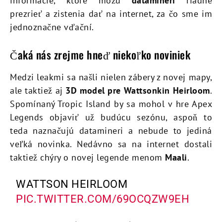
informácie, ktoré môžu
datamineri
riadne
prezrieť a zistenia dať na internet, za čo sme im
jednoznačne vďační.
Čaká nás zrejme hneď niekoľko noviniek
Medzi leakmi sa našli nielen zábery z novej mapy,
ale taktiež aj
3D model pre Wattsonkin Heirloom
.
Spomínaný Tropic Island by sa mohol v hre Apex
Legends objaviť už budúcu sezónu, aspoň to
teda naznačujú datamineri a nebude to jediná
veľká novinka. Nedávno sa na internet dostali
taktiež chýry o novej legende menom
Maali
.
WATTSON HEIRLOOM
PIC.TWITTER.COM/69OCQZW9EH