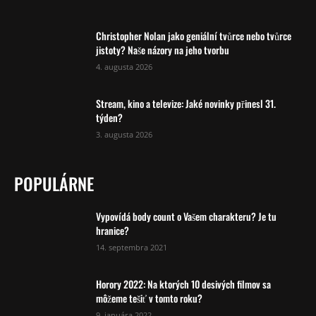
Christopher Nolan jako geniální tvůrce nebo tvůrce
jistoty? Naše názory na jeho tvorbu
4. augusta 2026
Stream, kino a televize: Jaké novinky přinesl 31.
týden?
3. augusta 2026
POPULÁRNE
Vypovídá body count o Vašem charakteru? Je tu
hranice?
14. septembra 2021
Horory 2022: Na ktorých 10 desivých filmov sa
môžeme tešiť v tomto roku?
9. januára 2022