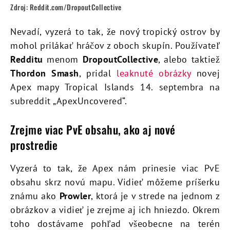
Zdroj: Reddit.com/DropoutCollective
Nevadí, vyzerá to tak, že nový tropický ostrov by
mohol prilákať hráčov z oboch skupín. Používateľ
Redditu
menom
DropoutCollective
, alebo taktiež
Thordon Smash
, pridal
leaknuté obrázky
novej
Apex mapy Tropical Islands 14. septembra na
subreddit „ApexUncovered“.
Zrejme viac PvE obsahu, ako aj nové
prostredie
Vyzerá to tak, že Apex nám prinesie viac PvE
obsahu skrz novú mapu. Vidieť môžeme príšerku
známu ako
Prowler
, ktorá je v strede na jednom z
obrázkov a vidieť je zrejme aj ich hniezdo. Okrem
toho dostávame pohľad všeobecne na terén