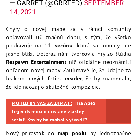
— GARRET (@GRRTED)
SEPTEMBER
14, 2021
Chýry o novej mape sa v rámci komunity
objavovali už značnú dobu, s tým, že všetko
poukazuje na
11. sezónu
, ktorá sa pomaly, ale
jasne blíži. Doteraz nám tvorcovia hry zo štúdia
Respawn Entertainment
nič oficiálne neoznámili
ohľadom novej mapy. Zaujímavé je, že údajne za
leakom nových fotiek
insider
, čo by znamenalo,
že ide naozaj o skutočné kompozície.
MOHLO BY VÁS ZAUJÍMAŤ:
Hra Apex
Legends možno dostane vlastný
seriál! Kto by ho mohol vytvoriť?
Nový prírastok do
map poolu
by jednoznačne