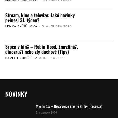
Stream, kino a televize: Jaké novinky
přinesl 31. týden?
LENKA SKŘÍČILOVÁ
-
3. AUGUSTA 2026
Srpen v kině – Robin Hood, Zmrzlinář,
dinosauři nebo zlý duchové (Tipy)
PAVEL HRUBEŠ
-
2. AUGUSTA 2026
NOVINKY
Mys hrůzy – Nová verze slavné knihy (Recenze)
5. augusta 2026