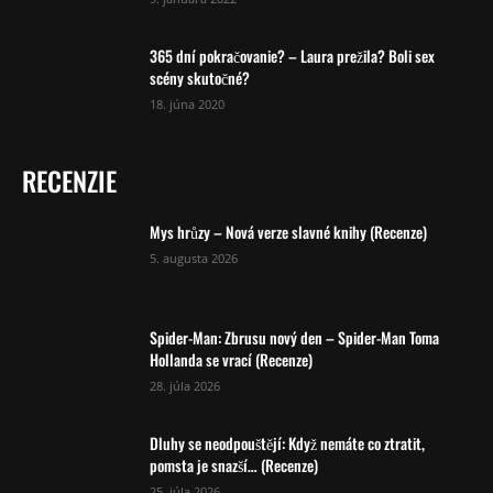
365 dní pokračovanie? – Laura prežila? Boli sex
scény skutočné?
18. júna 2020
RECENZIE
Mys hrůzy – Nová verze slavné knihy (Recenze)
5. augusta 2026
Spider-Man: Zbrusu nový den – Spider-Man Toma
Hollanda se vrací (Recenze)
28. júla 2026
Dluhy se neodpouštějí: Když nemáte co ztratit,
pomsta je snazší… (Recenze)
25. júla 2026