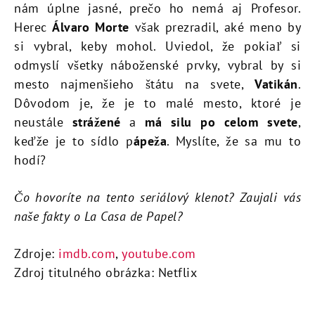
nám úplne jasné, prečo ho nemá aj Profesor.
Herec
Álvaro Morte
však prezradil, aké meno by
si vybral, keby mohol. Uviedol, že pokiaľ si
odmyslí všetky náboženské prvky, vybral by si
mesto najmenšieho štátu na svete,
Vatikán
.
Dôvodom je, že je to malé mesto, ktoré je
neustále
strážené
a
má silu po celom svete
,
keďže je to sídlo p
ápeža
. Myslíte, že sa mu to
hodí?
Čo hovoríte na tento seriálový klenot? Zaujali vás
naše fakty o La Casa de Papel?
Zdroje:
imdb.com
,
youtube.com
Zdroj titulného obrázka: Netflix