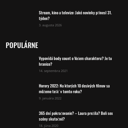
Stream, kino a televize: Jaké novinky přinesl 31.
týden?
3. augusta 2026
POPULÁRNE
Vypovídá body count o Vašem charakteru? Je tu
hranice?
14. septembra 2021
Horory 2022: Na ktorých 10 desivých filmov sa
môžeme tešiť v tomto roku?
9. januára 2022
365 dní pokračovanie? – Laura prežila? Boli sex
scény skutočné?
18. júna 2020