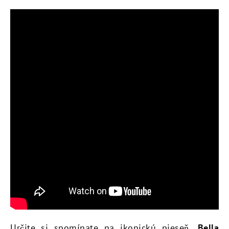
Určite si spomínate na ikonickú pieseň „
Bella