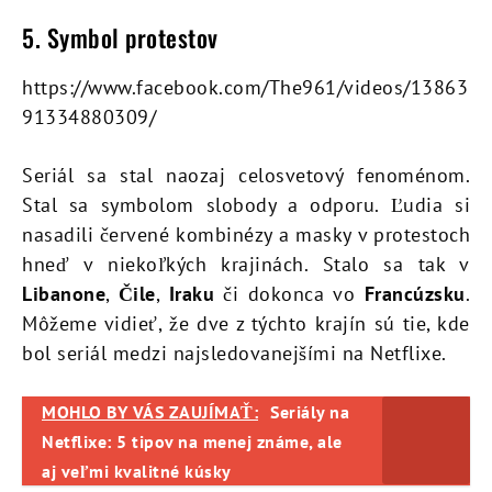
5. Symbol protestov
https://www.facebook.com/The961/videos/13863
91334880309/
Seriál sa stal naozaj celosvetový fenoménom.
Stal sa symbolom slobody a odporu. Ľudia si
nasadili červené kombinézy a masky v protestoch
hneď v niekoľkých krajinách. Stalo sa tak v
Libanone
,
Čile
,
Iraku
či dokonca vo
Francúzsku
.
Môžeme vidieť, že dve z týchto krajín sú tie, kde
bol seriál medzi najsledovanejšími na Netflixe.
MOHLO BY VÁS ZAUJÍMAŤ:
Seriály na
Netflixe: 5 tipov na menej známe, ale
aj veľmi kvalitné kúsky