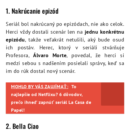
1. Nakrúcanie epizód
Seriál bol nakrúcaný po epizódach, nie ako celok.
Herci vždy dostali scenár len na
jednu konkrétnu
epizódu
, takže veľakrát netušili, aký bude osud
ich postáv. Herec, ktorý v seriáli stvárňuje
Profesora,
Álvaro Morte
, povedal, že herci si
medzi sebou s nadšením posielali správy, keď sa
im do rúk dostal nový scenár.
MOHLO BY VÁS ZAUJÍMAŤ:
To
najlepšie od Netflixu? 6 dôvodov,
prečo ihneď zapnúť seriál La Casa de
Papel!
2. Bella Ciao