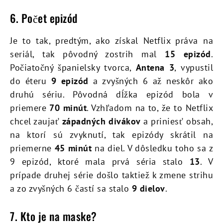
6. Počet epizód
Je to tak, predtým, ako získal Netflix práva na
seriál, tak pôvodný zostrih mal
15 epizód
.
Počiatočný španielsky tvorca,
Antena 3
, vypustil
do éteru
9 epizód
a zvyšných 6 až neskôr ako
druhú sériu. Pôvodná dĺžka epizód bola v
priemere
70 minút
. Vzhľadom na to, že to Netflix
chcel zaujať
západných divákov
a priniesť obsah,
na ktorí sú zvyknutí, tak epizódy skrátil na
priemerne
45 minút
na diel. V dôsledku toho sa z
9 epizód, ktoré mala prvá séria stalo
13
. V
prípade druhej série došlo taktiež k zmene strihu
a zo zvyšných 6 častí sa stalo
9 dielov
.
7. Kto je na maske?