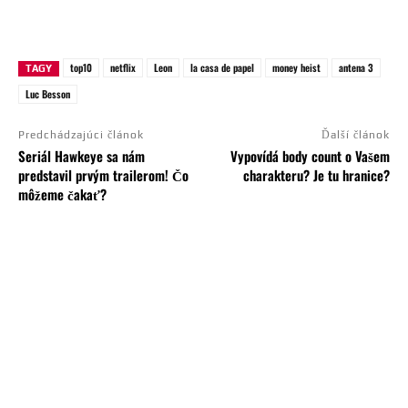
top10
netflix
Leon
la casa de papel
money heist
antena 3
TAGY
Luc Besson
Predchádzajúci článok
Ďalší článok
Seriál Hawkeye sa nám
Vypovídá body count o Vašem
predstavil prvým trailerom! Čo
charakteru? Je tu hranice?
môžeme čakať?