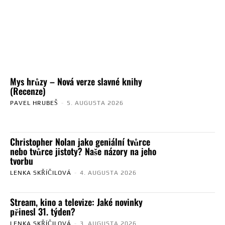
Mys hrůzy – Nová verze slavné knihy
(Recenze)
PAVEL HRUBEŠ
-
5. AUGUSTA 2026
Christopher Nolan jako geniální tvůrce
nebo tvůrce jistoty? Naše názory na jeho
tvorbu
LENKA SKŘÍČILOVÁ
-
4. AUGUSTA 2026
Stream, kino a televize: Jaké novinky
přinesl 31. týden?
LENKA SKŘÍČILOVÁ
-
3. AUGUSTA 2026