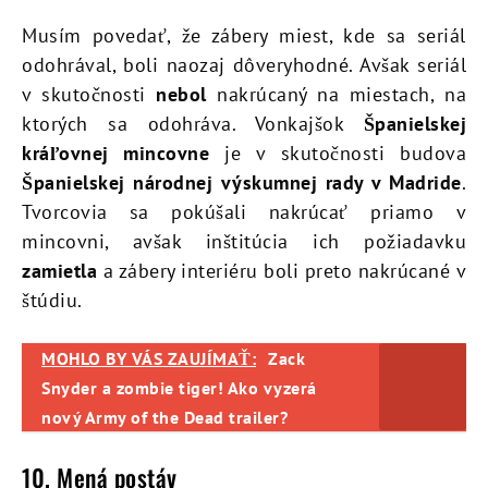
Musím povedať, že zábery miest, kde sa seriál
odohrával, boli naozaj dôveryhodné. Avšak seriál
v skutočnosti
nebol
nakrúcaný na miestach, na
ktorých sa odohráva. Vonkajšok
Španielskej
kráľovnej mincovne
je v skutočnosti budova
Španielskej národnej výskumnej rady v Madride
.
Tvorcovia sa pokúšali nakrúcať priamo v
mincovni, avšak inštitúcia ich požiadavku
zamietla
a zábery interiéru boli preto nakrúcané v
štúdiu.
MOHLO BY VÁS ZAUJÍMAŤ:
Zack
Snyder a zombie tiger! Ako vyzerá
nový Army of the Dead trailer?
10. Mená postáv