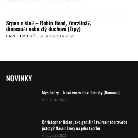
Srpen v kině – Robin Hood, Zmrzlinář,
dinosauři nebo zlý duchové (Tipy)
PAVEL HRUBEŠ
-
2. AUGUSTA 2026
NOVINKY
Mys hrůzy – Nová verze slavné knihy (Recenze)
5. augusta 2026
Christopher Nolan jako geniální tvůrce nebo tvůrce
jistoty? Naše názory na jeho tvorbu
4. augusta 2026