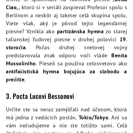
Ciao
„, ktorú si v seriáli zaspieval Profesor spolu s
Berlínom a neskôr aj takmer celá skupina spolu.
Viete však, aký je pôvod tejto legendárnej
piesne? Vznikla ako
partizánska hymna
zo starej
talianskej ľudovej piesne v druhej polovici
19.
storočia
. Počas druhej svetovej vojny
predstavovala znak odporu voči vláde
Benita
Mussoliniho
. Pieseň sa používa celosvetovo ako
antifašistická hymna bojujúca za slobodu a
prežitie
.
3. Pocta Lucovi Bessonovi
Určite ste sa neraz zamýšľali nad účesom, ktorá
má jedna z vedúcich postáv,
Tokio/Tokyo
. Ani sa
vám nečudujeme a nie ste totižto sami. Celá