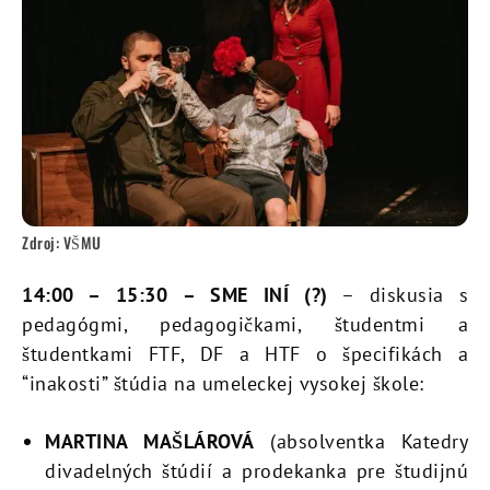
Zdroj: VŠMU
14:00
–
15:30
– SME INÍ
(?)
– diskusia s
pedagógmi, pedagogičkami, študentmi a
študentkami FTF, DF a HTF o špecifikách a
“inakosti” štúdia na umeleckej vysokej škole:
MARTINA MAŠLÁROVÁ
(absolventka Katedry
divadelných štúdií a prodekanka pre študijnú