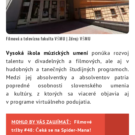
Filmová a televízna fakulta VŠMU | Zdroj: VŠMU
Vysoká škola múzických umení
ponúka rozvoj
talentu v divadelných a filmových, ale aj v
hudobných a tanečných študijných programoch.
Medzi jej absolventky a absolventov patria
popredné osobnosti slovenského umenia
a kultúry, z ktorých sa viaceré objavia aj
v programe virtuálneho podujatia.
MOHLO BY VÁS ZAUJÍMAŤ:
Filmové
tržby #48: Čeká se na Spider-Mana!