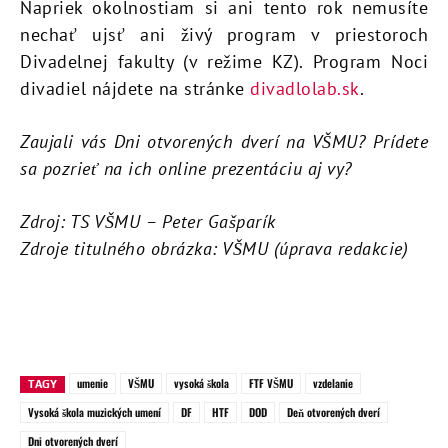
Napriek okolnostiam si ani tento rok nemusíte
nechať ujsť ani živý program v priestoroch
Divadelnej fakulty (v režime KZ). Program Noci
divadiel nájdete na stránke
divadlolab.sk
.
Zaujali vás Dni otvorených dverí na VŠMU? Prídete
sa pozrieť na ich online prezentáciu aj vy?
Zdroj: TS VŠMU – Peter Gašparík
Zdroje titulného obrázka: VŠMU (úprava redakcie)
umenie
VŠMU
vysoká škola
FTF VŠMU
vzdelanie
TAGY
Vysoká škola muzických umení
DF
HTF
DOD
Deň otvorených dverí
Dni otvorených dverí