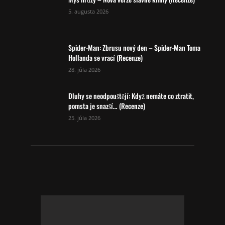
5. augusta 2026
Spider-Man: Zbrusu nový den – Spider-Man Toma
Hollanda se vrací (Recenze)
28. júla 2026
Dluhy se neodpouštějí: Když nemáte co ztratit,
pomsta je snazší… (Recenze)
25. júla 2026