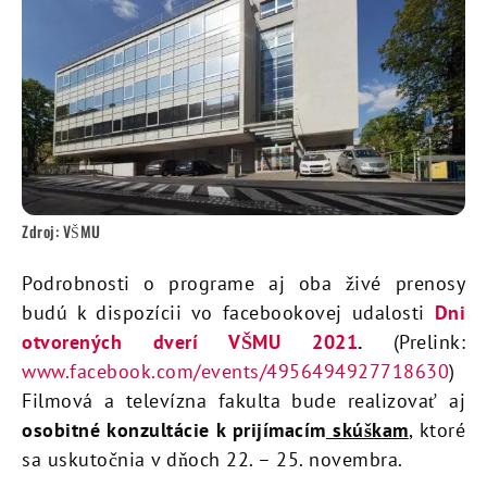
Zdroj: VŠMU
Podrobnosti o programe aj oba živé prenosy
budú k dispozícii vo facebookovej udalosti
Dni
otvorených dverí VŠMU 2021
.
(Prelink:
www.facebook.com/events/4956494927718630
)
Filmová a televízna fakulta bude realizovať aj
osobitné konzultácie k prijímacím
skúškam
, ktoré
sa uskutočnia v dňoch 22. – 25. novembra.