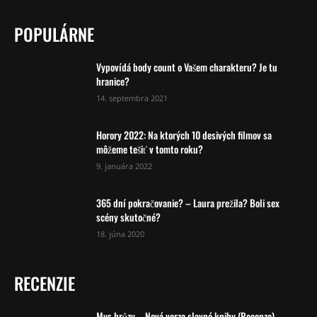
POPULÁRNE
Vypovídá body count o Vašem charakteru? Je tu
hranice?
14. septembra 2021
Horory 2022: Na ktorých 10 desivých filmov sa
môžeme tešiť v tomto roku?
9. januára 2022
365 dní pokračovanie? – Laura prežila? Boli sex
scény skutočné?
18. júna 2020
RECENZIE
Mys hrůzy – Nová verze slavné knihy (Recenze)