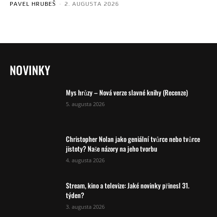
PAVEL HRUBEŠ
-
2. AUGUSTA 2026
NOVINKY
Mys hrůzy – Nová verze slavné knihy (Recenze)
5. augusta 2026
Christopher Nolan jako geniální tvůrce nebo tvůrce
jistoty? Naše názory na jeho tvorbu
4. augusta 2026
Stream, kino a televize: Jaké novinky přinesl 31.
týden?
3. augusta 2026