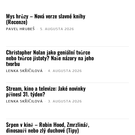
Mys hrůzy – Nová verze slavné knihy
(Recenze)
PAVEL HRUBEŠ
-
5. AUGUSTA 2026
Christopher Nolan jako geniální tvůrce
nebo tvůrce jistoty? Naše názory na jeho
tvorbu
LENKA SKŘÍČILOVÁ
-
4. AUGUSTA 2026
Stream, kino a televize: Jaké novinky
přinesl 31. týden?
LENKA SKŘÍČILOVÁ
-
3. AUGUSTA 2026
Srpen v kině – Robin Hood, Zmrzlinář,
dinosauři nebo zlý duchové (Tipy)