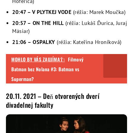
Hoferica)
20:47
–
V PLYTKEJ VODE
(réžia: Marek Moučka)
20:57
–
ON THE HILL
(réžia: Lukáš Ďurica, Juraj
Mäsiar)
21:06
–
OSPALKY
(réžia: Kateřina Hroníková)
MOHLO BY VÁS ZAUJÍMAŤ:
Filmový
Batman bez Nolana #3: Batman vs
Superman?
20.11. 2021 – Deň otvorených dverí
divadelnej fakulty