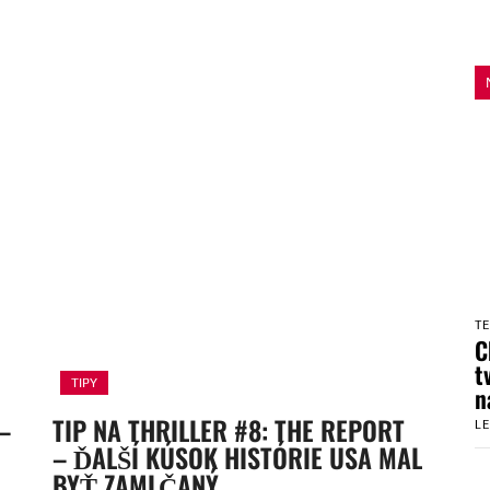
T
C
t
TIPY
n
–
TIP NA THRILLER #8: THE REPORT
L
– ĎALŠÍ KÚSOK HISTÓRIE USA MAL
BYŤ ZAMLČANÝ