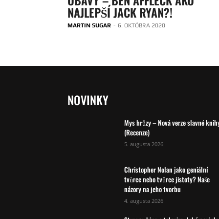
NAJLEPŠÍ JACK RYAN?!
MARTIN SUGAR
-
6. OKTÓBRA 2020
NOVINKY
Mys hrůzy – Nová verze slavné knih
(Recenze)
5. augusta 2026
Christopher Nolan jako geniální
tvůrce nebo tvůrce jistoty? Naše
názory na jeho tvorbu
4. augusta 2026