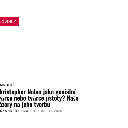
NOVINKY
EMATICKÉ
hristopher Nolan jako geniální
vůrce nebo tvůrce jistoty? Naše
ázory na jeho tvorbu
ENKA SKŘÍČILOVÁ
-
4. AUGUSTA 2026