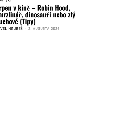
OVINKY
rpen v kině – Robin Hood,
mrzlinář, dinosauři nebo zlý
uchové (Tipy)
AVEL HRUBEŠ
-
2. AUGUSTA 2026