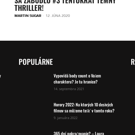
THRILLER!
MARTIN SUGAR
-
12. JÚNA 2020
POPULÁRNE
R
y
Vypovídá body count o Vašem
charakteru? Je tu hranice?
14. septembra 2021
Horory 2022: Na ktorých 10 desivých
filmov sa môžeme tešiť v tomto roku?
9. januára 2022
365 dní pokračovanie? – Laura