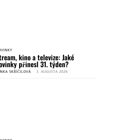
OVINKY
tream, kino a televize: Jaké
ovinky přinesl 31. týden?
ENKA SKŘÍČILOVÁ
-
3. AUGUSTA 2026