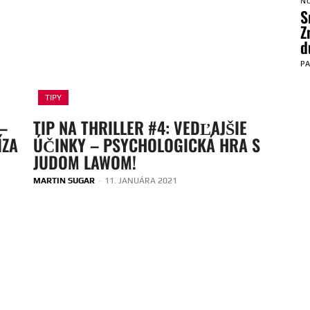
N
S
Z
d
P
TIPY
 –
TIP NA THRILLER #4: VEDĽAJŠIE
ÍZA
ÚČINKY – PSYCHOLOGICKÁ HRA S
JUDOM LAWOM!
MARTIN SUGAR
-
11. JANUÁRA 2021