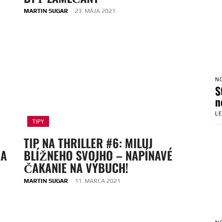
MARTIN SUGAR
-
23. MÁJA 2021
N
S
n
L
TIPY
TIP NA THRILLER #6: MILUJ
NA
BLÍŽNEHO SVOJHO – NAPÍNAVÉ
ČAKANIE NA VÝBUCH!
MARTIN SUGAR
-
11. MARCA 2021