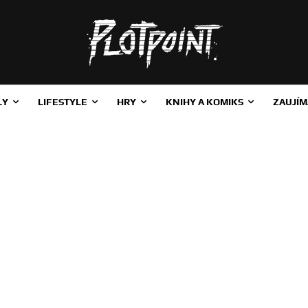
LY
LIFESTYLE
HRY
KNIHY A KOMIKS
ZAUJÍM