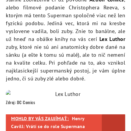
alebo filmové podanie Christophera Reeva, s
ktorým má tento Superman spoločné viac než len
fyzickú podobu. Jediná vec, ktorá mi na kresbe
vyslovene vadila, boli zuby. Znie to banálne, ale
už hneď na obálke knihy na vás cerí
Lex Luthor
zuby, ktoré nie sú ani anatomicky dobre dané na
sánku (a ešte k tomu sú malé), ale to nič nemení
na kvalite celku. Pri pohľade na to, ako vznikol
najklasickejší supermanský postoj, je vám úplne
jedno, či sú zuby zlé alebo dobré.
Zdroj: DC Comics
MOHLO BY VÁS ZAUJÍMAŤ:
Henry
Cavill: Vrátí se do role Supermana