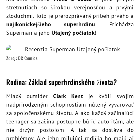
stretnutiach so širokou verejnosťou a prvými
zloduchmi. Toto je prerozprávaný príbeh prvého a
najikonickejšieho superhrdinu
. Prichádza
Superman a jeho
Utajený počiatok
!
Zdroj: DC Comics
Rodina: Základ superhrdinského života?
Mladý outsider
Clark Kent
je kvôli svojim
nadprirodzeným schopnostiam nútený vyvarovať
sa spoločenskému životu. A ako každý začínajúci
teenager sa začína postupne búriť autoritám, ale
nie drzým postojom! A tak sa dostáva do
problémov. Ale jeho milujúci rodičia ho majú aj