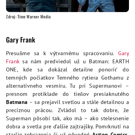
Zdroj: Time Warner Media
Gary Frank
Presuňme sa k výtvarnému spracovaniu.
Gary
Frank
sa nám predviedol už u Batman: EARTH
ONE, kde sa dokázal detailne ponoriť do
temných počiatkov Temného rytiera Gothamu z
alternatívneho vesmíru. Tu pri Supermanovi –
presnom protiklade do tieňov presiaknutého
Batmana
– sa prejavil svetlou a stále detailnou a
precíznou prácou. Zvládol to tak dobre, že
Superman pôsobí tak, ako má – ako stelesnenie
dobra a svetla pre ďalšie zajtrajšky. Pomrknutí na
staršie zobrazenia či už pôvodné
Action Comics
,