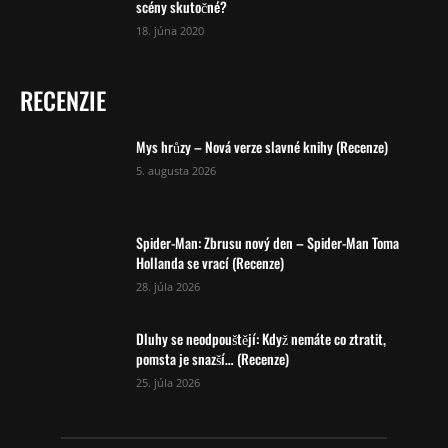
scény skutočné?
18. júna 2020
RECENZIE
Mys hrůzy – Nová verze slavné knihy (Recenze)
5. augusta 2026
Spider-Man: Zbrusu nový den – Spider-Man Toma
Hollanda se vrací (Recenze)
28. júla 2026
Dluhy se neodpouštějí: Když nemáte co ztratit,
pomsta je snazší… (Recenze)
25. júla 2026