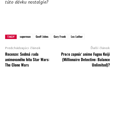
túto dávku nostalgie?
superman
Geoff Johns
Gary Frank
Lex Luthor
TAGY
Predchádzajúci článok
Ďalší článok
Recenze: Sedmá řada
Prečo zapnúť anime Fugou Keiji
animovaného hitu Star Wars:
(Millionaire Detective: Balance
The Clone Wars
Unlimited)?