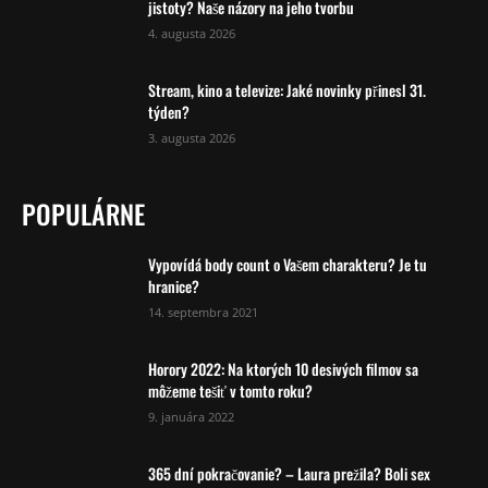
jistoty? Naše názory na jeho tvorbu
4. augusta 2026
Stream, kino a televize: Jaké novinky přinesl 31.
týden?
3. augusta 2026
POPULÁRNE
Vypovídá body count o Vašem charakteru? Je tu
hranice?
14. septembra 2021
Horory 2022: Na ktorých 10 desivých filmov sa
môžeme tešiť v tomto roku?
9. januára 2022
365 dní pokračovanie? – Laura prežila? Boli sex