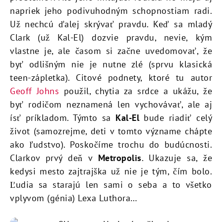
napriek jeho podivuhodným schopnostiam radi.
Už nechcú ďalej skrývať pravdu. Keď sa mladý
Clark (už Kal-El) dozvie pravdu, nevie, kým
vlastne je, ale časom si začne uvedomovať, že
byť odlišným nie je nutne zlé (sprvu klasická
teen-zápletka). Citové podnety, ktoré tu autor
Geoff Johns
použil, chytia za srdce a ukážu, že
byť rodičom neznamená len vychovávať, ale aj
ísť príkladom. Týmto sa
Kal-El
bude riadiť celý
život (samozrejme, deti v tomto význame chápte
ako ľudstvo). Poskočíme trochu do budúcnosti.
Clarkov prvý deň v
Metropolis
. Ukazuje sa, že
kedysi mesto zajtrajška už nie je tým, čím bolo.
Ľudia sa starajú len sami o seba a to všetko
vplyvom (génia) Lexa Luthora…