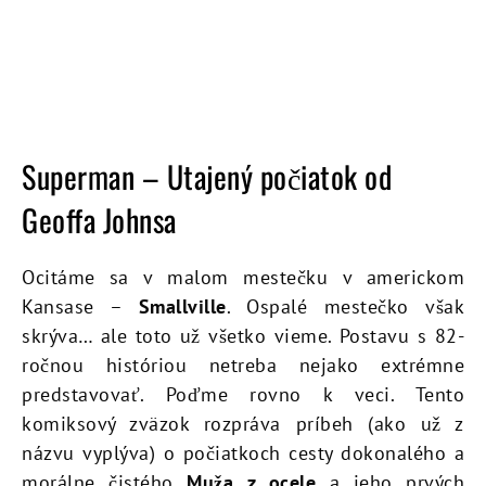
Superman – Utajený počiatok od
Geoffa Johnsa
Ocitáme sa v malom mestečku v americkom
Kansase –
Smallville
. Ospalé mestečko však
skrýva… ale toto už všetko vieme. Postavu s 82-
ročnou históriou netreba nejako extrémne
predstavovať. Poďme rovno k veci. Tento
komiksový zväzok rozpráva príbeh (ako už z
názvu vyplýva) o počiatkoch cesty dokonalého a
morálne čistého
Muža z ocele
a jeho prvých