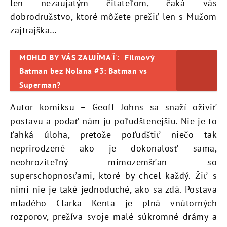
len nezaujatým čitateľom, čaká vás
dobrodružstvo, ktoré môžete prežiť len s Mužom
zajtrajška…
MOHLO BY VÁS ZAUJÍMAŤ:
Filmový
Batman bez Nolana #3: Batman vs
Superman?
Autor komiksu – Geoff Johns sa snaží oživiť
postavu a podať nám ju poľudštenejšiu. Nie je to
ľahká úloha, pretože poľudštiť niečo tak
neprirodzené ako je dokonalosť sama,
neohroziteľný mimozemšťan so
superschopnosťami, ktoré by chcel každý. Žiť s
nimi nie je také jednoduché, ako sa zdá. Postava
mladého Clarka Kenta je plná vnútorných
rozporov, prežíva svoje malé súkromné drámy a