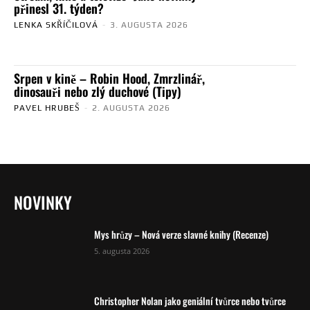
přinesl 31. týden?
LENKA SKŘÍČILOVÁ
-
3. AUGUSTA 2026
Srpen v kině – Robin Hood, Zmrzlinář,
dinosauři nebo zlý duchové (Tipy)
PAVEL HRUBEŠ
-
2. AUGUSTA 2026
NOVINKY
Mys hrůzy – Nová verze slavné knihy (Recenze)
5. augusta 2026
Christopher Nolan jako geniální tvůrce nebo tvůrce