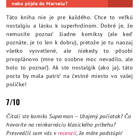
nebo půjde do Marvelu?
Táto kniha nie je pre každého. Chce to veľkú
nostalgiu a lásku k superhrdinom. Dobré je, že
nemusíte poznať žiadne komiksy (ale keď
poznáte, je to len k dobru), pretože je tu naozaj
všetko vysvetlené, ale niekedy to pôsobí
prvoplánovo (mne to osobne moc nevadilo, ale
bolo to poznať). Ak ste nostalgik (ako ja), táto
pocta by mala patriť na čestné miesto vo vašej
poličke!
7/10
Čítali ste komiks Superman – Utajený počiatok? Čo
hovoríte na reinkarnáciu klasického príbehu?
Presvedčil som vás v
recenzii
, že máte podstúpiť