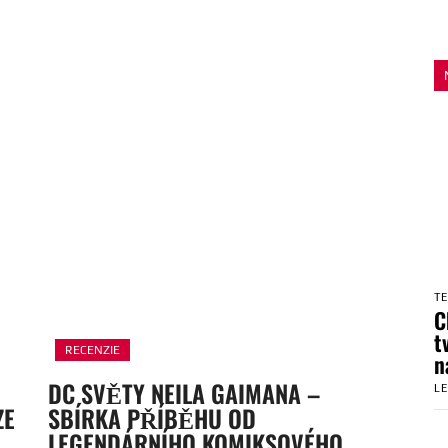
T
C
t
RECENZIE
n
DC SVĚTY NEILA GAIMANA –
L
ZE
SBÍRKA PŘÍBĚHU OD
LEGENDÁRNÍHO KOMIKSOVÉHO