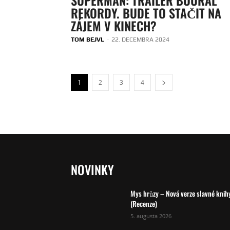
REKORDY. BUDE TO STAČIT NA
ZÁJEM V KINECH?
TOM BEJVL
-
22. DECEMBRA 2024
1
2
3
4
NOVINKY
Mys hrůzy – Nová verze slavné knih
(Recenze)
5. augusta 2026