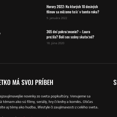
Horory 2022: Na ktorých 10 desivých
filmov sa môžeme tešiť v tomto roku?
9. januára 2022
365 dní pokračovanie? – Laura
y
prežila? Boli sex scény skutočné?
18. júna 2020
ETKO MÁ SVOJ PRÍBEH
S
ajzaujímavejšie novinky zo sveta popkultúry. Venujeme sa
 témam ako sú filmy, seriály, hry či knihy a komiks. Občas
íte aj témy ako hudba, lifestyle či zaujímavosti z celého sveta.