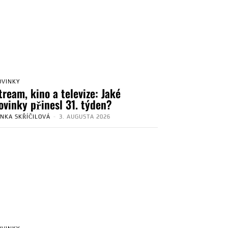
OVINKY
tream, kino a televize: Jaké
ovinky přinesl 31. týden?
ENKA SKŘÍČILOVÁ
-
3. AUGUSTA 2026