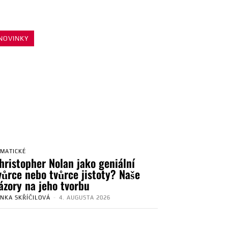
NOVINKY
EMATICKÉ
hristopher Nolan jako geniální
vůrce nebo tvůrce jistoty? Naše
ázory na jeho tvorbu
ENKA SKŘÍČILOVÁ
-
4. AUGUSTA 2026