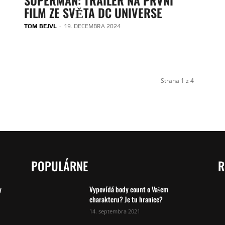
FILM ZE SVĚTA DC UNIVERSE
TOM BEJVL
-
19. DECEMBRA 2024
Strana 1 z 4
POPULÁRNE
R
y
Vypovídá body count o Vašem
charakteru? Je tu hranice?
14. septembra 2021