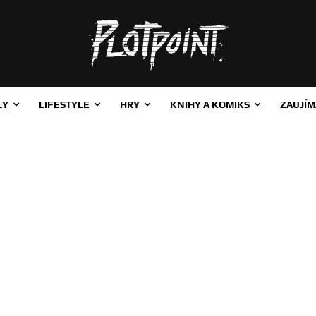
LY
LIFESTYLE
HRY
KNIHY A KOMIKS
ZAUJÍM