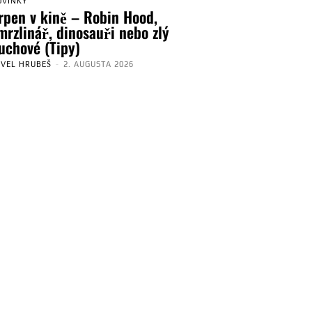
OVINKY
rpen v kině – Robin Hood,
mrzlinář, dinosauři nebo zlý
uchové (Tipy)
AVEL HRUBEŠ
-
2. AUGUSTA 2026