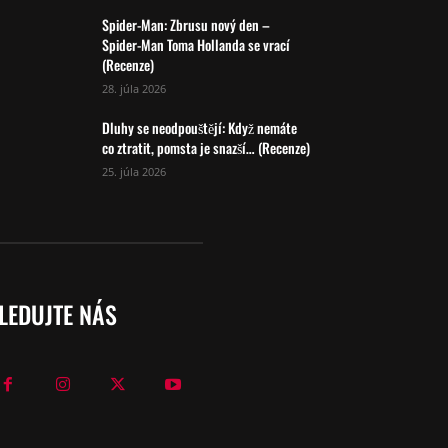
Spider-Man: Zbrusu nový den –
Spider-Man Toma Hollanda se vrací
(Recenze)
28. júla 2026
Dluhy se neodpouštějí: Když nemáte
co ztratit, pomsta je snazší… (Recenze)
25. júla 2026
LEDUJTE NÁS