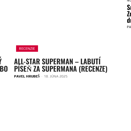
N
S
Z
d
P
RECENZIE
Ý
ALL-STAR SUPERMAN – LABUTÍ
EBO
PÍSEŇ ZA SUPERMANA (RECENZE)
PAVEL HRUBEŠ
-
18. JÚNA 2025