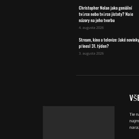
Christopher Nolan jako geniální
tvůrce nebo tvůrce jistoty? Naše
názory na jeho tvorbu
4. augusta 2026
Stream, kino a televize: Jaké novink
přinesl 31. týden?
3. augusta 2026
VŠ
Tie n
najmä
naraz