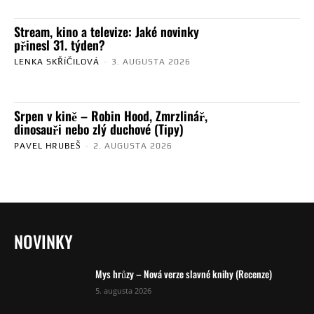
Stream, kino a televize: Jaké novinky
přinesl 31. týden?
LENKA SKŘÍČILOVÁ
-
3. AUGUSTA 2026
Srpen v kině – Robin Hood, Zmrzlinář,
dinosauři nebo zlý duchové (Tipy)
PAVEL HRUBEŠ
-
2. AUGUSTA 2026
NOVINKY
Mys hrůzy – Nová verze slavné knihy (Recenze)
5. augusta 2026