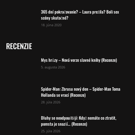
365 dní pokračovanie? – Laura prežila? Boli sex
scény skutočné?
18. júna 2020
RECENZIE
Mys hrůzy – Nová verze slavné knihy (Recenze)
5. augusta 2026
Spider-Man: Zbrusu nový den – Spider-Man Toma
Hollanda se vrací (Recenze)
28. júla 2026
Dluhy se neodpouštějí: Když nemáte co ztratit,
pomsta je snazší… (Recenze)
25. júla 2026