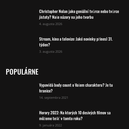
Christopher Nolan jako geniální tvůrce nebo tvůrce
jistoty? Naše názory na jeho tvorbu
4. augusta 2026
Stream, kino a televize: Jaké novinky přinesl 31.
týden?
3. augusta 2026
POPULÁRNE
Vypovídá body count o Vašem charakteru? Je tu
hranice?
14. septembra 2021
Horory 2022: Na ktorých 10 desivých filmov sa
môžeme tešiť v tomto roku?
9. januára 2022