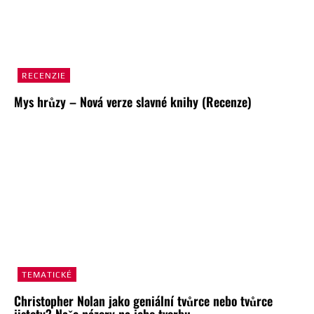
RECENZIE
Mys hrůzy – Nová verze slavné knihy (Recenze)
TEMATICKÉ
Christopher Nolan jako geniální tvůrce nebo tvůrce
jistoty? Naše názory na jeho tvorbu