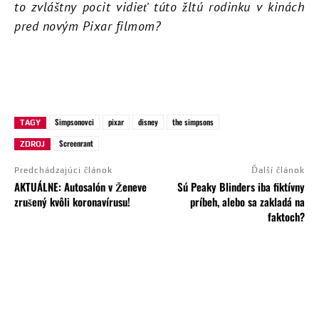
to zvláštny pocit vidieť túto žltú rodinku v kinách
pred novým Pixar filmom?
Simpsonovci
pixar
disney
the simpsons
TAGY
Screenrant
ZDROJ
Predchádzajúci článok
Ďalší článok
AKTUÁLNE: Autosalón v Ženeve
Sú Peaky Blinders iba fiktívny
zrušený kvôli koronavírusu!
príbeh, alebo sa zakladá na
faktoch?