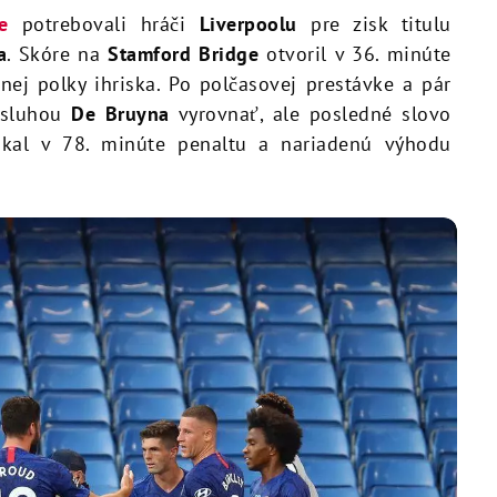
e
potrebovali hráči
Liverpoolu
pre zisk titulu
a
. Skóre na
Stamford Bridge
otvoril v 36. minúte
tnej polky ihriska. Po polčasovej prestávke a pár
zásluhou
De Bruyna
vyrovnať, ale posledné slovo
skal v 78. minúte penaltu a nariadenú výhodu