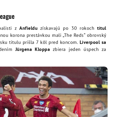
League
balisti z
Anfieldu
získavajú po 30 rokoch
titul
anou korona prestávkou mali „The Reds“ obrovský
isku titulu prišla 7 kôl pred koncom.
Liverpool sa
dením
Jürgena Kloppa
zbiera jeden úspech za