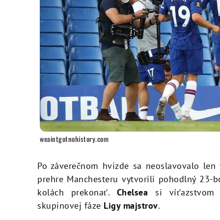
weaintgotnohistory.com
Po záverečnom hvizde sa neoslavovalo len v
prehre Manchesteru vytvorili pohodlný 23-b
kolách prekonať.
Chelsea
si víťazstvom 
skupinovej fáze
Ligy majstrov
.