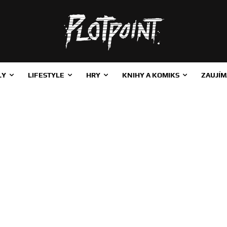
LY
LIFESTYLE
HRY
KNIHY A KOMIKS
ZAUJÍM