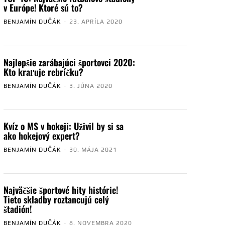
v Európe! Ktoré sú to?
BENJAMÍN DUČÁK
-
23. APRÍLA 2020
Najlepšie zarábajúci športovci 2020:
Kto kraľuje rebríčku?
BENJAMÍN DUČÁK
-
3. JÚNA 2020
Kvíz o MS v hokeji: Uživil by si sa
ako hokejový expert?
BENJAMÍN DUČÁK
-
30. MÁJA 2021
Najväčšie športové hity histórie!
Tieto skladby roztancujú celý
štadión!
BENJAMÍN DUČÁK
-
8. NOVEMBRA 2020