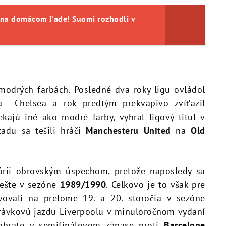
l na domácom ľade! Suomi rozhodli v
odrých farbách. Posledné dva roky ligu ovládol
la Chelsea a rok predtým prekvapivo zvíťazil
iekajú iné ako modré farby, vyhral ligový titul v
adu sa tešili hráči
Manchesteru United
na
Old
stórii obrovským úspechom, pretože naposledy sa
 ešte v sezóne
1989/1990
. Celkovo je to však pre
avovali na prelome 19. a 20. storočia v sezóne
právkovú jazdu Liverpoolu v minuloročnom vydaní
obrate v semifinálovom zápase proti
Barcelone