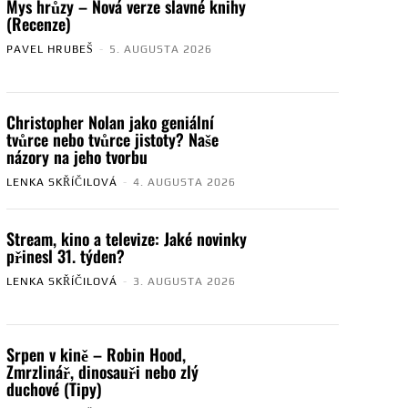
Mys hrůzy – Nová verze slavné knihy
(Recenze)
PAVEL HRUBEŠ
-
5. AUGUSTA 2026
Christopher Nolan jako geniální
tvůrce nebo tvůrce jistoty? Naše
názory na jeho tvorbu
LENKA SKŘÍČILOVÁ
-
4. AUGUSTA 2026
Stream, kino a televize: Jaké novinky
přinesl 31. týden?
LENKA SKŘÍČILOVÁ
-
3. AUGUSTA 2026
Srpen v kině – Robin Hood,
Zmrzlinář, dinosauři nebo zlý
duchové (Tipy)