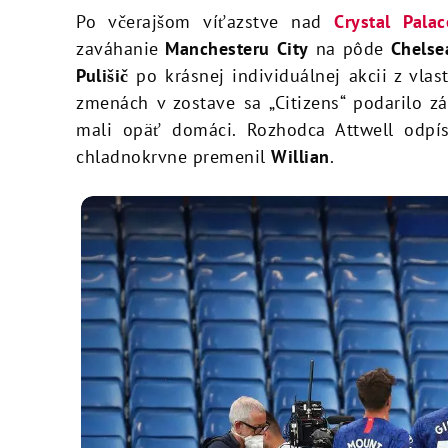
Po včerajšom víťazstve nad
Crystal Palac
zaváhanie
Manchesteru City
na pôde
Chelse
Pulišič
po krásnej individuálnej akcii z vlas
zmenách v zostave sa „Citizens“ podarilo 
mali opäť domáci. Rozhodca Attwell odpí
chladnokrvne premenil
Willian
.