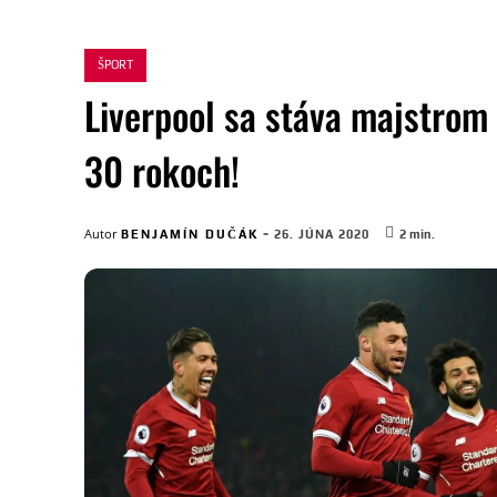
ŠPORT
Liverpool sa stáva majstrom 
30 rokoch!
-
Autor
BENJAMÍN DUČÁK
26. JÚNA 2020
2
min.