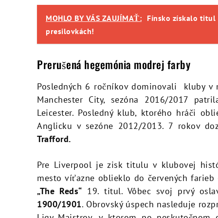
MOHLO BY VÁS ZAUJÍMAŤ:
Fínsko získalo titu
presilovkách!
Prerušená hegemónia modrej farby
Posledných 6 ročníkov dominovali kluby v m
Manchester City, sezóna 2016/2017 patri
Leicester. Posledný klub, ktorého hráči obl
Anglicku v sezóne 2012/2013. 7 rokov doz
Trafford.
Pre Liverpool je zisk titulu v klubovej hi
mesto víťazne oblieklo do červených farieb
„The Reds“
19. titul. Vôbec svoj prvý osl
1900/1901
. Obrovský úspech nasleduje roz
Ligy Majstrov, v ktorom po neskutočnom 