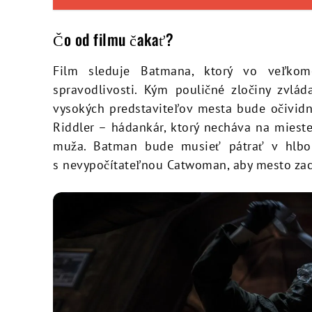
Čo od filmu čakať?
Film sleduje Batmana, ktorý vo veľko
spravodlivosti. Kým pouličné zločiny zvlád
vysokých predstaviteľov mesta bude očivid
Riddler – hádankár, ktorý necháva na miest
muža. Batman bude musieť pátrať v hlbo
s nevypočítateľnou Catwoman, aby mesto zachr