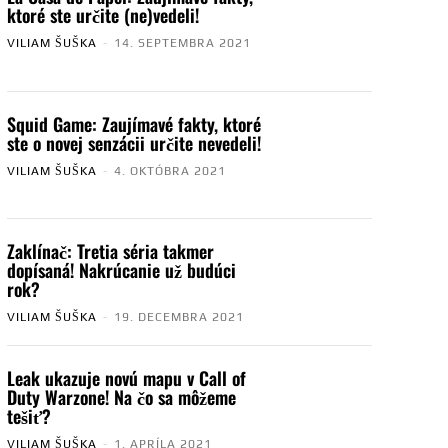
ktoré ste určite (ne)vedeli!
VILIAM ŠUŠKA
-
14. SEPTEMBRA 2021
Squid Game: Zaujímavé fakty, ktoré
ste o novej senzácii určite nevedeli!
VILIAM ŠUŠKA
-
4. OKTÓBRA 2021
Zaklínač: Tretia séria takmer
dopísaná! Nakrúcanie už budúci
rok?
VILIAM ŠUŠKA
-
19. DECEMBRA 2021
Leak ukazuje novú mapu v Call of
Duty Warzone! Na čo sa môžeme
tešiť?
VILIAM ŠUŠKA
-
1. APRÍLA 2021