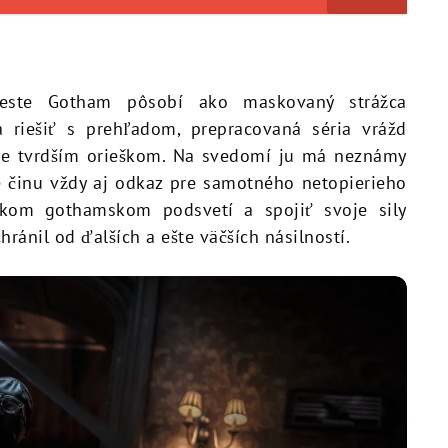
meste Gotham pôsobí ako maskovaný strážca
a riešiť s prehľadom, prepracovaná séria vrážd
ne tvrdším orieškom. Na svedomí ju má neznámy
e činu vždy aj odkaz pre samotného netopierieho
kom gothamskom podsvetí a spojiť svoje sily
ánil od ďalších a ešte väčších násilností.