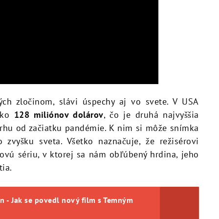
ch zločinom, slávi úspechy aj vo svete. V USA
 ako
128 miliónov dolárov
, čo je druhá najvyššia
rhu od začiatku pandémie. K nim si môže snímka
 zvyšku sveta. Všetko naznačuje, že režisérovi
ovú sériu, v ktorej sa nám obľúbený hrdina, jeho
tia.
n - Jak se povedl nový film s Temným