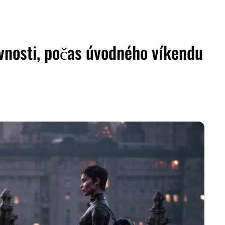
vnosti, počas úvodného víkendu
ZDIEĽAŤ