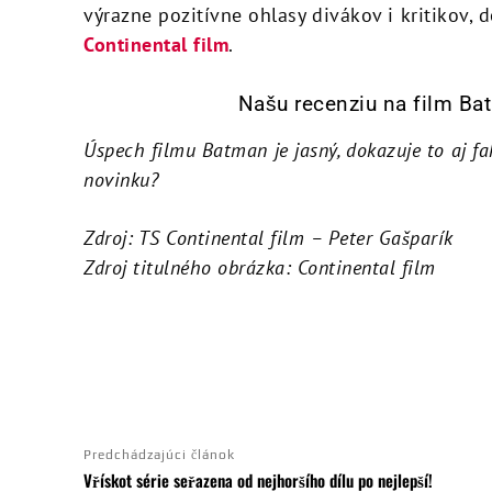
výrazne pozitívne ohlasy divákov i kritikov,
Continental film
.
Našu recenziu na film B
Úspech filmu Batman je jasný, dokazuje to aj fakt
novinku?
Zdroj: TS Continental film – Peter Gašparík
Zdroj titulného obrázka: Continental film
ZDIEĽAŤ
Predchádzajúci článok
Vřískot série seřazena od nejhoršího dílu po nejlepší!