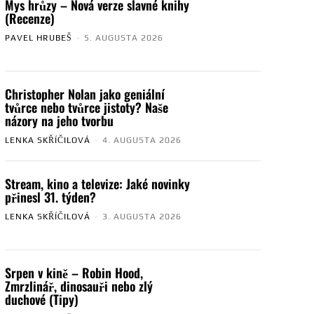
Mys hrůzy – Nová verze slavné knihy
(Recenze)
PAVEL HRUBEŠ
-
5. AUGUSTA 2026
Christopher Nolan jako geniální
tvůrce nebo tvůrce jistoty? Naše
názory na jeho tvorbu
LENKA SKŘÍČILOVÁ
-
4. AUGUSTA 2026
Stream, kino a televize: Jaké novinky
přinesl 31. týden?
LENKA SKŘÍČILOVÁ
-
3. AUGUSTA 2026
Srpen v kině – Robin Hood,
Zmrzlinář, dinosauři nebo zlý
duchové (Tipy)