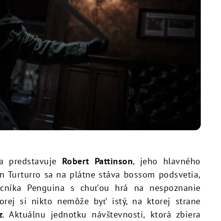
sa predstavuje
Robert Pattinson
, jeho hlavného
hn Turturro sa na plátne stáva bossom podsvetia,
cníka Penguina s chuťou hrá na nespoznanie
orej si nikto nemôže byť istý, na ktorej strane
z
. Aktuálnu jednotku návštevnosti, ktorá zbiera