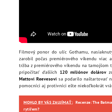
Filmový ponor do ulíc Gothamu, nasiaknutý
zarobil počas premiérového víkendu viac
tržba z premiérového víkendu na tamojšom t
pripočítať ďalších
120 miliónov dolárov
zo
Mattovi Reevesovi
sa podarilo naštartovať n
pomocníci aj protivníci ešte niekoľkokrát vrá
MOHLO BY VÁS ZAUJÍMAŤ:
Recenze: The Batma
rytířem?