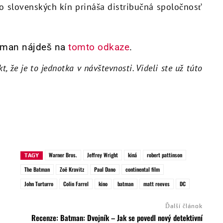
 do slovenských kín prináša distribučná spoločnosť
atman nájdeš na
tomto odkaze
.
, že je to jednotka v návštevnosti. Videli ste už túto
Warner Bros.
Jeffrey Wright
kiná
robert pattinson
TAGY
The Batman
Zoë Kravitz
Paul Dano
continental film
John Turturro
Colin Farrel
kino
batman
matt reeves
DC
Ďalší článok
Recenze: Batman: Dvojník – Jak se povedl nový detektivní