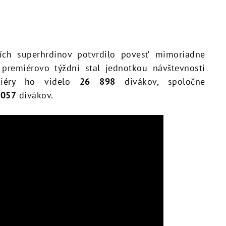
ích superhrdinov potvrdilo povesť mimoriadne
remiérovo týždni stal jednotkou návštevnosti
miéry ho videlo
26 898
divákov, spoločne
 057
divákov.