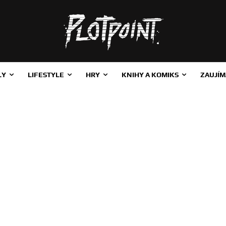
LY
LIFESTYLE
HRY
KNIHY A KOMIKS
ZAUJÍM