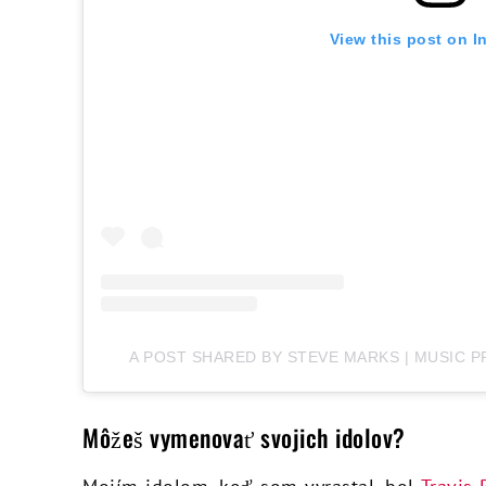
View this post on I
A POST SHARED BY STEVE MARKS | MUSIC
Môžeš vymenovať svojich idolov?