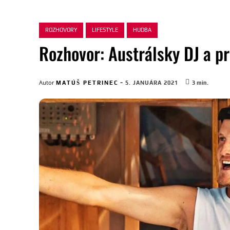
ROZHOVORY
LIFESTYLE
HUDBA
Rozhovor: Austrálsky DJ a p
-
Autor
MATÚŠ PETRINEC
5. JANUÁRA 2021
3
min.