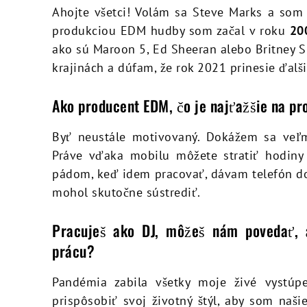
Ahojte všetci! Volám sa Steve Marks a som 
produkciou EDM hudby som začal v roku
20
ako sú Maroon 5, Ed Sheeran alebo Britney S
krajinách a dúfam, že rok 2021 prinesie ďalš
Ako producent EDM, čo je najťažšie na pr
Byť neustále motivovaný. Dokážem sa veľ
Práve vďaka mobilu môžete stratiť hodiny 
pádom, keď idem pracovať, dávam telefón do
mohol skutočne sústrediť.
Pracuješ ako DJ, môžeš nám povedať, a
prácu?
Pandémia zabila všetky moje živé vystúp
prispôsobiť svoj životný štýl, aby som naš