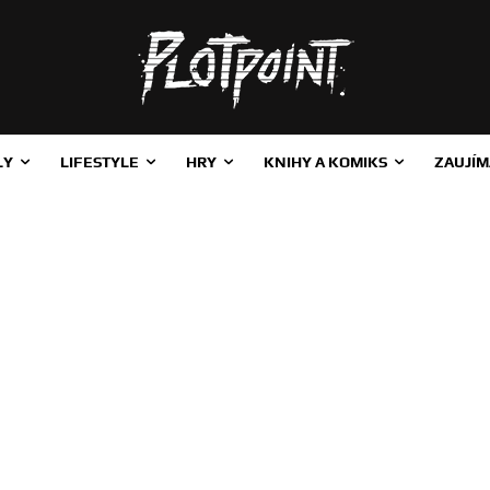
LY
LIFESTYLE
HRY
KNIHY A KOMIKS
ZAUJÍM