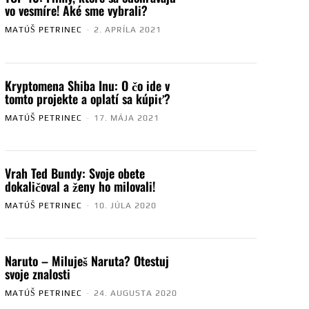
vo vesmíre! Aké sme vybrali?
MATÚŠ PETRINEC
-
2. APRÍLA 2021
Kryptomena Shiba Inu: O čo ide v
tomto projekte a oplatí sa kúpiť?
MATÚŠ PETRINEC
-
17. MÁJA 2021
Vrah Ted Bundy: Svoje obete
dokaličoval a ženy ho milovali!
MATÚŠ PETRINEC
-
10. JÚLA 2020
Naruto – Miluješ Naruta? Otestuj
svoje znalosti
MATÚŠ PETRINEC
-
24. AUGUSTA 2020