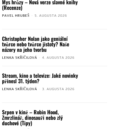
Mys hrůzy – Nová verze slavné knihy
(Recenze)
PAVEL HRUBEŠ
-
5. AUGUSTA 2026
Christopher Nolan jako geniální
tvůrce nebo tvůrce jistoty? Naše
názory na jeho tvorbu
LENKA SKŘÍČILOVÁ
-
4. AUGUSTA 2026
Stream, kino a televize: Jaké novinky
přinesl 31. týden?
LENKA SKŘÍČILOVÁ
-
3. AUGUSTA 2026
Srpen v kině – Robin Hood,
Zmrzlinář, dinosauři nebo zlý
duchové (Tipy)