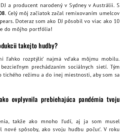
DJ a producent narodený v Sydney v Austrálii. S
08
. Celý môj začiatok začal remixovaním umelcov
pears. Doteraz som ako DJ pôsobil vo viac ako 10
ie do môjho portfólia!
odukcii takejto hudby?
mi ľahko rozptýliť najmä vďaka môjmu mobilu.
bezcieľnym prechádzaním sociálnych sietí. Tým
 tichého režimu a do inej miestnosti, aby som sa
ko ovplyvnila prebiehajúca pandémia tvoju
enia, takže ako mnoho ľudí, aj ja som musel
iel nové spôsoby, ako svoju hudbu počuť. V roku