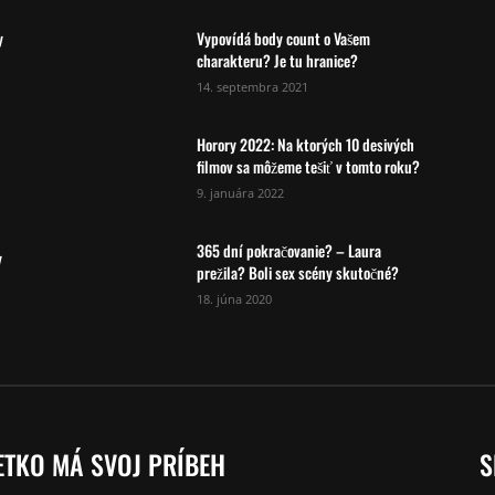
y
Vypovídá body count o Vašem
charakteru? Je tu hranice?
14. septembra 2021
Horory 2022: Na ktorých 10 desivých
filmov sa môžeme tešiť v tomto roku?
9. januára 2022
365 dní pokračovanie? – Laura
y
prežila? Boli sex scény skutočné?
18. júna 2020
ETKO MÁ SVOJ PRÍBEH
S