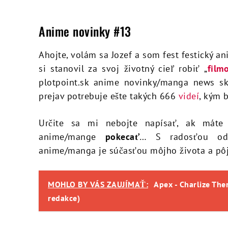
Anime novinky #13
Ahojte, volám sa Jozef a som fest festický
si stanovil za svoj životný cieľ robiť „
film
plotpoint.sk anime novinky/manga news sk
prejav potrebuje ešte takých 666
videí
, kým 
Určite sa mi nebojte napísať, ak máte 
anime/mange
pokecať
… S radosťou odp
anime/manga je súčasťou môjho života a pô
MOHLO BY VÁS ZAUJÍMAŤ:
Apex - Charlize The
redakce)