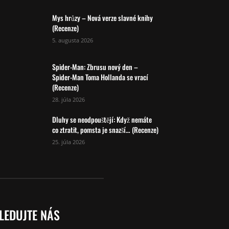
Mys hrůzy – Nová verze slavné knihy
(Recenze)
5. augusta 2026
Spider-Man: Zbrusu nový den –
Spider-Man Toma Hollanda se vrací
(Recenze)
28. júla 2026
Dluhy se neodpouštějí: Když nemáte
co ztratit, pomsta je snazší… (Recenze)
25. júla 2026
LEDUJTE NÁS