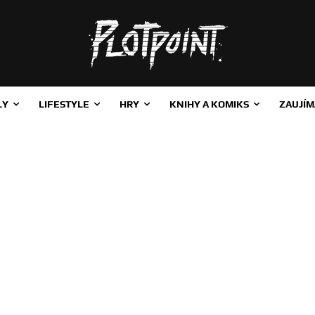
LY
LIFESTYLE
HRY
KNIHY A KOMIKS
ZAUJÍM