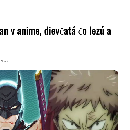
 v anime, dievčatá čo lezú a
ZDIEĽAŤ
 1
min.