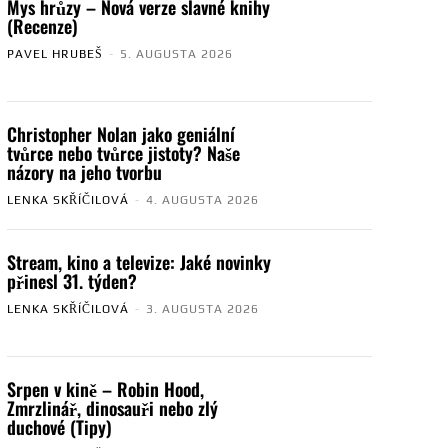
Mys hrůzy – Nová verze slavné knihy
(Recenze)
PAVEL HRUBEŠ
-
5. AUGUSTA 2026
Christopher Nolan jako geniální
tvůrce nebo tvůrce jistoty? Naše
názory na jeho tvorbu
LENKA SKŘÍČILOVÁ
-
4. AUGUSTA 2026
Stream, kino a televize: Jaké novinky
přinesl 31. týden?
LENKA SKŘÍČILOVÁ
-
3. AUGUSTA 2026
Srpen v kině – Robin Hood,
Zmrzlinář, dinosauři nebo zlý
duchové (Tipy)