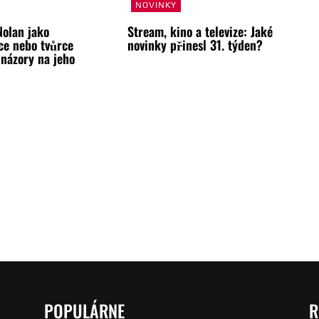
NOVINKY
Nolan jako
Stream, kino a televize: Jaké
ce nebo tvůrce
novinky přinesl 31. týden?
 názory na jeho
POPULÁRNE
R