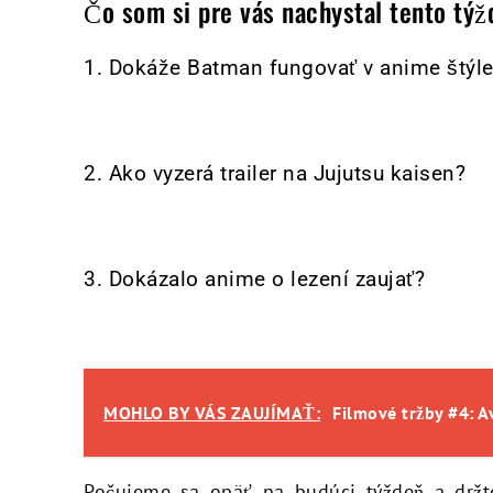
Čo som si pre vás nachystal tento tý
1. Dokáže Batman fungovať v anime štýl
2. Ako vyzerá trailer na Jujutsu kaisen?
3. Dokázalo anime o lezení zaujať?
MOHLO BY VÁS ZAUJÍMAŤ:
Filmové tržby #4: A
Počujeme sa opäť na budúci týždeň a držte 