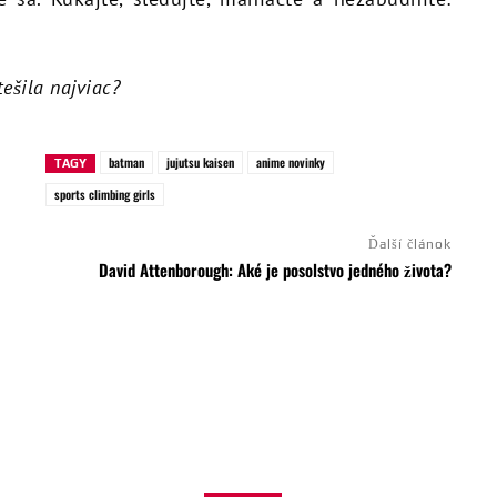
ešila najviac?
batman
jujutsu kaisen
anime novinky
TAGY
sports climbing girls
Ďalší článok
David Attenborough: Aké je posolstvo jedného života?