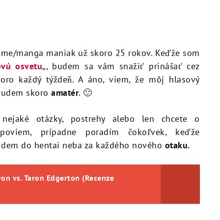
 anime/manga maniak už skoro 25 rokov. Keďže som
ovú osvetu
„, budem sa vám snažiť prinášať cez
oro každý týždeň. A áno, viem, že môj hlasový
budem skoro
amatér
. 🙂
nejaké otázky, postrehy alebo len chcete o
oviem, prípadne poradím čokoľvek, keďže
jdem do hentai neba za každého nového
otaku.
ron vs. Taron Edgerton (Recenze