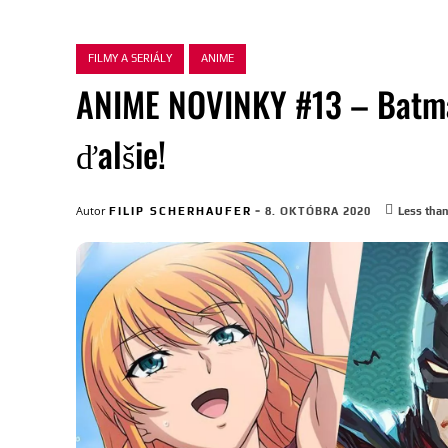
FILMY A SERIÁLY
ANIME
ANIME NOVINKY #13 – Batman
ďalšie!
-
Autor
FILIP SCHERHAUFER
8. OKTÓBRA 2020
Less than