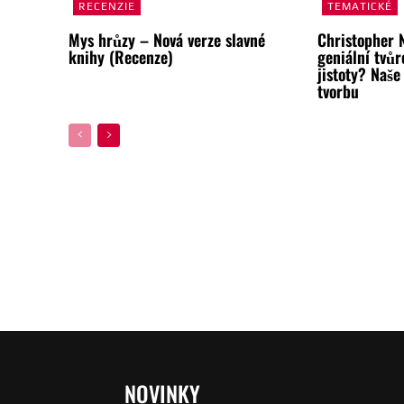
RECENZIE
TEMATICKÉ
Mys hrůzy – Nová verze slavné
Christopher 
knihy (Recenze)
geniální tvůr
jistoty? Naše
tvorbu
NOVINKY