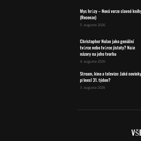
Mys hrůzy – Nová verze slavné knih
(Recenze)
5. augusta 2026
Christopher Nolan jako geniální
tvůrce nebo tvůrce jistoty? Naše
názory na jeho tvorbu
4. augusta 2026
Stream, kino a televize: Jaké novink
přinesl 31. týden?
3. augusta 2026
VŠ