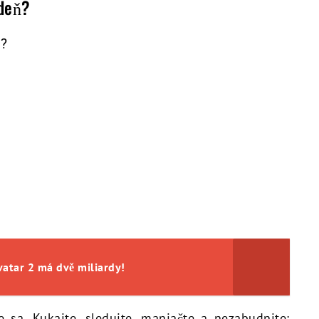
ždeň?
e?
vatar 2 má dvě miliardy!
sa. Kukajte, sledujte, maniačte a nezabudnite: