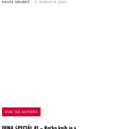
PAVEL HRUBEŠ
-
2. AUGUSTA 2026
VIAC OD AUTORA
DUNA ŠPECIÁL #1 – Koľko kníh je v