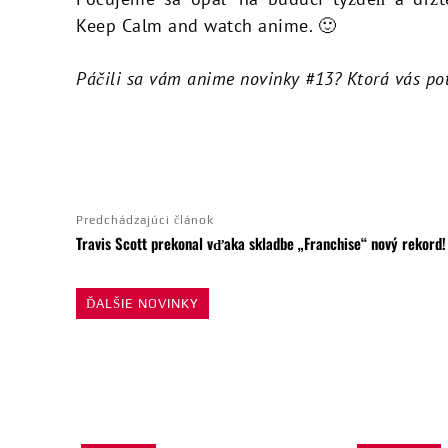
Keep Calm and watch anime. 🙂
Páčili sa vám anime novinky #13? Ktorá vás pot
ZDIEĽAŤ
Predchádzajúci článok
Travis Scott prekonal vďaka skladbe „Franchise“ nový rekord!
ĎALŠIE NOVINKY