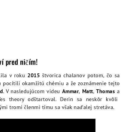
ví pred ničím!
ila v roku
2015
štvorica chalanov potom, čo sa
u pocítili okamžitú chémiu a že zoznámenie tejto
ad
. V nasledujúcom videu
Ammar
,
Matt
,
Thomas
a
es theory odštartoval. Derin sa neskôr kvôli
mi tromi členmi tímu sa však naďalej stretáva.