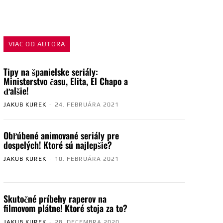
VIAC OD AUTORA
Tipy na španielske seriály:
Ministerstvo času, Elita, El Chapo a
ďalšie!
JAKUB KUREK
-
24. FEBRUÁRA 2021
Obľúbené animované seriály pre
dospelých! Ktoré sú najlepšie?
JAKUB KUREK
-
10. FEBRUÁRA 2021
Skutočné príbehy raperov na
filmovom plátne! Ktoré stoja za to?
JAKUB KUREK
-
28. DECEMBRA 2020