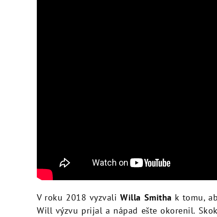
V roku 2018 vyzvali
Willa Smitha
k tomu, ab
Will výzvu prijal a nápad ešte okorenil. Sko