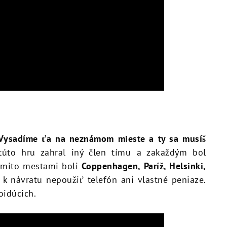
Vysadíme ťa na neznámom mieste a ty sa musíš
túto hru zahral iný člen tímu a zakaždým bol
ýmito mestami boli
Coppenhagen, Paríž, Helsinki,
 k návratu nepoužiť telefón ani vlastné peniaze.
oidúcich.