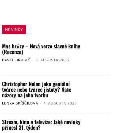
NOVINKY
Mys hrůzy – Nová verze slavné knihy
(Recenze)
PAVEL HRUBEŠ
-
5. AUGUSTA 2026
Christopher Nolan jako geniální
tvůrce nebo tvůrce jistoty? Naše
názory na jeho tvorbu
LENKA SKŘÍČILOVÁ
-
4. AUGUSTA 2026
Stream, kino a televize: Jaké novinky
přinesl 31. týden?