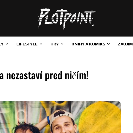
LY
LIFESTYLE
HRY
KNIHY A KOMIKS
ZAUJÍM
sa nezastaví pred ničím!
ZDIEĽAŤ