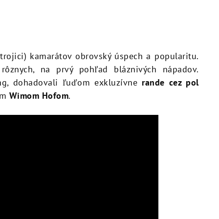
(trojici) kamarátov obrovský úspech a popularitu.
u rôznych, na prvý pohľad bláznivých nápadov.
ing, dohadovali ľuďom exkluzívne
rande cez pol
om
Wimom Hofom
.