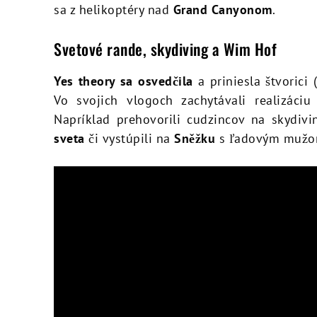
sa z helikoptéry nad
Grand Canyonom
.
Svetové rande, skydiving a Wim Hof
Yes theory sa osvedčila
a priniesla štvorici 
Vo svojich vlogoch zachytávali realizáci
Napríklad prehovorili cudzincov na skydiv
sveta
či vystúpili na
Sněžku
s ľadovým muž