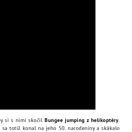
y si s nimi skočil
Bungee jumping z helikoptéry
.
k sa totiž konal na jeho 50. narodeniny a skákalo