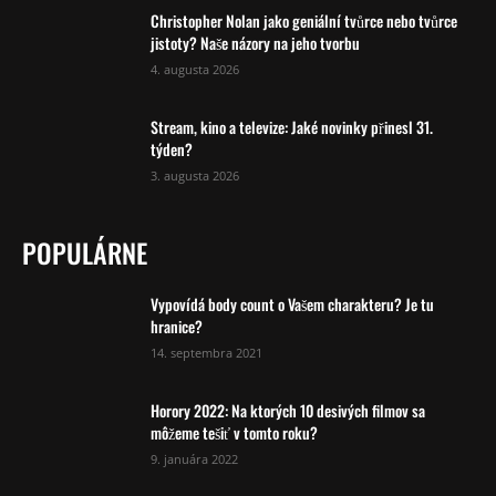
Christopher Nolan jako geniální tvůrce nebo tvůrce
jistoty? Naše názory na jeho tvorbu
4. augusta 2026
Stream, kino a televize: Jaké novinky přinesl 31.
týden?
3. augusta 2026
POPULÁRNE
Vypovídá body count o Vašem charakteru? Je tu
hranice?
14. septembra 2021
Horory 2022: Na ktorých 10 desivých filmov sa
môžeme tešiť v tomto roku?
9. januára 2022