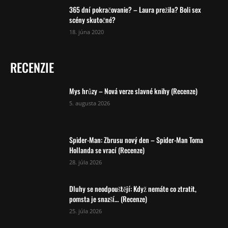
365 dní pokračovanie? – Laura prežila? Boli sex
scény skutočné?
18. júna 2020
RECENZIE
Mys hrůzy – Nová verze slavné knihy (Recenze)
5. augusta 2026
Spider-Man: Zbrusu nový den – Spider-Man Toma
Hollanda se vrací (Recenze)
28. júla 2026
Dluhy se neodpouštějí: Když nemáte co ztratit,
pomsta je snazší… (Recenze)
25. júla 2026