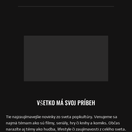
VŠETKO MÁ SVOJ PRÍBEH
Tie najzaujímavejšie novinky zo sveta popkultúry. Venujeme sa
najmä témam ako sú filmy, seriály, hry či knihy a komiks. Občas
narazíte aj témy ako hudba, lifestyle či zaujímavosti z celého sveta.