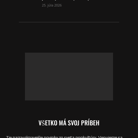
25. júla 2026
VŠETKO MÁ SVOJ PRÍBEH
Tie najzaujímavejšie novinky zo sveta popkultúry. Venujeme sa