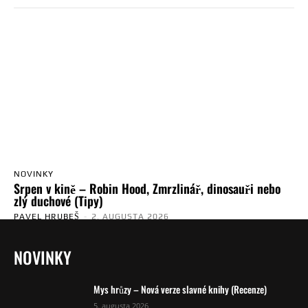
NOVINKY
Srpen v kině – Robin Hood, Zmrzlinář, dinosauři nebo
zlý duchové (Tipy)
PAVEL HRUBEŠ
-
2. AUGUSTA 2026
NOVINKY
Mys hrůzy – Nová verze slavné knihy (Recenze)
5. augusta 2026