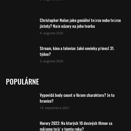
Christopher Nolan jako geniální tvůrce nebo tvůrce
jistoty? Naše názory na jeho tvorbu
4. augusta 2026
Stream, kino a televize: Jaké novinky přinesl 31.
týden?
3. augusta 2026
POPULÁRNE
Vypovídá body count o Vašem charakteru? Je tu
hranice?
14. septembra 2021
Horory 2022: Na ktorých 10 desivých filmov sa
môžeme tešiť v tomto roku?