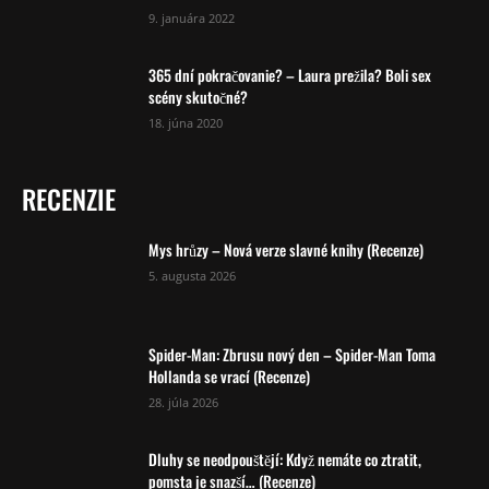
9. januára 2022
365 dní pokračovanie? – Laura prežila? Boli sex
scény skutočné?
18. júna 2020
RECENZIE
Mys hrůzy – Nová verze slavné knihy (Recenze)
5. augusta 2026
Spider-Man: Zbrusu nový den – Spider-Man Toma
Hollanda se vrací (Recenze)
28. júla 2026
Dluhy se neodpouštějí: Když nemáte co ztratit,
pomsta je snazší… (Recenze)