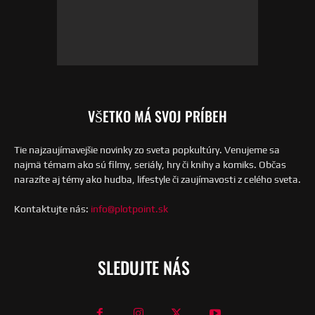
VŠETKO MÁ SVOJ PRÍBEH
Tie najzaujímavejšie novinky zo sveta popkultúry. Venujeme sa
najmä témam ako sú filmy, seriály, hry či knihy a komiks. Občas
narazíte aj témy ako hudba, lifestyle či zaujímavosti z celého sveta.
Kontaktujte nás:
info@plotpoint.sk
SLEDUJTE NÁS