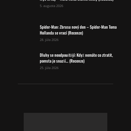
5. augusta 2026
Spider-Man: Zbrusu nový den – Spider-Man Toma
Hollanda se vrací (Recenze)
28. júla 2026
Dluhy se neodpouštějí: Když nemáte co ztratit,
pomsta je snazší… (Recenze)
25. júla 2026