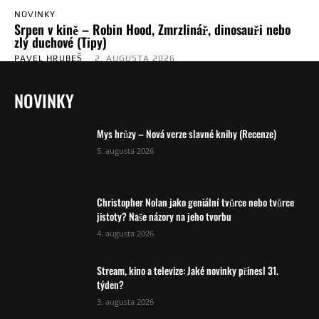
NOVINKY
Srpen v kině – Robin Hood, Zmrzlinář, dinosauři nebo
zlý duchové (Tipy)
PAVEL HRUBEŠ
-
2. AUGUSTA 2026
NOVINKY
Mys hrůzy – Nová verze slavné knihy (Recenze)
5. augusta 2026
Christopher Nolan jako geniální tvůrce nebo tvůrce
jistoty? Naše názory na jeho tvorbu
4. augusta 2026
Stream, kino a televize: Jaké novinky přinesl 31.
týden?
3. augusta 2026