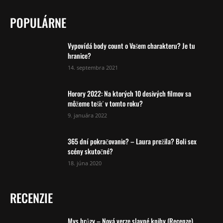
POPULÁRNE
Vypovídá body count o Vašem charakteru? Je tu
hranice?
14. septembra 2021
Horory 2022: Na ktorých 10 desivých filmov sa
môžeme tešiť v tomto roku?
9. januára 2022
365 dní pokračovanie? – Laura prežila? Boli sex
scény skutočné?
18. júna 2020
RECENZIE
Mys hrůzy – Nová verze slavné knihy (Recenze)