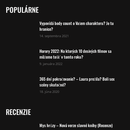
POPULÁRNE
Vypovídá body count o Vašem charakteru? Je tu
hranice?
14. septembra 2021
Horory 2022: Na ktorých 10 desivých filmov sa
môžeme tešiť v tomto roku?
9. januára 2022
365 dní pokračovanie? – Laura prežila? Boli sex
scény skutočné?
18. júna 2020
RECENZIE
Mys hrůzy – Nová verze slavné knihy (Recenze)