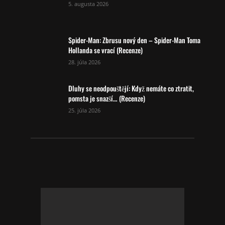
5. augusta 2026
Spider-Man: Zbrusu nový den – Spider-Man Toma
Hollanda se vrací (Recenze)
28. júla 2026
Dluhy se neodpouštějí: Když nemáte co ztratit,
pomsta je snazší… (Recenze)
25. júla 2026