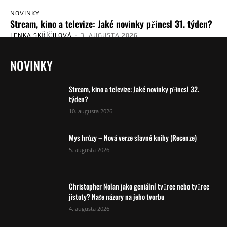
NOVINKY
Stream, kino a televize: Jaké novinky přinesl 31. týden?
LENKA SKŘÍČILOVÁ
-
3. AUGUSTA 2026
NOVINKY
Stream, kino a televize: Jaké novinky přinesl 32.
týden?
10. augusta 2026
Mys hrůzy – Nová verze slavné knihy (Recenze)
5. augusta 2026
Christopher Nolan jako geniální tvůrce nebo tvůrce
jistoty? Naše názory na jeho tvorbu
4. augusta 2026