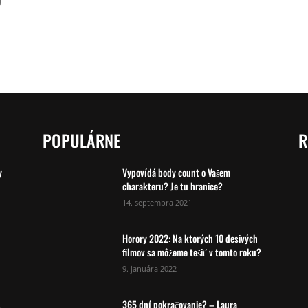
POPULÁRNE
R
y
Vypovídá body count o Vašem
charakteru? Je tu hranice?
14. septembra 2021
Horory 2022: Na ktorých 10 desivých
filmov sa môžeme tešiť v tomto roku?
9. januára 2022
365 dní pokračovanie? – Laura