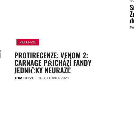
N
S
Z
d
P
RECENZIE
Í
PROTIRECENZE: VENOM 2:
CARNAGE PŘICHÁZÍ FANDY
JEDNIČKY NEURAZÍ!
TOM BEJVL
-
16. OKTÓBRA 2021