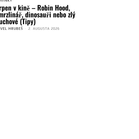
OVINKY
rpen v kině – Robin Hood,
mrzlinář, dinosauři nebo zlý
uchové (Tipy)
AVEL HRUBEŠ
-
2. AUGUSTA 2026