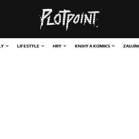
LY
LIFESTYLE
HRY
KNIHY A KOMIKS
ZAUJÍM