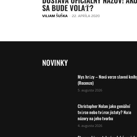
SA BUDE VOLAŤ?
VILIAM ŠUŠKA
-
22. APRÍLA 2020
NOVINKY
Mys hrůzy – Nová verze slavné knih
(Recenze)
5. augusta 2026
Christopher Nolan jako geniální
tvůrce nebo tvůrce jistoty? Naše
názory na jeho tvorbu
4. augusta 2026