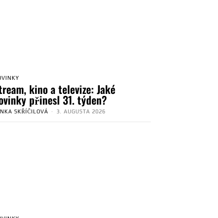
OVINKY
tream, kino a televize: Jaké
ovinky přinesl 31. týden?
ENKA SKŘÍČILOVÁ
-
3. AUGUSTA 2026