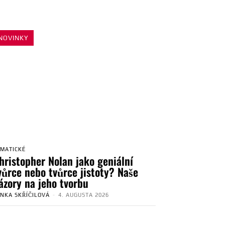
NOVINKY
EMATICKÉ
hristopher Nolan jako geniální
vůrce nebo tvůrce jistoty? Naše
ázory na jeho tvorbu
ENKA SKŘÍČILOVÁ
-
4. AUGUSTA 2026