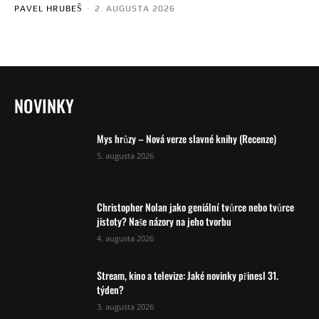
PAVEL HRUBEŠ
-
2. AUGUSTA 2026
NOVINKY
Mys hrůzy – Nová verze slavné knihy (Recenze)
5. augusta 2026
Christopher Nolan jako geniální tvůrce nebo tvůrce
jistoty? Naše názory na jeho tvorbu
4. augusta 2026
Stream, kino a televize: Jaké novinky přinesl 31.
týden?
3. augusta 2026