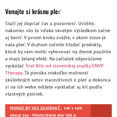
Venujte si krásnu pleť
Stačí jej dopriať čas a pozornosť. Uvidíte,
nakoniec vás to vďaka skvelým výsledkom začne
aj baviť. V prvom kroku zvážte, v akom stave je
vaša pleť. V druhom začnite hľadať produkty,
ktoré by vám mohli vyhovovať na denné použitie
a majú želaný efekt. Na začiatok odporúčame
vyskúšať
Trial Kits od slovenskej značky ENVY
Therapy
. Tá ponúka niekoľko možností
skúšobných setov starostlivosti o pleť a dokonca
si na ich webe môžete vyskladať aj kit podľa
vlastných potrieb.
MOHLO BY VÁS ZAUJÍMAŤ:
Let´s talk
about sex - Masturbácia ako liek a