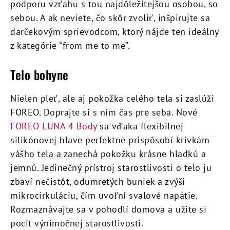
podporu vzťahu s tou najdôležitejšou osobou, so
sebou. A ak neviete, čo skôr zvoliť, inšpirujte sa
darčekovým sprievodcom, ktorý nájde ten ideálny
z kategórie “from me to me”.
Telo bohyne
Nielen pleť, ale aj pokožka celého tela si zaslúži
FOREO. Doprajte si s ním čas pre seba. Nové
FOREO LUNA 4 Body
sa vďaka flexibilnej
silikónovej hlave perfektne prispôsobí krivkám
vášho tela a zanechá pokožku krásne hladkú a
jemnú. Jedinečný prístroj starostlivosti o telo ju
zbaví nečistôt, odumretých buniek a zvýši
mikrocirkuláciu, čím uvoľní svalové napätie.
Rozmaznávajte sa v pohodlí domova a užite si
pocit výnimočnej starostlivosti.