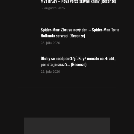
Mys hrůzy – Nová verze slavné knihy (Recenze)
5. augusta 2026
Spider-Man: Zbrusu nový den – Spider-Man Toma
Hollanda se vrací (Recenze)
28. júla 2026
Dluhy se neodpouštějí: Když nemáte co ztratit,
pomsta je snazší… (Recenze)
25. júla 2026