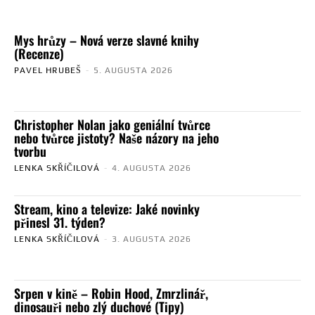
Mys hrůzy – Nová verze slavné knihy
(Recenze)
PAVEL HRUBEŠ
-
5. AUGUSTA 2026
Christopher Nolan jako geniální tvůrce
nebo tvůrce jistoty? Naše názory na jeho
tvorbu
LENKA SKŘÍČILOVÁ
-
4. AUGUSTA 2026
Stream, kino a televize: Jaké novinky
přinesl 31. týden?
LENKA SKŘÍČILOVÁ
-
3. AUGUSTA 2026
Srpen v kině – Robin Hood, Zmrzlinář,
dinosauři nebo zlý duchové (Tipy)