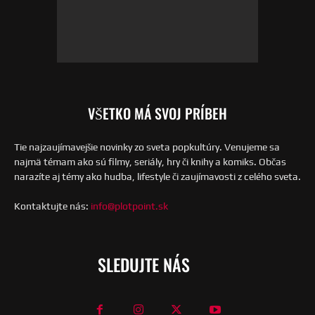
VŠETKO MÁ SVOJ PRÍBEH
Tie najzaujímavejšie novinky zo sveta popkultúry. Venujeme sa
najmä témam ako sú filmy, seriály, hry či knihy a komiks. Občas
narazíte aj témy ako hudba, lifestyle či zaujímavosti z celého sveta.
Kontaktujte nás:
info@plotpoint.sk
SLEDUJTE NÁS