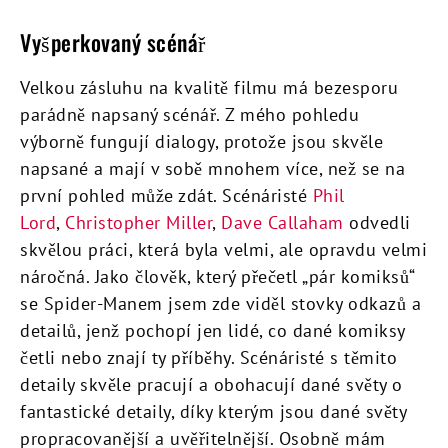
Vyšperkovaný scénář
Velkou zásluhu na kvalitě filmu má bezesporu
parádně napsaný scénář. Z mého pohledu
výborně fungují dialogy, protože jsou skvěle
napsané a mají v sobě mnohem více, než se na
první pohled může zdát. Scénáristé
Phil
Lord
,
Christopher Miller
,
Dave Callaham
odvedli
skvělou práci, která byla velmi, ale opravdu velmi
náročná. Jako člověk, který přečetl „pár komiksů“
se Spider-Manem jsem zde viděl stovky odkazů a
detailů, jenž pochopí jen lidé, co dané komiksy
četli nebo znají ty příběhy. Scénáristé s těmito
detaily skvěle pracují a obohacují dané světy o
fantastické detaily, díky kterým jsou dané světy
propracovanější a uvěřitelnější. Osobně mám