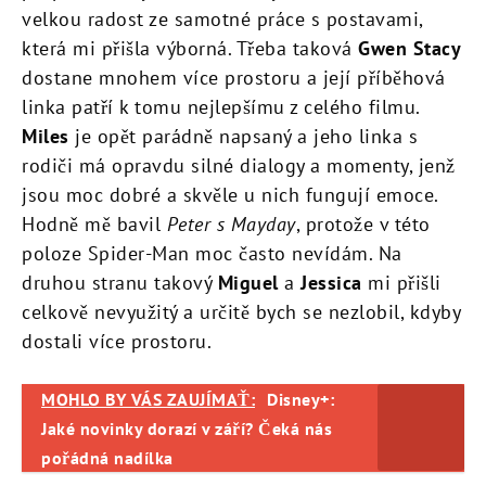
velkou radost ze samotné práce s postavami,
která mi přišla výborná. Třeba taková
Gwen Stacy
dostane mnohem více prostoru a její příběhová
linka patří k tomu nejlepšímu z celého filmu.
Miles
je opět parádně napsaný a jeho linka s
rodiči má opravdu silné dialogy a momenty, jenž
jsou moc dobré a skvěle u nich fungují emoce.
Hodně mě bavil
Peter s Mayday
, protože v této
poloze Spider-Man moc často nevídám. Na
druhou stranu takový
Miguel
a
Jessica
mi přišli
celkově nevyužitý a určitě bych se nezlobil, kdyby
dostali více prostoru.
MOHLO BY VÁS ZAUJÍMAŤ:
Disney+:
Jaké novinky dorazí v září? Čeká nás
pořádná nadílka