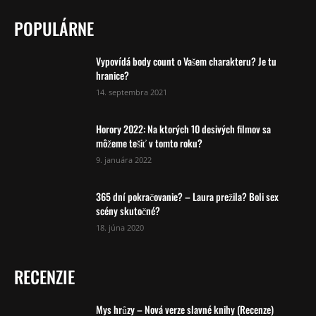
POPULÁRNE
Vypovídá body count o Vašem charakteru? Je tu
hranice?
14. septembra 2021
Horory 2022: Na ktorých 10 desivých filmov sa
môžeme tešiť v tomto roku?
9. januára 2022
365 dní pokračovanie? – Laura prežila? Boli sex
scény skutočné?
18. júna 2020
RECENZIE
Mys hrůzy – Nová verze slavné knihy (Recenze)