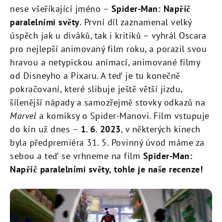
nese všeříkající jméno –
Spider-Man: Napříč
paralelními světy
. První díl zaznamenal velký
úspěch jak u diváků, tak i kritiků – vyhrál Oscara
pro nejlepší animovaný film roku, a porazil svou
hravou a netypickou animací, animované filmy
od Disneyho a Pixaru. A teď je tu konečně
pokračovaní, které slibuje ještě větší jízdu,
šílenější nápady a samozřejmě stovky odkazů na
Marvel
a komiksy o Spider-Manovi. Film vstupuje
do kin už dnes –
1. 6
.
2023
, v některých kinech
byla předpremiéra 31. 5. Povinný úvod máme za
sebou a teď se vrhneme na film
Spider-Man:
Napříč paralelními světy, tohle je naše recenze!