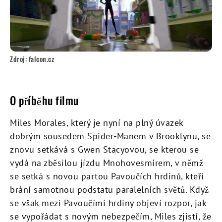
Zdroj: falcon.cz
O příběhu filmu
Miles Morales, který je nyní na plný úvazek
dobrým sousedem Spider-Manem v Brooklynu, se
znovu setkává s Gwen Stacyovou, se kterou se
vydá na zběsilou jízdu Mnohovesmírem, v němž
se setká s novou partou Pavoučích hrdinů, kteří
brání samotnou podstatu paralelních světů. Když
se však mezi Pavoučími hrdiny objeví rozpor, jak
se vypořádat s novým nebezpečím, Miles zjistí, že