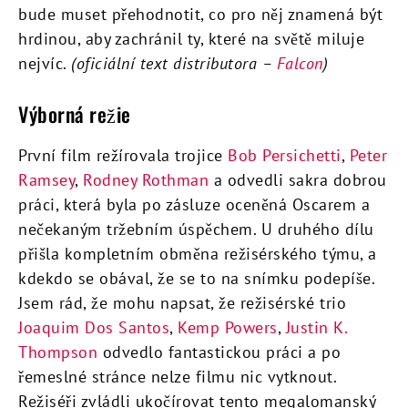
bude muset přehodnotit, co pro něj znamená být
hrdinou, aby zachránil ty, které na světě miluje
nejvíc.
(oficiální text distributora –
Falcon
)
Výborná režie
První film režírovala trojice
Bob Persichetti
,
Peter
Ramsey
,
Rodney Rothman
a odvedli sakra dobrou
práci, která byla po zásluze oceněná Oscarem a
nečekaným tržebním úspěchem. U druhého dílu
přišla kompletním obměna režisérského týmu, a
kdekdo se obával, že se to na snímku podepíše.
Jsem rád, že mohu napsat, že režisérské trio
Joaquim Dos Santos
,
Kemp Powers
,
Justin K.
Thompson
odvedlo fantastickou práci a po
řemeslné stránce nelze filmu nic vytknout.
Režiséři zvládli ukočírovat tento megalomanský