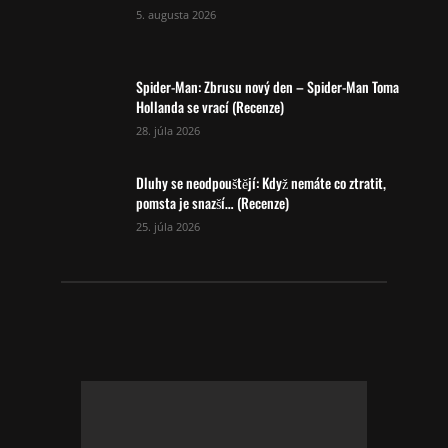
5. augusta 2026
Spider-Man: Zbrusu nový den – Spider-Man Toma
Hollanda se vrací (Recenze)
28. júla 2026
Dluhy se neodpouštějí: Když nemáte co ztratit,
pomsta je snazší… (Recenze)
25. júla 2026