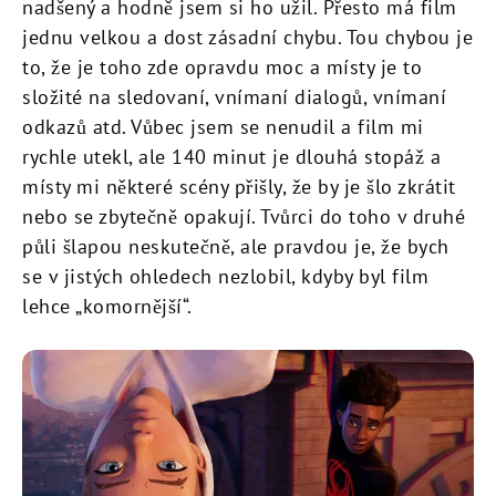
nadšený a hodně jsem si ho užil. Přesto má film
jednu velkou a dost zásadní chybu. Tou chybou je
to, že je toho zde opravdu moc a místy je to
složité na sledovaní, vnímaní dialogů, vnímaní
odkazů atd. Vůbec jsem se nenudil a film mi
rychle utekl, ale 140 minut je dlouhá stopáž a
místy mi některé scény přišly, že by je šlo zkrátit
nebo se zbytečně opakují. Tvůrci do toho v druhé
půli šlapou neskutečně, ale pravdou je, že bych
se v jistých ohledech nezlobil, kdyby byl film
lehce „komornější“.