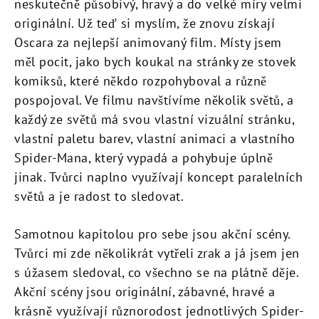
neskutečně působivý, hravý a do velké míry velmi
originální. Už teď si myslím, že znovu získají
Oscara za nejlepší animovaný film. Místy jsem
měl pocit, jako bych koukal na stránky ze stovek
komiksů, které někdo rozpohyboval a různě
pospojoval. Ve filmu navštívíme několik světů, a
každý ze světů má svou vlastní vizuální stránku,
vlastní paletu barev, vlastní animaci a vlastního
Spider-Mana, který vypadá a pohybuje úplně
jinak. Tvůrci naplno využívají koncept paralelních
světů a je radost to sledovat.
Samotnou kapitolou pro sebe jsou akční scény.
Tvůrci mi zde několikrát vytřeli zrak a já jsem jen
s úžasem sledoval, co všechno se na plátně děje.
Akční scény jsou originální, zábavné, hravé a
krásně využívají různorodost jednotlivých Spider-