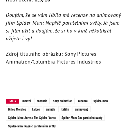
Doufám, že se vám líbila má recenze na animovaný
film Spider-Man: Napříč paralelními světy. Já jsem
si film užil a doufám, že si ho v kině několikrát
užijete i vy!
Zdroj titulního obrázku: Sony Pictures
Animation/Columbia Pictures Industries
marvel
recenzia
sony animation
recenze
spider-man
TAGY
Miles Morales
Falcon
animák
itafilm
animovaný
Spider-Man: Across The Spider-Verse
Spider-Man: Cez paralelné svety
Spider-Man: Napříč paralelními světy