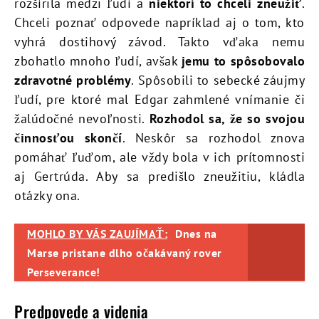
rozšírila medzi ľudí a
niektorí to chceli zneužiť
.
Chceli poznať odpovede napríklad aj o tom, kto
vyhrá dostihový závod. Takto vďaka nemu
zbohatlo mnoho ľudí, avšak
jemu to spôsobovalo
zdravotné problémy
. Spôsobili to sebecké záujmy
ľudí, pre ktoré mal Edgar zahmlené vnímanie či
žalúdočné nevoľnosti.
Rozhodol sa, že so svojou
činnosťou skončí
. Neskôr sa rozhodol znova
pomáhať ľuďom, ale vždy bola v ich prítomnosti
aj Gertrúda. Aby sa predišlo zneužitiu, kládla
otázky ona.
MOHLO BY VÁS ZAUJÍMAŤ:
Dnes na
Marse pristane dlho očakávaný rover
Perseverance!
Predpovede a videnia