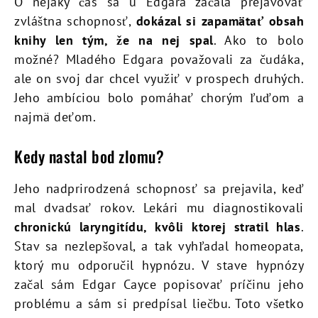
O nejaký čas sa u Edgara začala prejavovať
zvláštna schopnosť,
dokázal si zapamätať obsah
knihy len tým, že na nej spal
. Ako to bolo
možné? Mladého Edgara považovali za čudáka,
ale on svoj dar chcel využiť v prospech druhých.
Jeho ambíciou bolo pomáhať chorým ľuďom a
najmä deťom.
Kedy nastal bod zlomu?
Jeho nadprirodzená schopnosť sa prejavila, keď
mal dvadsať rokov. Lekári mu diagnostikovali
chronickú laryngitídu, kvôli ktorej stratil hlas
.
Stav sa nezlepšoval, a tak vyhľadal homeopata,
ktorý mu odporučil hypnózu. V stave hypnózy
začal sám Edgar Cayce popisovať príčinu jeho
problému a sám si predpísal liečbu. Toto všetko