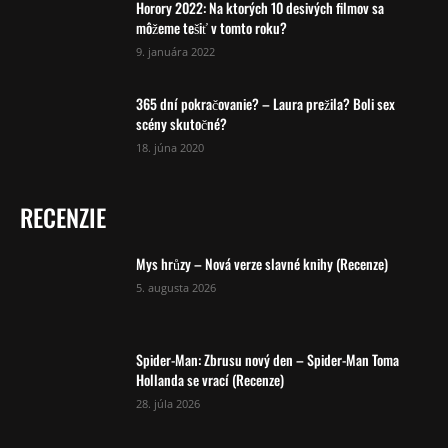
Horory 2022: Na ktorých 10 desivých filmov sa
môžeme tešiť v tomto roku?
9. januára 2022
365 dní pokračovanie? – Laura prežila? Boli sex
scény skutočné?
18. júna 2020
RECENZIE
Mys hrůzy – Nová verze slavné knihy (Recenze)
5. augusta 2026
Spider-Man: Zbrusu nový den – Spider-Man Toma
Hollanda se vrací (Recenze)
28. júla 2026