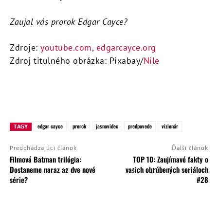
Zaujal vás prorok Edgar Cayce?
Zdroje:
youtube.com
,
edgarcayce.org
Zdroj titulného obrázka: Pixabay/
Nile
edgar cayce
prorok
jasnovidec
predpovede
vizionár
TAGY
Predchádzajúci článok
Ďalší článok
Filmová Batman trilógia:
TOP 10: Zaujímavé fakty o
Dostaneme naraz až dve nové
vašich obľúbených seriáloch
série?
#28