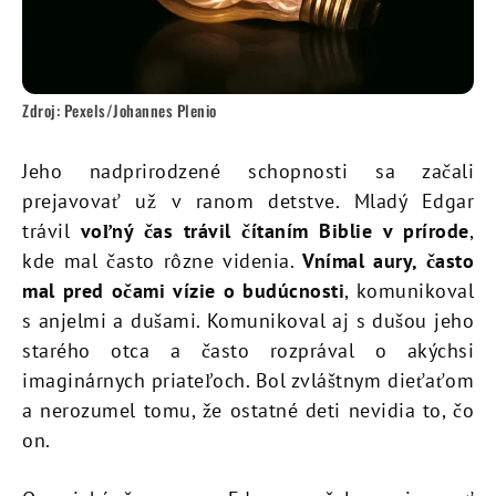
Zdroj: Pexels/Johannes Plenio
Jeho nadprirodzené schopnosti sa začali
prejavovať už v ranom detstve. Mladý Edgar
trávil
voľný čas trávil čítaním Biblie v prírode
,
kde mal často rôzne videnia.
Vnímal aury, často
mal pred očami vízie o budúcnosti
, komunikoval
s anjelmi a dušami. Komunikoval aj s dušou jeho
starého otca a často rozprával o akýchsi
imaginárnych priateľoch. Bol zvláštnym dieťaťom
a nerozumel tomu, že ostatné deti nevidia to, čo
on.