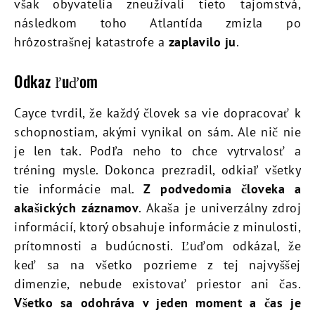
však obyvatelia zneužívali tieto tajomstvá,
následkom toho Atlantída zmizla po
hrôzostrašnej katastrofe a
zaplavilo ju
.
Odkaz ľuďom
Cayce tvrdil, že každý človek sa vie dopracovať k
schopnostiam, akými vynikal on sám. Ale nič nie
je len tak. Podľa neho to chce vytrvalosť a
tréning mysle. Dokonca prezradil, odkiaľ všetky
tie informácie mal.
Z podvedomia človeka a
akašických záznamov
. Akaša je univerzálny zdroj
informácií, ktorý obsahuje informácie z minulosti,
prítomnosti a budúcnosti. Ľuďom odkázal, že
keď sa na všetko pozrieme z tej najvyššej
dimenzie, nebude existovať priestor ani čas.
Všetko sa odohráva v jeden moment a čas je