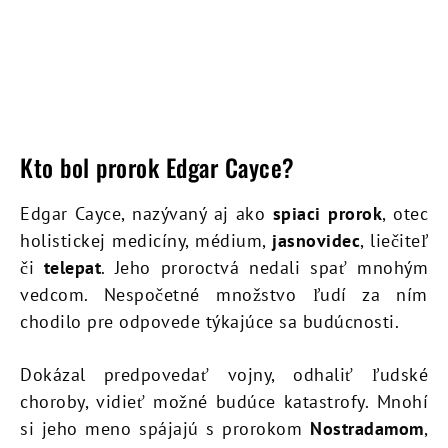
Kto bol prorok Edgar Cayce?
Edgar Cayce, nazývaný aj ako
spiaci prorok
, otec
holistickej medicíny, médium,
jasnovidec
, liečiteľ
či
telepat
. Jeho proroctvá nedali spať mnohým
vedcom. Nespočetné množstvo ľudí za ním
chodilo pre odpovede týkajúce sa budúcnosti.
Dokázal predpovedať vojny, odhaliť ľudské
choroby, vidieť možné budúce katastrofy. Mnohí
si jeho meno spájajú s prorokom
Nostradamom
,