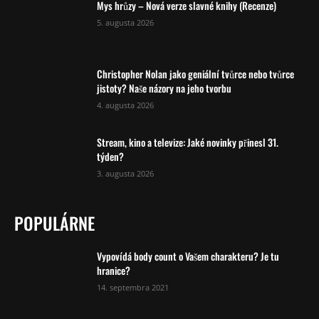
Mys hrůzy – Nová verze slavné knihy (Recenze)
5. augusta 2026
Christopher Nolan jako geniální tvůrce nebo tvůrce
jistoty? Naše názory na jeho tvorbu
4. augusta 2026
Stream, kino a televize: Jaké novinky přinesl 31.
týden?
3. augusta 2026
POPULÁRNE
Vypovídá body count o Vašem charakteru? Je tu
hranice?
14. septembra 2021