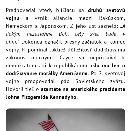
Predpovedal vtedy blížiacu sa
druhú svetovú
vojnu
a vznik aliancie medzi Rakúskom,
Nemeckom a Japonskom. Z jeho úst zaznelo: „
A
dokým nezasiahne Boh, celý svet bude v
ohni.“
Dokonca označil presný začiatok a koniec
vojny. Pripomínal taktiež dôležitosť dodržiavania
zákonov mocnými. Cayce sa neprikláňal k
demokratom ani k republikánom,
išlo mu len o
dodržiavanie morálky Američanmi
. Po 2. svetovej
vojne predpovedal pád Sovietskeho zväzu.
Hovoril tiež o
atentáte na amerického prezidenta
Johna Fitzgeralda Kennedyho
.