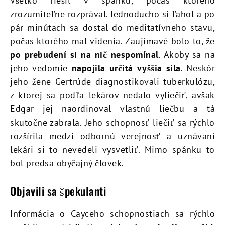
Všetko riešil v spánku, počas ktorého
zrozumiteľne rozprával. Jednoducho si ľahol a po
pár minútach sa dostal do meditatívneho stavu,
počas ktorého mal videnia. Zaujímavé bolo to, že
po prebudení si na nič nespomínal
. Akoby sa na
jeho vedomie
napojila určitá vyššia sila
. Neskôr
jeho žene Gertrúde diagnostikovali tuberkulózu,
z ktorej sa podľa lekárov nedalo vyliečiť, avšak
Edgar jej naordinoval vlastnú liečbu a tá
skutočne zabrala. Jeho schopnosť liečiť sa rýchlo
rozšírila medzi odbornú verejnosť a uznávaní
lekári si to nevedeli vysvetliť. Mimo spánku to
bol predsa obyčajný človek.
Objavili sa špekulanti
Informácia o Cayceho schopnostiach sa rýchlo