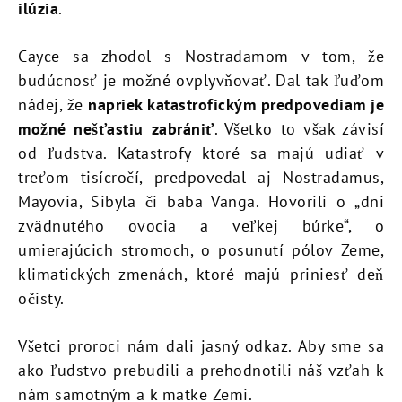
ilúzia
.
Cayce sa zhodol s Nostradamom v tom, že
budúcnosť je možné ovplyvňovať. Dal tak ľuďom
nádej, že
napriek katastrofickým predpovediam je
možné nešťastiu zabrániť
. Všetko to však závisí
od ľudstva. Katastrofy ktoré sa majú udiať v
treťom tisícročí, predpovedal aj Nostradamus,
Mayovia, Sibyla či baba Vanga. Hovorili o „dni
zvädnutého ovocia a veľkej búrke“, o
umierajúcich stromoch, o posunutí pólov Zeme,
klimatických zmenách, ktoré majú priniesť deň
očisty.
Všetci proroci nám dali jasný odkaz. Aby sme sa
ako ľudstvo prebudili a prehodnotili náš vzťah k
nám samotným a k matke Zemi.