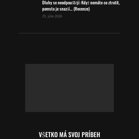
Dluhy se neodpouštějí: Když nemáte co ztratit,
pomsta je snazší… (Recenze)
25. júla 2026
VŠETKO MÁ SVOJ PRÍBEH