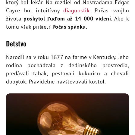
ktorý bol lekár. Na rozdiel od Nostradama Edgar
Cayce bol intuitívny
diagnostik
. Počas svojho
života
poskytol ľuďom až 14 000 videní
. Ako k
tomu však prišiel?
Počas spánku
.
Detstvo
Narodil sa v roku 1877 na farme v Kentucky. Jeho
rodina pochádzala z dedinského prostredia,
predávali tabak, pestovali kukuricu a chovali
dobytok. Pravidelne navštevovali kostol.