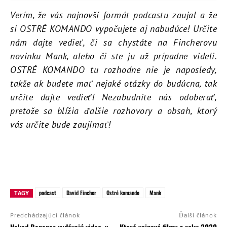
Verím, že vás najnovší formát podcastu zaujal a že
si OSTRÉ KOMANDO vypočujete aj nabudúce! Určite
nám dajte vedieť, či sa chystáte na Fincherovu
novinku Mank, alebo či ste ju už prípadne videli.
OSTRÉ KOMANDO tu rozhodne nie je naposledy,
takže ak budete mať nejaké otázky do budúcna, tak
určite dajte vedieť! Nezabudnite nás odoberať,
pretože sa blížia ďalšie rozhovory a obsah, ktorý
vás určite bude zaujímať!
podcast
David Fincher
Ostré komando
Mank
TAGY
Predchádzajúci článok
Ďalší článok
Naked Bananas vydávajú video, v
Ktoré vojnové filmy z roku 2020