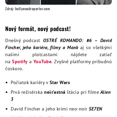
Zdroj: hollywoodreporter.com
Nový formát, nový podcast!
Dnešný podcast
OSTRÉ KOMANDO: #6 – David
Fincher, jeho kariéra, filmy a Mank
aj so všetkými
našimi plotcastami nájdete zatiaľ
na
Spotify
a
YouTube
. Zvyšné platformy pribudnú
čoskoro.
Počiatok kariéry v
Star Wars
Prvá režisérska
nešťastná
štácia pri filme
Alien
3
David Fincher a jeho krimi neo-noir
SE7EN