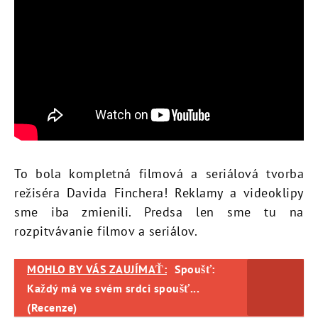
To bola kompletná filmová a seriálová tvorba
režiséra Davida Finchera! Reklamy a videoklipy
sme iba zmienili. Predsa len sme tu na
rozpitvávanie filmov a seriálov.
MOHLO BY VÁS ZAUJÍMAŤ:
Spoušť:
Každý má ve svém srdci spoušť...
(Recenze)