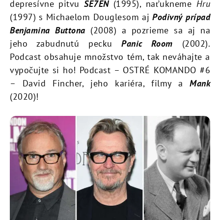
depresívne pitvu
SE7EN
(1995), naťukneme
Hru
(1997) s Michaelom Douglesom aj
Podivný prípad
Benjamina Buttona
(2008) a pozrieme sa aj na
jeho zabudnutú pecku
Panic Room
(2002).
Podcast obsahuje množstvo tém, tak neváhajte a
vypočujte si ho! Podcast – OSTRÉ KOMANDO #6
– David Fincher, jeho kariéra, filmy a
Mank
(2020)!