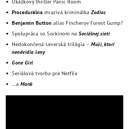
Ukážkový thriller Panic Room
Procedurálna
mrazivá kriminálka
Zodiac
Benjamin Button
alias Fincherov Forest Gump?
Spolupráca so Sorkinom na
Sociálnej sieti
Nedokončená severská trilógia –
Muži, ktorí
nenávidia ženy
Gone Girl
Seriálová tvorba pre Netflix
…a
Mank