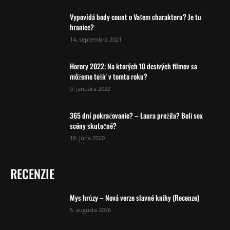
Vypovídá body count o Vašem charakteru? Je tu
hranice?
14. septembra 2021
Horory 2022: Na ktorých 10 desivých filmov sa
môžeme tešiť v tomto roku?
9. januára 2022
365 dní pokračovanie? – Laura prežila? Boli sex
scény skutočné?
18. júna 2020
RECENZIE
Mys hrůzy – Nová verze slavné knihy (Recenze)
5. augusta 2026