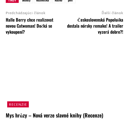
beauty
kozmetika
Rusko
pleť
TAGY
Predchádzajúci článok
Ďalší článok
Halle Berry chce realizovat
Československá Popoluška
novou Catwoman! Dočká se
dostala nórsky remake! A trailer
vykoupení?
vyzerá dobre?!
RECENZIE
Mys hrůzy – Nová verze slavné knihy (Recenze)