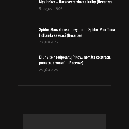
Mys hrůzy – Nová verze slavné knihy (Recenze)
5. augusta 2026
Spider-Man: Zbrusu nový den – Spider-Man Toma
Hollanda se vrací (Recenze)
28. júla 2026
Dluhy se neodpouštějí: Když nemáte co ztratit,
pomsta je snazší… (Recenze)
25. júla 2026