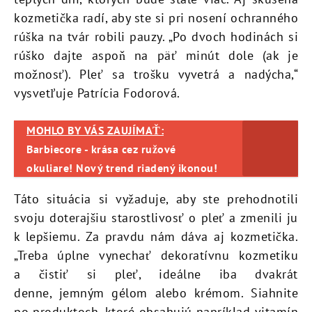
kozmetička radí, aby ste si pri nosení ochranného
rúška na tvár robili pauzy. „Po dvoch hodinách si
rúško dajte aspoň na päť minút dole (ak je
možnosť). Pleť sa trošku vyvetrá a nadýcha,“
vysvetľuje Patrícia Fodorová.
MOHLO BY VÁS ZAUJÍMAŤ:
Barbiecore - krása cez ružové
okuliare! Nový trend riadený ikonou!
Táto situácia si vyžaduje, aby ste prehodnotili
svoju doterajšiu starostlivosť o pleť a zmenili ju
k lepšiemu. Za pravdu nám dáva aj kozmetička.
„Treba úplne vynechať dekoratívnu kozmetiku
a čistiť si pleť, ideálne iba dvakrát
denne, jemným gélom alebo krémom. Siahnite
po produktoch, ktoré obsahujú napríklad vitamín