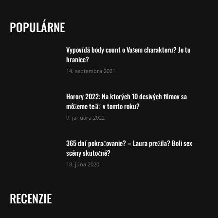
POPULÁRNE
Vypovídá body count o Vašem charakteru? Je tu
hranice?
14. septembra 2021
Horory 2022: Na ktorých 10 desivých filmov sa
môžeme tešiť v tomto roku?
9. januára 2022
365 dní pokračovanie? – Laura prežila? Boli sex
scény skutočné?
18. júna 2020
RECENZIE