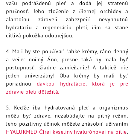
vašu podráždenú pleť a dodá jej stratenú
pružnosť. Jeho zloženie z čiernej orchidey a
alantoínu zároveň zabezpečí nevyhnutnú
hydratáciu a regeneráciu pleti, čím sa stane
citlivá pokožka odolnejšou.
4. Mali by ste používať ľahké krémy, ráno denný
a večer nočný. Áno, presne taká by mala byť
postupnosť, žiadne zamieňanie! A taktiež nie
jeden univerzálny! Oba krémy by mali byť
poriadnou
dávkou hydratácie, ktorá je pre
zdravie pleti dôležitá.
5. Keďže iba hydratovaná pleť a organizmus
môžu byť zdravé, nezabúdajte na pitný režim.
Jeho pozitívny účinok môžete znásobiť užívaním
HYALURMED Čírej kyseliny hyalurónovej na pitie
.