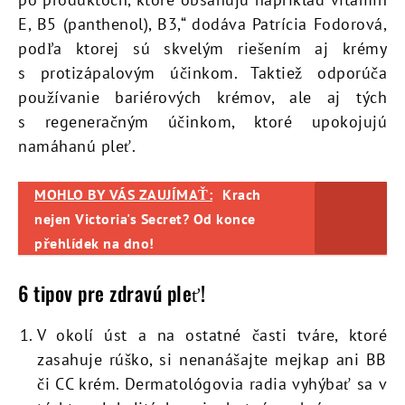
E, B5 (panthenol), B3,“ dodáva Patrícia Fodorová,
podľa ktorej sú skvelým riešením aj krémy
s protizápalovým účinkom. Taktiež odporúča
používanie bariérových krémov, ale aj tých
s regeneračným účinkom, ktoré upokojujú
namáhanú pleť.
MOHLO BY VÁS ZAUJÍMAŤ:
Krach
nejen Victoria's Secret? Od konce
přehlídek na dno!
6 tipov pre zdravú pleť!
V okolí úst a na ostatné časti tváre, ktoré
zasahuje rúško, si nenanášajte mejkap ani BB
či CC krém. Dermatológovia radia vyhýbať sa v