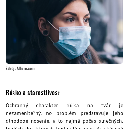
Zdroj: Allure.com
Rúško a starostlivosť
Ochranný charakter rúška na tvár je
nezameniteľný, no problém predstavuje jeho
dlhodobé nosenie, a to najmä počas slnečných,
teplých dní, ktorých bude stále viac. Aj skúsená