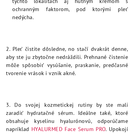
týchto lokalitách aj hutným krémom s
ochranným faktorom, pod ktorými pleť
nedýcha.
2.
Pleť čistite dôsledne, no stačí dvakrát denne,
aby ste ju zbytočne nedráždili. Prehnané čistenie
môže spôsobiť vysúšanie, praskanie, predčasné
tvorenie vrások i vznik akné.
3.
Do svojej kozmetickej rutiny by ste mali
zaradiť hydratačné sérum. Ideálne také, ktoré
obsahuje kyselinu hyalurónovú, odporúčame
napríklad
HYALURMED Face Serum PRO
. Upokojí