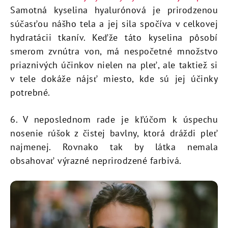
Samotná kyselina hyalurónová je prirodzenou
súčasťou nášho tela a jej sila spočíva v celkovej
hydratácii tkanív. Keďže táto kyselina pôsobí
smerom zvnútra von, má nespočetné množstvo
priaznivých účinkov nielen na pleť, ale taktiež si
v tele dokáže nájsť miesto, kde sú jej účinky
potrebné.
6. V neposlednom rade je kľúčom k úspechu
nosenie rúšok z čistej bavlny, ktorá dráždi pleť
najmenej. Rovnako tak by látka nemala
obsahovať výrazné neprirodzené farbivá.