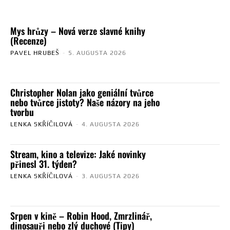
Mys hrůzy – Nová verze slavné knihy
(Recenze)
PAVEL HRUBEŠ
-
5. AUGUSTA 2026
Christopher Nolan jako geniální tvůrce
nebo tvůrce jistoty? Naše názory na jeho
tvorbu
LENKA SKŘÍČILOVÁ
-
4. AUGUSTA 2026
Stream, kino a televize: Jaké novinky
přinesl 31. týden?
LENKA SKŘÍČILOVÁ
-
3. AUGUSTA 2026
Srpen v kině – Robin Hood, Zmrzlinář,
dinosauři nebo zlý duchové (Tipy)