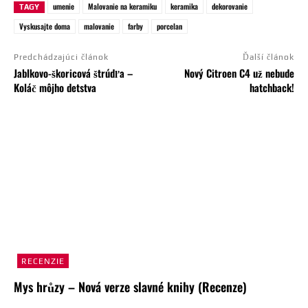
umenie
Malovanie na keramiku
keramika
dekorovanie
TAGY
Vyskusajte doma
malovanie
farby
porcelan
Predchádzajúci článok
Ďalší článok
Jablkovo-škoricová štrúdľa –
Nový Citroen C4 už nebude
Koláč môjho detstva
hatchback!
RECENZIE
Mys hrůzy – Nová verze slavné knihy (Recenze)