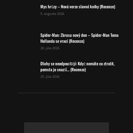
Mys hrůzy – Nová verze slavné knihy (Recenze)
5. augusta 2026
Spider-Man: Zbrusu nový den – Spider-Man Toma
Hollanda se vrací (Recenze)
28. júla 2026
Dluhy se neodpouštějí: Když nemáte co ztratit,
pomsta je snazší… (Recenze)
25. júla 2026