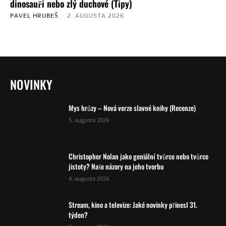
dinosauři nebo zlý duchové (Tipy)
PAVEL HRUBEŠ
-
2. AUGUSTA 2026
NOVINKY
Mys hrůzy – Nová verze slavné knihy (Recenze)
5. augusta 2026
Christopher Nolan jako geniální tvůrce nebo tvůrce
jistoty? Naše názory na jeho tvorbu
4. augusta 2026
Stream, kino a televize: Jaké novinky přinesl 31.
týden?