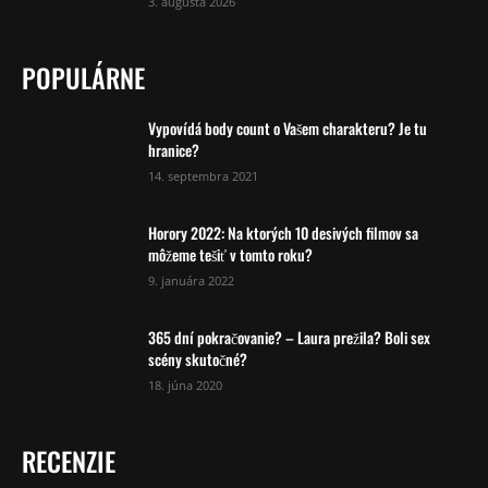
3. augusta 2026
POPULÁRNE
Vypovídá body count o Vašem charakteru? Je tu
hranice?
14. septembra 2021
Horory 2022: Na ktorých 10 desivých filmov sa
môžeme tešiť v tomto roku?
9. januára 2022
365 dní pokračovanie? – Laura prežila? Boli sex
scény skutočné?
18. júna 2020
RECENZIE