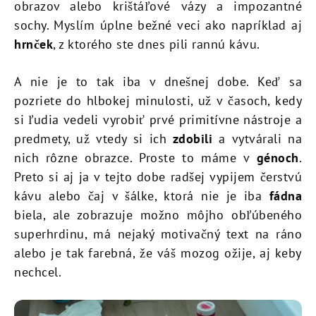
obrazov alebo krištáľové vázy a impozantné
sochy. Myslím úplne bežné veci ako napríklad aj
hrnček
, z ktorého ste dnes pili rannú kávu.
A nie je to tak iba v dnešnej dobe. Keď sa
pozriete do hlbokej minulosti, už v časoch, kedy
si ľudia vedeli vyrobiť prvé primitívne nástroje a
predmety, už vtedy si ich
zdobili
a vytvárali na
nich rôzne obrazce. Proste to máme v
génoch
.
Preto si aj ja v tejto dobe radšej vypijem čerstvú
kávu alebo čaj v šálke, ktorá nie je iba
fádna
biela, ale zobrazuje možno môjho obľúbeného
superhrdinu, má nejaký motivačný text na ráno
alebo je tak farebná, že váš mozog ožije, aj keby
nechcel.