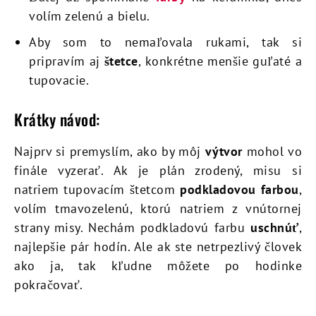
volím zelenú a bielu.
Aby som to nemaľovala rukami, tak si
pripravím aj
štetce
, konkrétne menšie guľaté a
tupovacie.
Krátky návod:
Najprv si premyslím, ako by môj
výtvor
mohol vo
finále vyzerať. Ak je plán zrodený, misu si
natriem tupovacím štetcom
podkladovou farbou
,
volím tmavozelenú, ktorú natriem z vnútornej
strany misy. Nechám podkladovú farbu
uschnúť
,
najlepšie pár hodín. Ale ak ste netrpezlivý človek
ako ja, tak kľudne môžete po hodinke
pokračovať.