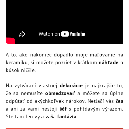
A to, ako nakoniec dopadlo moje maľovanie na
keramiku, si môžete pozriet v krátkom
náhľade
o
kúsok nižšie.
Na vytváraní vlastnej
dekorácie
je najkrajšie to,
že sa nemusíte
obmedzovať
a môžete sa úplne
odpútať od akýchkoľvek nárokov. Netlačí vás
čas
a ani za vami nestojí
šéf
s pohŕdavým výrazom.
Ste tam len vy a vaša
fantázia
.