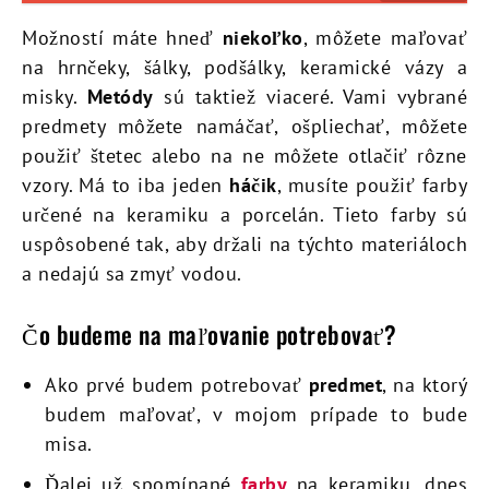
Možností máte hneď
niekoľko
, môžete maľovať
na hrnčeky, šálky, podšálky, keramické vázy a
misky.
Metódy
sú taktiež viaceré. Vami vybrané
predmety môžete namáčať, ošpliechať, môžete
použiť štetec alebo na ne môžete otlačiť rôzne
vzory. Má to iba jeden
háčik
, musíte použiť farby
určené na keramiku a porcelán. Tieto farby sú
uspôsobené tak, aby držali na týchto materiáloch
a nedajú sa zmyť vodou.
Čo budeme na maľovanie potrebovať?
Ako prvé budem potrebovať
predmet
, na ktorý
budem maľovať, v mojom prípade to bude
misa.
Ďalej už spomínané
farby
na keramiku, dnes