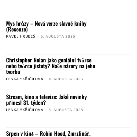
Mys hrůzy – Nová verze slavné knihy
(Recenze)
PAVEL HRUBEŠ
-
5. AUGUSTA 2026
Christopher Nolan jako geniální tvůrce
nebo tvůrce jistoty? Naše názory na jeho
tvorbu
LENKA SKŘÍČILOVÁ
-
4. AUGUSTA 2026
Stream, kino a televize: Jaké novinky
přinesl 31. týden?
LENKA SKŘÍČILOVÁ
-
3. AUGUSTA 2026
Srpen v kině – Robin Hood, Zmrzlinář,