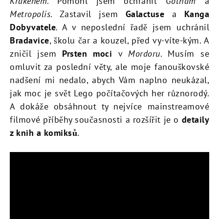
Krakenem
. Pomohl jsem ochránit
Gotham
a
Metropolis
. Zastavil jsem
Galactuse
a
Kanga
Dobyvatele
. A v neposlední řadě jsem uchránil
Bradavice
, školu čar a kouzel, před vy-víte-kým. A
zničil jsem
Prsten moci
v
Mordoru
. Musím se
omluvit za poslední věty, ale moje fanouškovské
nadšení mi nedalo, abych Vám naplno neukázal,
jak moc je svět Lego počítačových her různorodý.
A dokáže obsáhnout ty nejvíce mainstreamové
filmové příběhy současnosti a rozšířit je o
detaily
z knih a komiksů
.