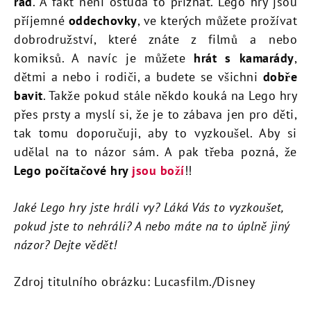
rád
. A fakt není ostuda to přiznat. Lego hry jsou
příjemné
oddechovky
, ve kterých můžete prožívat
dobrodružství, které znáte z filmů a nebo
komiksů. A navíc je můžete
hrát s kamarády
,
dětmi a nebo i rodiči, a budete se všichni
dobře
bavit
. Takže pokud stále někdo kouká na Lego hry
přes prsty a myslí si, že je to zábava jen pro děti,
tak tomu doporučuji, aby to vyzkoušel. Aby si
udělal na to názor sám. A pak třeba pozná, že
Lego počítačové hry
jsou boží
!!
Jaké Lego hry jste hráli vy? Láká Vás to vyzkoušet,
pokud jste to nehráli? A nebo máte na to úplně jiný
názor? Dejte vědět!
Zdroj titulního obrázku: Lucasfilm./Disney