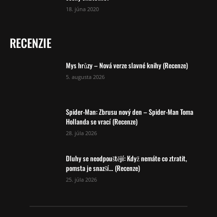
18. júna 2020
RECENZIE
Mys hrůzy – Nová verze slavné knihy (Recenze)
5. augusta 2026
Spider-Man: Zbrusu nový den – Spider-Man Toma
Hollanda se vrací (Recenze)
28. júla 2026
Dluhy se neodpouštějí: Když nemáte co ztratit,
pomsta je snazší… (Recenze)
25. júla 2026