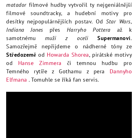
matador
filmové hudby vytvořil ty nejgeniálnější
filmové soundtracky, a hudební motivy pro
desítky nejpopulárnějších postav. Od
Star Wars
,
Indiana Jones
přes
Harryho Pottera
až k
samotnému
m
uži z oceli
Supermanovi
.
Samozřejmě nepřijdeme o nádherné tóny ze
Středozemě
od
Howarda Shorea
, pirátské motivy
od
Hanse Zimmera
či temnou hudbu pro
Temného rytíře z Gothamu z pera
Dannyho
Elfmana
. Tomuhle se říká fan servis.