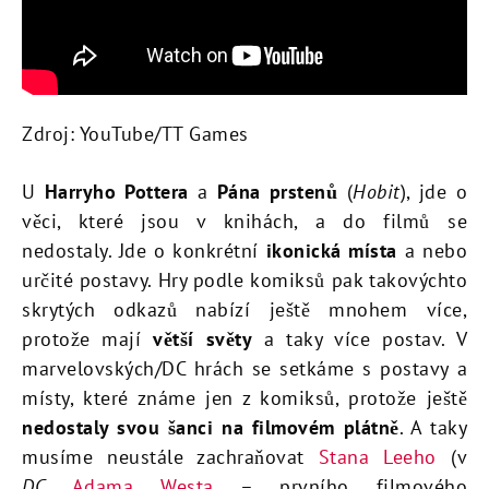
Zdroj: YouTube/TT Games
U
Harryho Pottera
a
Pána prstenů
(
Hobit
), jde o
věci, které jsou v knihách, a do filmů se
nedostaly. Jde o konkrétní
ikonická místa
a nebo
určité postavy. Hry podle komiksů pak takovýchto
skrytých odkazů nabízí ještě mnohem více,
protože mají
větší světy
a taky více postav. V
marvelovských/DC hrách se setkáme s postavy a
místy, které známe jen z komiksů, protože ještě
nedostaly svou šanci na filmovém plátně
. A taky
musíme neustále zachraňovat
Stana Leeho
(v
DC
Adama Westa
– prvního filmového