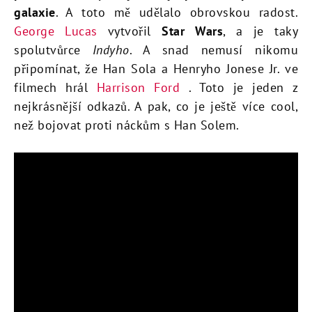
galaxie
. A toto mě udělalo obrovskou radost.
George Lucas
vytvořil
Star Wars
, a je taky
spolutvůrce
Indyho
. A snad nemusí nikomu
připomínat, že Han Sola a Henryho Jonese Jr. ve
filmech hrál
Harrison Ford
. Toto je jeden z
nejkrásnější odkazů. A pak, co je ještě více cool,
než bojovat proti náckům s Han Solem.