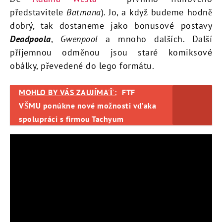
představitele
Batmana
). Jo, a když budeme hodně
dobrý, tak dostaneme jako bonusové postavy
Deadpoola
,
Gwenpool
a mnoho dalších. Další
příjemnou odměnou jsou staré komiksové
obálky, převedené do lego formátu.
MOHLO BY VÁS ZAUJÍMAŤ:
FTF
VŠMU ponúkne nové možnosti vďaka
spolupráci s firmou Tachyum