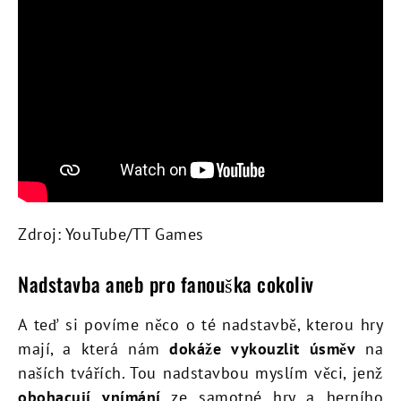
Zdroj: YouTube/TT Games
Nadstavba aneb pro fanouška cokoliv
A teď si povíme něco o té nadstavbě, kterou hry
mají, a která nám
dokáže vykouzlit úsměv
na
naších tvářích. Tou nadstavbou myslím věci, jenž
obohacují vnímání
ze samotné hry a herního