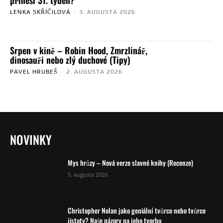
LENKA SKŘÍČILOVÁ
-
3. AUGUSTA 2026
Srpen v kině – Robin Hood, Zmrzlinář,
dinosauři nebo zlý duchové (Tipy)
PAVEL HRUBEŠ
-
2. AUGUSTA 2026
NOVINKY
Mys hrůzy – Nová verze slavné knihy (Recenze)
5. augusta 2026
Christopher Nolan jako geniální tvůrce nebo tvůrce
jistoty? Naše názory na jeho tvorbu