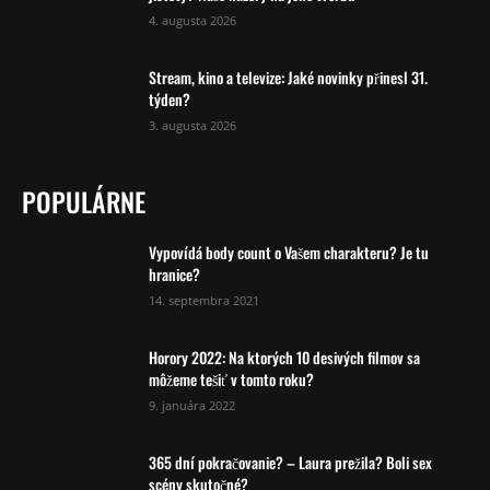
4. augusta 2026
Stream, kino a televize: Jaké novinky přinesl 31.
týden?
3. augusta 2026
POPULÁRNE
Vypovídá body count o Vašem charakteru? Je tu
hranice?
14. septembra 2021
Horory 2022: Na ktorých 10 desivých filmov sa
môžeme tešiť v tomto roku?
9. januára 2022
365 dní pokračovanie? – Laura prežila? Boli sex
scény skutočné?