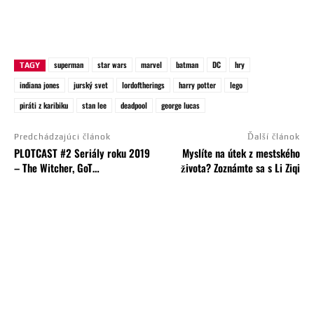
superman
star wars
marvel
batman
DC
hry
TAGY
indiana jones
jurský svet
lordoftherings
harry potter
lego
piráti z karibiku
stan lee
deadpool
george lucas
Predchádzajúci článok
Ďalší článok
PLOTCAST #2 Seriály roku 2019
Myslíte na útek z mestského
– The Witcher, GoT…
života? Zoznámte sa s Li Ziqi