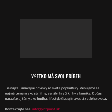
VŠETKO MÁ SVOJ PRÍBEH
Tie najzaujímavejšie novinky zo sveta popkultúry. Venujeme sa
najmä témam ako sú filmy, seriály, hry či knihy a komiks. Občas
narazíte aj témy ako hudba, lifestyle či zaujímavosti z celého sveta.
Kontaktujte nás:
info@plotpoint.sk