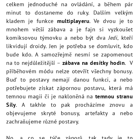
celkem jednoduché na ovládání, a během pár
minut to dostaneme do ruky. Dalším velkým
kladem je funkce
multiplayeru
. Ve dvou je to
mnohem větší zábava a je fajn si vyzkoušet
komiksovou týmovku a nebo být dva
Jedi
, kteří
likvidují droidy. Jen je potřeba se domluvit, kdo
bude kdo. A samozřejmě nesmí se zapomenout
na to nejdůležitější –
zábava na desítky hodin
. V
příběhovém módu nelze otevřít všechny bonusy.
Buď to postavy nemají danou funkci, a nebo
potřebujete získat zápornou postavu, která má
temnou magii či je nakloněná na
temnou stranu
Síly
. A takhle to pak procházíme znovu a
objevujeme skryté bonusy, artefakty a nebo
zachraňujeme různé postavy.
No, a co se týče záporů, tak tady je to