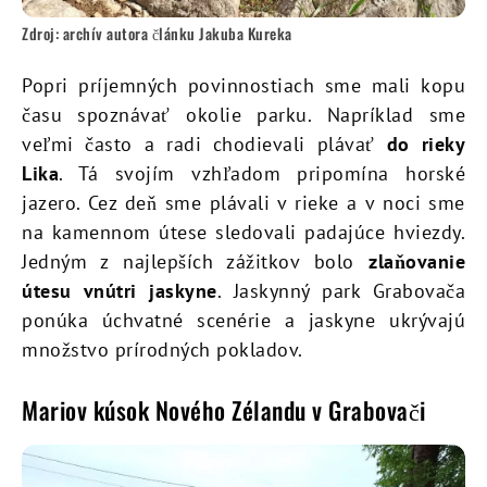
Zdroj: archív autora článku Jakuba Kureka
Popri príjemných povinnostiach sme mali kopu
času spoznávať okolie parku. Napríklad sme
veľmi často a radi chodievali plávať
do rieky
Lika
. Tá svojím vzhľadom pripomína horské
jazero. Cez deň sme plávali v rieke a v noci sme
na kamennom útese sledovali padajúce hviezdy.
Jedným z najlepších zážitkov bolo
zlaňovanie
útesu vnútri jaskyne
. Jaskynný park Grabovača
ponúka úchvatné scenérie a jaskyne ukrývajú
množstvo prírodných pokladov.
Mariov kúsok Nového Zélandu v Grabovači