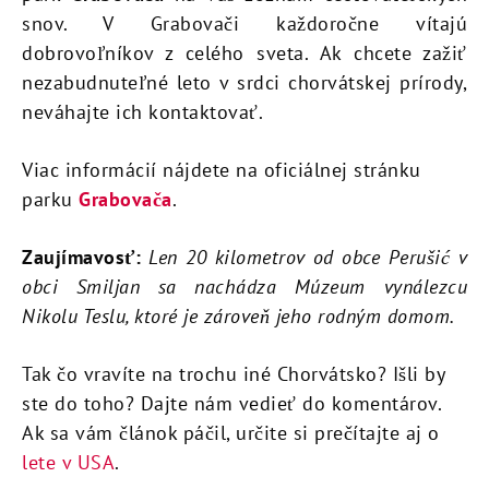
snov. V Grabovači každoročne vítajú
dobrovoľníkov z celého sveta. Ak chcete zažiť
nezabudnuteľné leto v srdci chorvátskej prírody,
neváhajte ich kontaktovať.
Viac informácií nájdete na oficiálnej stránku
parku
Grabovača
.
Zaujímavosť:
Len 20 kilometrov od obce Perušić v
obci Smiljan sa nachádza Múzeum vynálezcu
Nikolu Teslu, ktoré je zároveň jeho rodným domom.
Tak čo vravíte na trochu iné Chorvátsko? Išli by
ste do toho? Dajte nám vedieť do komentárov.
Ak sa vám článok páčil, určite si prečítajte aj o
lete v USA
.