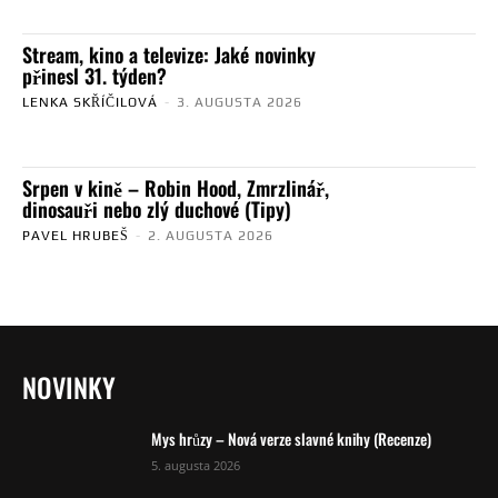
Stream, kino a televize: Jaké novinky
přinesl 31. týden?
LENKA SKŘÍČILOVÁ
-
3. AUGUSTA 2026
Srpen v kině – Robin Hood, Zmrzlinář,
dinosauři nebo zlý duchové (Tipy)
PAVEL HRUBEŠ
-
2. AUGUSTA 2026
NOVINKY
Mys hrůzy – Nová verze slavné knihy (Recenze)
5. augusta 2026