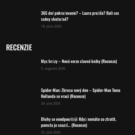
365 dní pokračovanie? – Laura prežila? Boli sex
scény skutočné?
18. júna 2020
RECENZIE
Mys hrůzy – Nová verze slavné knihy (Recenze)
5. augusta 2026
Spider-Man: Zbrusu nový den – Spider-Man Toma
Hollanda se vrací (Recenze)
28. júla 2026
Dluhy se neodpouštějí: Když nemáte co ztratit,
pomsta je snazší… (Recenze)
25. júla 2026