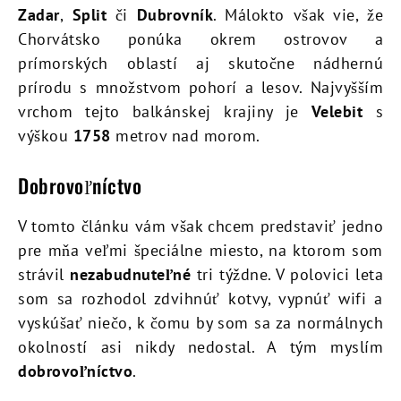
Zadar
,
Split
či
Dubrovník
. Málokto však vie, že
Chorvátsko ponúka okrem ostrovov a
prímorských oblastí aj skutočne nádhernú
prírodu s množstvom pohorí a lesov. Najvyšším
vrchom tejto balkánskej krajiny je
Velebit
s
výškou
1758
metrov nad morom.
Dobrovoľníctvo
V tomto článku vám však chcem predstaviť jedno
pre mňa veľmi špeciálne miesto, na ktorom som
strávil
nezabudnuteľné
tri týždne. V polovici leta
som sa rozhodol zdvihnúť kotvy, vypnúť wifi a
vyskúšať niečo, k čomu by som sa za normálnych
okolností asi nikdy nedostal. A tým myslím
dobrovoľníctvo
.