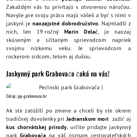
Zakaždým vás tu privítajú s otvorenou náručou.
Navyše pre svoju prácu majú vášeň a byť s nimi v
jaskyni je
naozajstné dobrodružstvo
. Najmladší z
nich, len 19-ročný
Marin Delać
, je naozaj
skúseným a sčítaným sprievodcom napriek
svojmu nízkemu veku. Je sprievodcom a
rockerom srdcom, telom aj dušou.
Jaskynný park Grabovača čaká na vás!
Zdroj: pp-grabovaca.hr
Ak ste zatúžili po zmene a chceli by ste okrem
tradičnej dovolenky pri
Jadranskom mori
zažiť aj
kus chorvátskej prírody
, určite pridajte jaskynný
park
Grabovača
na váš zoznam cestovateľských