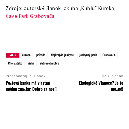
Zdroje: autorský článok Jakuba „KubJu“ Kureka,
Cave Park Grabovača
europa
príroda
Najkrajšie jaskyne
jaskynný park
Grabovača
TAGY
Chorvátsko
rieka
dobrovoľníctvo
Predchádzajúci článok
Ďalší článok
Poštová banka má vlastnú
Ekologické Vianoce? Je to
módnu značku: Dobro sa nosí!
možné!