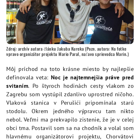
Zdroj: archív autora článku Jakuba Kureka (Pozn. autora: Na fotke
vpravo organizátor projektu Mario Paral, naľavo sprievodca Marin.)
Môj príchod na toto krásne miesto by najlepšie
definovala veta:
Noc je najtemnejšia práve pred
svitaním
. Po štyroch hodinách cesty vlakom zo
Zagrebu som vystúpil zdanlivo uprostred ničoho.
Vlaková stanica v Perušići pripomínala starú
stodolu. Okrem jedného výpravcu tam nikto
nebol. Veľmi ma prekvapilo zistenie, že je v celej
obci tma. Postavil som sa na chodník a volal som
hlavnému organizátorovi projektu, Chorvátovi