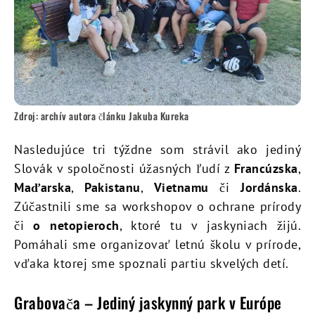
Zdroj: archív autora článku Jakuba Kureka
Nasledujúce tri týždne som strávil ako jediný
Slovák v spoločnosti úžasných ľudí z
Francúzska
,
Maďarska
,
Pakistanu
,
Vietnamu
či
Jordánska
.
Zúčastnili sme sa workshopov o ochrane prírody
či
o netopieroch
, ktoré tu v jaskyniach žijú.
Pomáhali sme organizovať letnú školu v prírode,
vďaka ktorej sme spoznali partiu skvelých detí.
Grabovača – Jediný jaskynný park v Európe