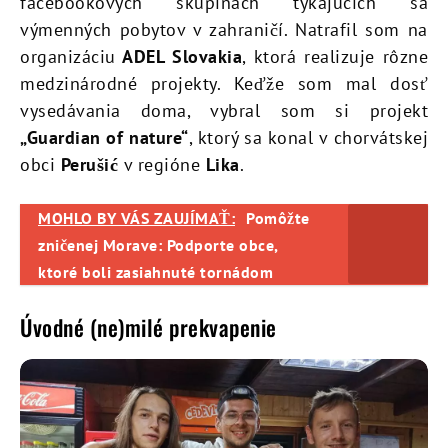
facebookových skupinách týkajúcich sa
výmenných pobytov v zahraničí. Natrafil som na
organizáciu
ADEL Slovakia
, ktorá realizuje rôzne
medzinárodné projekty. Keďže som mal dosť
vysedávania doma, vybral som si projekt
„Guardian of nature“
, ktorý sa konal v chorvátskej
obci
Perušić
v regióne
Lika
.
MOHLO BY VÁS ZAUJÍMAŤ:
Pomôžte
zničenej Morave: Podporte obce,
ktoré boli zasiahnuté tornádom
Úvodné (ne)milé prekvapenie