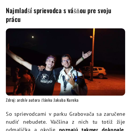
Najmladší sprievodca s vášňou pre svoju
prácu
Zdroj: archív autora článku Jakuba Kureka
So sprievodcami v parku Grabovača sa zaručene
nudiť nebudete. Väčšina z nich tu totiž žije
odmalička a okolie
poznajú takmer dokonale
.