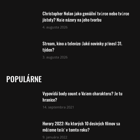
Christopher Nolan jako geniální tvůrce nebo tvůrce
jistoty? Naše názory na jeho tvorbu
4. augusta 2026
Stream, kino a televize: Jaké novinky přinesl 31.
týden?
3. augusta 2026
POPULÁRNE
Vypovídá body count o Vašem charakteru? Je tu
hranice?
14. septembra 2021
Horory 2022: Na ktorých 10 desivých filmov sa
môžeme tešiť v tomto roku?
9. januára 2022