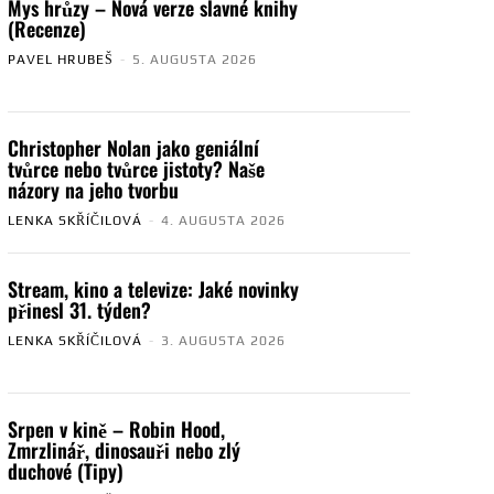
Mys hrůzy – Nová verze slavné knihy
(Recenze)
PAVEL HRUBEŠ
-
5. AUGUSTA 2026
Christopher Nolan jako geniální
tvůrce nebo tvůrce jistoty? Naše
názory na jeho tvorbu
LENKA SKŘÍČILOVÁ
-
4. AUGUSTA 2026
Stream, kino a televize: Jaké novinky
přinesl 31. týden?
LENKA SKŘÍČILOVÁ
-
3. AUGUSTA 2026
Srpen v kině – Robin Hood,
Zmrzlinář, dinosauři nebo zlý
duchové (Tipy)