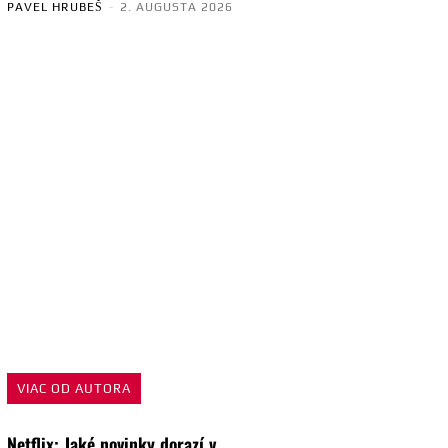
PAVEL HRUBEŠ
-
2. AUGUSTA 2026
VIAC OD AUTORA
Netflix: Jaké novinky dorazí v