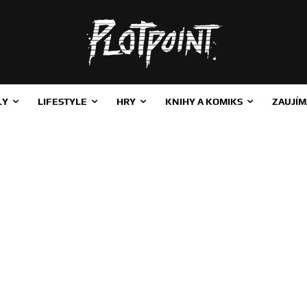
LY
LIFESTYLE
HRY
KNIHY A KOMIKS
ZAUJÍM