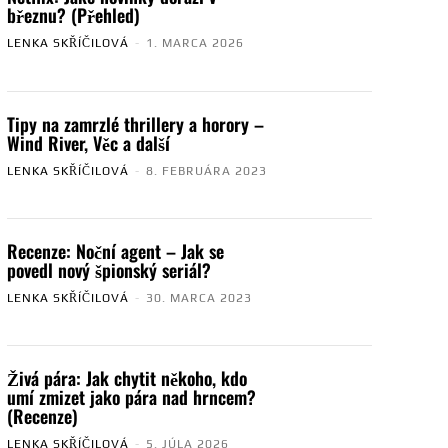
březnu? (Přehled)
LENKA SKŘÍČILOVÁ
-
1. MARCA 2026
Tipy na zamrzlé thrillery a horory –
Wind River, Věc a další
LENKA SKŘÍČILOVÁ
-
8. FEBRUÁRA 2023
Recenze: Noční agent – Jak se
povedl nový špionský seriál?
LENKA SKŘÍČILOVÁ
-
30. MARCA 2023
Živá pára: Jak chytit někoho, kdo
umí zmizet jako pára nad hrncem?
(Recenze)
LENKA SKŘÍČILOVÁ
-
5. JÚLA 2026