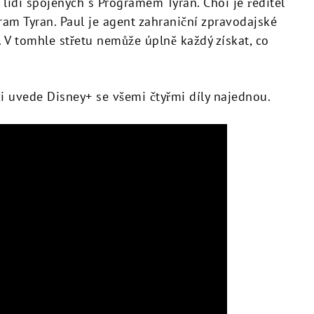
 lidí spojených s Programem Tyran. Choi je ředitel
ram Tyran. Paul je agent zahraniční zpravodajské
. V tomhle střetu nemůže úplně každý získat, co
zi uvede Disney+ se všemi čtyřmi díly najednou.