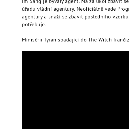
Im Sang je bývalý agent. Má za úkol zbavit se
úřadu vládní agentury. Neoficiálně vede Prog
agentury a snaží se zbavit posledního vzorku
potřebuje.
Minisérii Tyran spadající do The Witch frančí