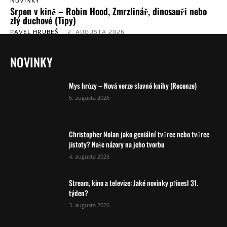
NOVINKY
Srpen v kině – Robin Hood, Zmrzlinář, dinosauři nebo
zlý duchové (Tipy)
PAVEL HRUBEŠ
-
2. AUGUSTA 2026
NOVINKY
Mys hrůzy – Nová verze slavné knihy (Recenze)
5. augusta 2026
Christopher Nolan jako geniální tvůrce nebo tvůrce
jistoty? Naše názory na jeho tvorbu
4. augusta 2026
Stream, kino a televize: Jaké novinky přinesl 31.
týden?
3. augusta 2026