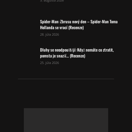
5. augusta 2026
Spider-Man: Zbrusu nový den – Spider-Man Toma
Hollanda se vrací (Recenze)
28. júla 2026
Dluhy se neodpouštějí: Když nemáte co ztratit,
pomsta je snazší… (Recenze)
25. júla 2026