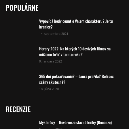
POPULÁRNE
Vypovídá body count o Vašem charakteru? Je tu
hranice?
14. septembra 2021
Horory 2022: Na ktorých 10 desivých filmov sa
môžeme tešiť v tomto roku?
9. januára 2022
365 dní pokračovanie? – Laura prežila? Boli sex
scény skutočné?
18. júna 2020
RECENZIE
Mys hrůzy – Nová verze slavné knihy (Recenze)