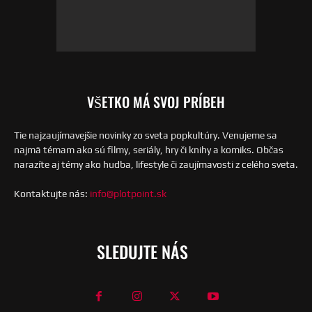
VŠETKO MÁ SVOJ PRÍBEH
Tie najzaujímavejšie novinky zo sveta popkultúry. Venujeme sa
najmä témam ako sú filmy, seriály, hry či knihy a komiks. Občas
narazíte aj témy ako hudba, lifestyle či zaujímavosti z celého sveta.
Kontaktujte nás:
info@plotpoint.sk
SLEDUJTE NÁS