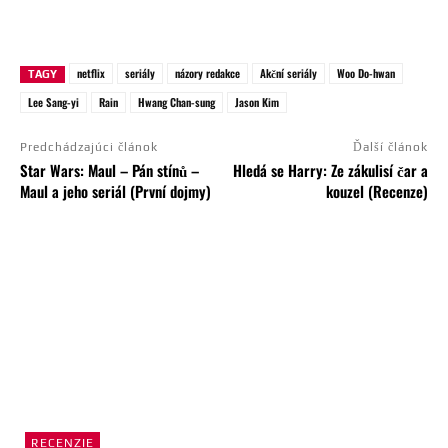
netflix
seriály
názory redakce
Akční seriály
Woo Do-hwan
TAGY
Lee Sang-yi
Rain
Hwang Chan-sung
Jason Kim
Predchádzajúci článok
Ďalší článok
Star Wars: Maul – Pán stínů –
Hledá se Harry: Ze zákulisí čar a
Maul a jeho seriál (První dojmy)
kouzel (Recenze)
RECENZIE