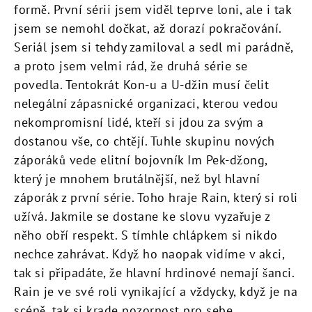
formě. První sérii jsem viděl teprve loni, ale i tak
jsem se nemohl dočkat, až dorazí pokračování.
Seriál jsem si tehdy zamiloval a sedl mi parádně,
a proto jsem velmi rád, že druhá série se
povedla. Tentokrát Kon-u a U-džin musí čelit
nelegální zápasnické organizaci, kterou vedou
nekompromisní lidé, kteří si jdou za svým a
dostanou vše, co chtějí. Tuhle skupinu nových
záporáků vede elitní bojovník Im Pek-džong,
který je mnohem brutálnější, než byl hlavní
záporák z první série. Toho hraje Rain, který si roli
užívá. Jakmile se dostane ke slovu vyzařuje z
něho obří respekt. S tímhle chlápkem si nikdo
nechce zahrávat. Když ho naopak vidíme v akci,
tak si připadáte, že hlavní hrdinové nemají šanci.
Rain je ve své roli vynikající a vždycky, když je na
scéně, tak si krade pozornost pro sebe.