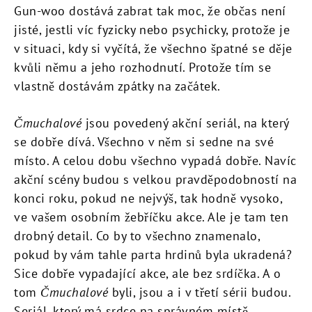
Gun-woo dostává zabrat tak moc, že občas není
jisté, jestli víc fyzicky nebo psychicky, protože je
v situaci, kdy si vyčítá, že všechno špatné se děje
kvůli němu a jeho rozhodnutí. Protože tím se
vlastně dostávám zpátky na začátek.
Čmuchalové
jsou povedený akční seriál, na který
se dobře dívá. Všechno v něm si sedne na své
místo. A celou dobu všechno vypadá dobře. Navíc
akční scény budou s velkou pravděpodobností na
konci roku, pokud ne nejvýš, tak hodně vysoko,
ve vašem osobním žebříčku akce. Ale je tam ten
drobný detail. Co by to všechno znamenalo,
pokud by vám tahle parta hrdinů byla ukradená?
Sice dobře vypadající akce, ale bez srdíčka. A o
tom
Čmuchalové
byli, jsou a i v třetí sérii budou.
Seriál, který má srdce na správném místě.