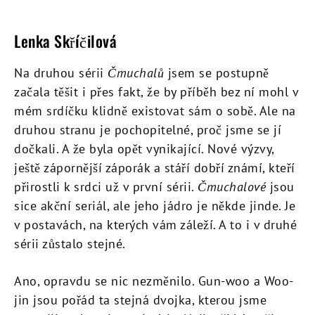
Lenka Skříčilová
Na druhou sérii
Čmuchalů
jsem se postupně
začala těšit i přes fakt, že by příběh bez ní mohl v
mém srdíčku klidně existovat sám o sobě. Ale na
druhou stranu je pochopitelné, proč jsme se jí
dočkali. A že byla opět vynikající. Nové výzvy,
ještě zápornější záporák a stáří dobří známí, kteří
přirostli k srdci už v první sérii.
Čmuchalové
jsou
sice akční seriál, ale jeho jádro je někde jinde. Je
v postavách, na kterých vám záleží. A to i v druhé
sérii zůstalo stejné.
Ano, opravdu se nic nezměnilo. Gun-woo a Woo-
jin jsou pořád ta stejná dvojka, kterou jsme