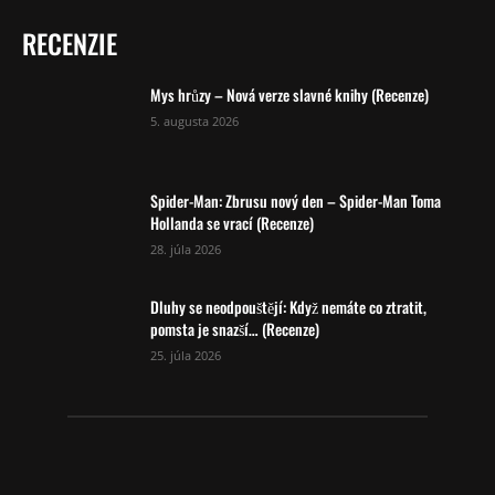
RECENZIE
Mys hrůzy – Nová verze slavné knihy (Recenze)
5. augusta 2026
Spider-Man: Zbrusu nový den – Spider-Man Toma
Hollanda se vrací (Recenze)
28. júla 2026
Dluhy se neodpouštějí: Když nemáte co ztratit,
pomsta je snazší… (Recenze)
25. júla 2026