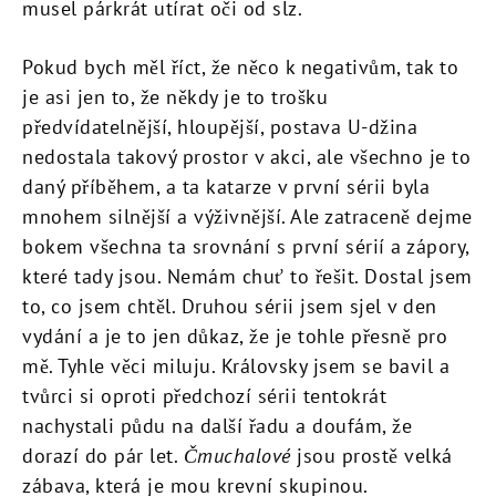
musel párkrát utírat oči od slz.
Pokud bych měl říct, že něco k negativům, tak to
je asi jen to, že někdy je to trošku
předvídatelnější, hloupější, postava U-džina
nedostala takový prostor v akci, ale všechno je to
daný příběhem, a ta katarze v první sérii byla
mnohem silnější a výživnější. Ale zatraceně dejme
bokem všechna ta srovnání s první sérií a zápory,
které tady jsou. Nemám chuť to řešit. Dostal jsem
to, co jsem chtěl. Druhou sérii jsem sjel v den
vydání a je to jen důkaz, že je tohle přesně pro
mě. Tyhle věci miluju. Královsky jsem se bavil a
tvůrci si oproti předchozí sérii tentokrát
nachystali půdu na další řadu a doufám, že
dorazí do pár let.
Čmuchalové
jsou prostě velká
zábava, která je mou krevní skupinou.