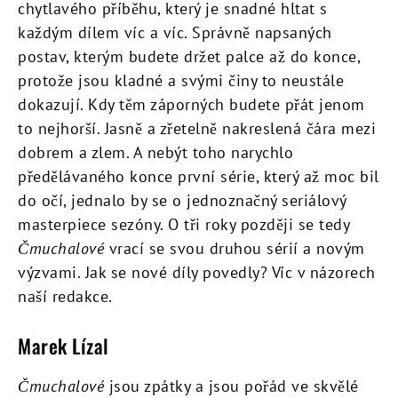
chytlavého příběhu, který je snadné hltat s
každým dílem víc a víc. Správně napsaných
postav, kterým budete držet palce až do konce,
protože jsou kladné a svými činy to neustále
dokazují. Kdy těm záporných budete přát jenom
to nejhorší. Jasně a zřetelně nakreslená čára mezi
dobrem a zlem. A nebýt toho narychlo
předělávaného konce první série, který až moc bil
do očí, jednalo by se o jednoznačný seriálový
masterpiece sezóny. O tři roky později se tedy
Čmuchalové
vrací se svou druhou sérií a novým
výzvami. Jak se nové díly povedly? Víc v názorech
naší redakce.
Marek Lízal
Čmuchalové
jsou zpátky a jsou pořád ve skvělé