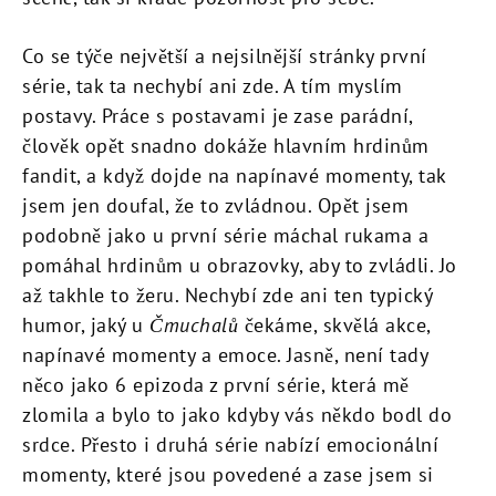
Co se týče největší a nejsilnější stránky první
série, tak ta nechybí ani zde. A tím myslím
postavy. Práce s postavami je zase parádní,
člověk opět snadno dokáže hlavním hrdinům
fandit, a když dojde na napínavé momenty, tak
jsem jen doufal, že to zvládnou. Opět jsem
podobně jako u první série máchal rukama a
pomáhal hrdinům u obrazovky, aby to zvládli. Jo
až takhle to žeru. Nechybí zde ani ten typický
humor, jaký u
Čmuchalů
čekáme, skvělá akce,
napínavé momenty a emoce. Jasně, není tady
něco jako 6 epizoda z první série, která mě
zlomila a bylo to jako kdyby vás někdo bodl do
srdce. Přesto i druhá série nabízí emocionální
momenty, které jsou povedené a zase jsem si