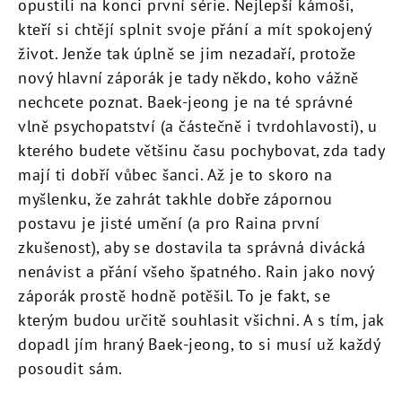
opustili na konci první série. Nejlepší kámoši,
kteří si chtějí splnit svoje přání a mít spokojený
život. Jenže tak úplně se jim nezadaří, protože
nový hlavní záporák je tady někdo, koho vážně
nechcete poznat. Baek-jeong je na té správné
vlně psychopatství (a částečně i tvrdohlavosti), u
kterého budete většinu času pochybovat, zda tady
mají ti dobří vůbec šanci. Až je to skoro na
myšlenku, že zahrát takhle dobře zápornou
postavu je jisté umění (a pro Raina první
zkušenost), aby se dostavila ta správná divácká
nenávist a přání všeho špatného. Rain jako nový
záporák prostě hodně potěšil. To je fakt, se
kterým budou určitě souhlasit všichni. A s tím, jak
dopadl jím hraný Baek-jeong, to si musí už každý
posoudit sám.