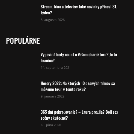
Stream, kino a televize: Jaké novinky přinesl 31.
týden?
3. augusta 2026
POPULÁRNE
Vypovídá body count o Vašem charakteru? Je tu
hranice?
14. septembra 2021
Horory 2022: Na ktorých 10 desivých filmov sa
môžeme tešiť v tomto roku?
9. januára 2022
365 dní pokračovanie? – Laura prežila? Boli sex
scény skutočné?
18. júna 2020