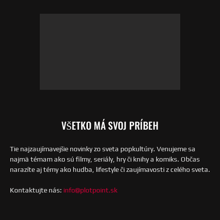
VŠETKO MÁ SVOJ PRÍBEH
Tie najzaujímavejšie novinky zo sveta popkultúry. Venujeme sa
najmä témam ako sú filmy, seriály, hry či knihy a komiks. Občas
narazíte aj témy ako hudba, lifestyle či zaujímavosti z celého sveta.
Kontaktujte nás:
info@plotpoint.sk