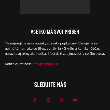
VŠETKO MÁ SVOJ PRÍBEH
Tie najzaujímavejšie novinky zo sveta popkultúry. Venujeme sa
najmä témam ako sú filmy, seriály, hry či knihy a komiks. Občas
narazíte aj témy ako hudba, lifestyle či zaujímavosti z celého sveta.
Kontaktujte nás:
info@plotpoint.sk
SLEDUJTE NÁS