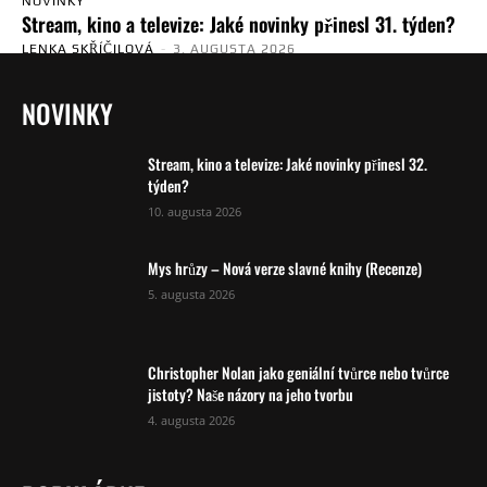
NOVINKY
Stream, kino a televize: Jaké novinky přinesl 31. týden?
LENKA SKŘÍČILOVÁ
-
3. AUGUSTA 2026
NOVINKY
Stream, kino a televize: Jaké novinky přinesl 32.
týden?
10. augusta 2026
Mys hrůzy – Nová verze slavné knihy (Recenze)
5. augusta 2026
Christopher Nolan jako geniální tvůrce nebo tvůrce
jistoty? Naše názory na jeho tvorbu
4. augusta 2026