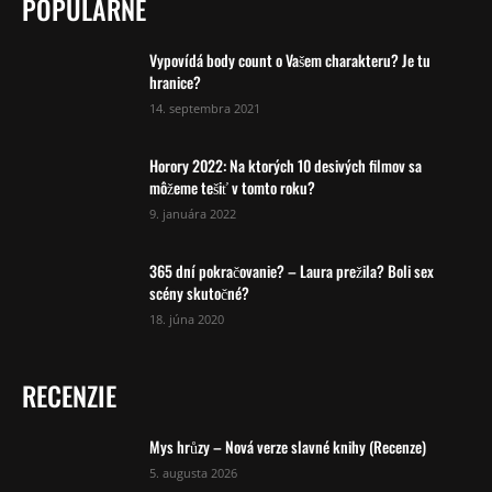
POPULÁRNE
Vypovídá body count o Vašem charakteru? Je tu
hranice?
14. septembra 2021
Horory 2022: Na ktorých 10 desivých filmov sa
môžeme tešiť v tomto roku?
9. januára 2022
365 dní pokračovanie? – Laura prežila? Boli sex
scény skutočné?
18. júna 2020
RECENZIE
Mys hrůzy – Nová verze slavné knihy (Recenze)
5. augusta 2026