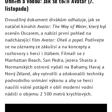
Ohněm a vodou: Jak se točil Avatar (7.
listopadu)
Dvoudílný dokument divákům odhaluje, jak se
natáčel kinohit
Avatar: The Way of Water
, který byl
oceněn Oscarem, a nabízí první pohled na
nadcházející film
Avatar: Oheň a popel
. Podívejte
se na záznamy ze zákulisí a na koncepty a
rozhovory s herci i štábem. Filmaři se z
Manhattan Beach, San Pedra, jezera Shasta a
Normanských ostrovů vydali na Bahamy, Havaj a
Nový Zéland, aby vytvořili a zdokonalili techniky
podvodního snímání výkonu a aby se herci
naučili volně potápět v obří moderní vodní
nádrži o objemu 2 500 metrů krychlových.