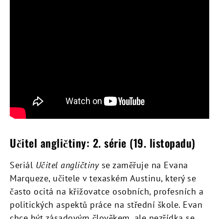
Učitel angličtiny: 2. série (19. listopadu)
Seriál
Učitel angličtiny
se zaměřuje na Evana
Marqueze, učitele v texaském Austinu, který se
často ocitá na křižovatce osobních, profesních a
politických aspektů práce na střední škole. Evan
chce být zásadovým člověkem, ale nezřídka se