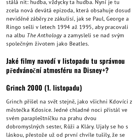
stálá nit: hudba, vždycky ta hudba. Nyní je tu
zcela nová devátá epizoda, která obsahuje dosud
neviděné záběry ze zákulisí, jak se Paul, George a
Ringo sešli v letech 1994 až 1995, aby pracovali
na albu
The Anthology
a zamysleli se nad svým
společným životem jako Beatles.
Jaké filmy navodí v listopadu tu správnou
předvánoční atmosféru na Disney+?
Grinch 2000 (1. listopadu)
Grinch přišel na svět stejně, jako všichni Kdovíci z
městečka Kdosice. Jedné chladné noci přistál ve
svém parapleštníčku na prahu dvou
dobromyslných sester, Růži a Kláry. Ujaly se ho s
láskou, přestože už od první chvíle tušily, že se