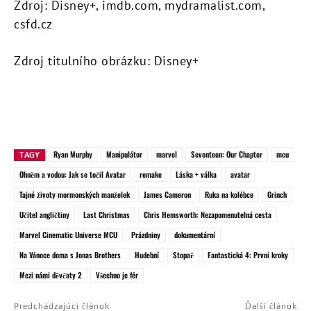
Zdroj: Disney+, imdb.com, mydramalist.com,
csfd.cz
Zdroj titulního obrázku: Disney+
Ryan Murphy
Manipulátor
marvel
Seventeen: Our Chapter
mcu
TAGY
Ohněm a vodou: Jak se točil Avatar
remake
Láska + válka
avatar
Tajné životy mormonských manželek
James Cameron
Ruka na kolébce
Grinch
Učitel angličtiny
Last Christmas
Chris Hemsworth: Nezapomenutelná cesta
Marvel Cinematic Universe MCU
Prázdniny
dokumentární
Na Vánoce doma s Jonas Brothers
Hudební
Stopař
Fantastická 4: První kroky
Mezi námi děvčaty 2
Všechno je fér
Predchádzajúci článok
Ďalší článok