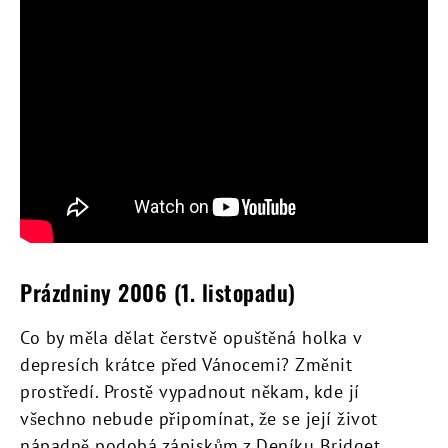
Prázdniny 2006 (1. listopadu)
Co by měla dělat čerstvě opuštěná holka v
depresích krátce před Vánocemi? Změnit
prostředí. Prostě vypadnout někam, kde jí
všechno nebude připomínat, že se její život
nápadně podobá zápiskům z Deníku Bridget