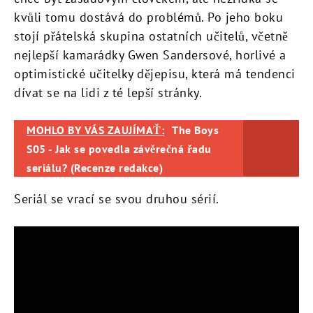
kvůli tomu dostává do problémů. Po jeho boku
stojí přátelská skupina ostatních učitelů, včetně
nejlepší kamarádky Gwen Sandersové, horlivé a
optimistické učitelky dějepisu, která má tendenci
dívat se na lidi z té lepší stránky.
MOHLO BY VÁS ZAUJÍMAŤ:
The Boys
S05 - Jak se povedla závěrečná řadu
seriálu? (Recenze redakce)
Seriál se vrací se svou druhou sérií.