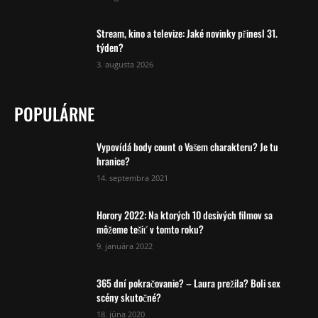
Stream, kino a televize: Jaké novinky přinesl 31.
týden?
3. augusta 2026
POPULÁRNE
Vypovídá body count o Vašem charakteru? Je tu
hranice?
14. septembra 2021
Horory 2022: Na ktorých 10 desivých filmov sa
môžeme tešiť v tomto roku?
9. januára 2022
365 dní pokračovanie? – Laura prežila? Boli sex
scény skutočné?
18. júna 2020