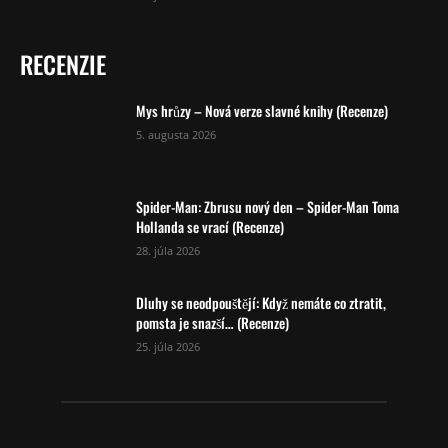
RECENZIE
Mys hrůzy – Nová verze slavné knihy (Recenze)
5. augusta 2026
Spider-Man: Zbrusu nový den – Spider-Man Toma
Hollanda se vrací (Recenze)
28. júla 2026
Dluhy se neodpouštějí: Když nemáte co ztratit,
pomsta je snazší… (Recenze)
25. júla 2026