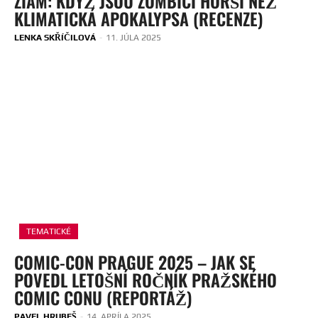
ZIAM: KDYŽ JSOU ZOMBÍCI HORŠÍ NEŽ
KLIMATICKÁ APOKALYPSA (RECENZE)
LENKA SKŘÍČILOVÁ
-
11. JÚLA 2025
TEMATICKÉ
COMIC-CON PRAGUE 2025 – JAK SE
POVEDL LETOŠNÍ ROČNÍK PRAŽSKÉHO
COMIC CONU (REPORTÁŽ)
PAVEL HRUBEŠ
-
14. APRÍLA 2025