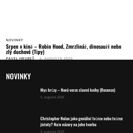
NOVINKY
Srpen v kině – Robin Hood, Zmrzlinář, dinosauři nebo
zlý duchové (Tipy)
PAVEL HRUBEŠ
-
2. AUGUSTA 2026
NOVINKY
Mys hrůzy – Nová verze slavné knihy (Recenze)
5. augusta 2026
Christopher Nolan jako geniální tvůrce nebo tvůrce
jistoty? Naše názory na jeho tvorbu
4. augusta 2026