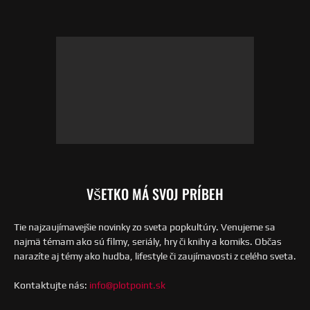
VŠETKO MÁ SVOJ PRÍBEH
Tie najzaujímavejšie novinky zo sveta popkultúry. Venujeme sa
najmä témam ako sú filmy, seriály, hry či knihy a komiks. Občas
narazíte aj témy ako hudba, lifestyle či zaujímavosti z celého sveta.
Kontaktujte nás:
info@plotpoint.sk