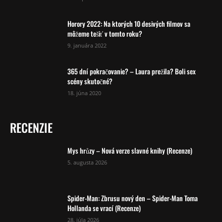
Horory 2022: Na ktorých 10 desivých filmov sa
môžeme tešiť v tomto roku?
9. januára 2022
365 dní pokračovanie? – Laura prežila? Boli sex
scény skutočné?
18. júna 2020
RECENZIE
Mys hrůzy – Nová verze slavné knihy (Recenze)
5. augusta 2026
Spider-Man: Zbrusu nový den – Spider-Man Toma
Hollanda se vrací (Recenze)
28. júla 2026