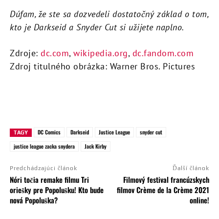
Dúfam, že ste sa dozvedeli dostatočný základ o tom,
kto je Darkseid a Snyder Cut si užijete naplno.
Zdroje:
dc.com
,
wikipedia.org
,
dc.fandom.com
Zdroj titulného obrázka: Warner Bros. Pictures
DC Comics
Darkseid
Justice League
snyder cut
TAGY
justice league zacka snydera
Jack Kirby
Predchádzajúci článok
Ďalší článok
Nóri točia remake filmu Tri
Filmový festival francúzskych
oriešky pre Popolušku! Kto bude
filmov Crème de la Crème 2021
nová Popoluška?
online!