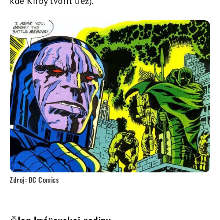
kde Kirby tvoril tiež).
Zdroj: DC Comics