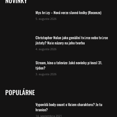
NOVINKY
Mys hrůzy – Nová verze slavné knihy (Recenze)
5. augusta 2026
Christopher Nolan jako geniální tvůrce nebo tvůrce
jistoty? Naše názory na jeho tvorbu
4. augusta 2026
Stream, kino a televize: Jaké novinky přinesl 31.
týden?
3. augusta 2026
POPULÁRNE
Vypovídá body count o Vašem charakteru? Je tu
hranice?
14. septembra 2021