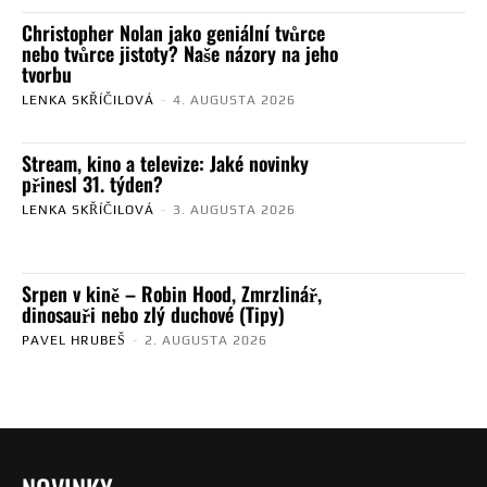
Christopher Nolan jako geniální tvůrce
nebo tvůrce jistoty? Naše názory na jeho
tvorbu
LENKA SKŘÍČILOVÁ
-
4. AUGUSTA 2026
Stream, kino a televize: Jaké novinky
přinesl 31. týden?
LENKA SKŘÍČILOVÁ
-
3. AUGUSTA 2026
Srpen v kině – Robin Hood, Zmrzlinář,
dinosauři nebo zlý duchové (Tipy)
PAVEL HRUBEŠ
-
2. AUGUSTA 2026