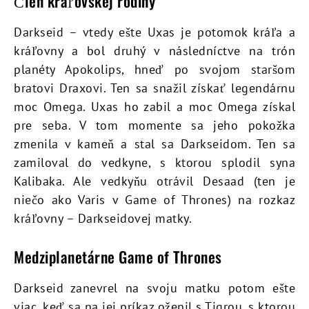
Člen kráľovskej rodiny
Darkseid – vtedy ešte Uxas je potomok kráľa a
kráľovny a bol druhý v následníctve na trón
planéty Apokolips, hneď po svojom staršom
bratovi Draxovi. Ten sa snažil získať legendárnu
moc Omega. Uxas ho zabil a moc Omega získal
pre seba. V tom momente sa jeho pokožka
zmenila v kameň a stal sa Darkseidom. Ten sa
zamiloval do vedkyne, s ktorou splodil syna
Kalibaka. Ale vedkyňu otrávil Desaad (ten je
niečo ako Varis v Game of Thrones) na rozkaz
kráľovny – Darkseidovej matky.
Medziplanetárne Game of Thrones
Darkseid zanevrel na svoju matku potom ešte
viac, keď sa na jej príkaz oženil s Tigrou, s ktorou