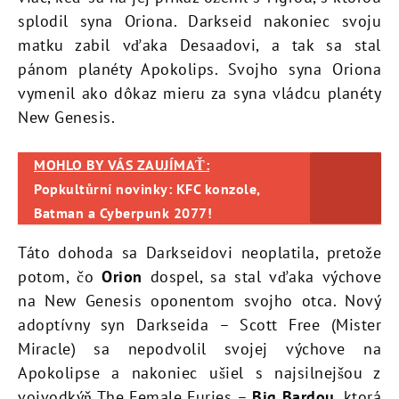
splodil syna Oriona. Darkseid nakoniec svoju
matku zabil vďaka Desaadovi, a tak sa stal
pánom planéty Apokolips. Svojho syna Oriona
vymenil ako dôkaz mieru za syna vládcu planéty
New Genesis.
MOHLO BY VÁS ZAUJÍMAŤ:
Popkultůrní novinky: KFC konzole,
Batman a Cyberpunk 2077!
Táto dohoda sa Darkseidovi neoplatila, pretože
potom, čo
Orion
dospel, sa stal vďaka výchove
na New Genesis oponentom svojho otca. Nový
adoptívny syn Darkseida – Scott Free (Mister
Miracle) sa nepodvolil svojej výchove na
Apokolipse a nakoniec ušiel s najsilnejšou z
vojvodkýň The Female Furies –
Big Bardou
, ktorá