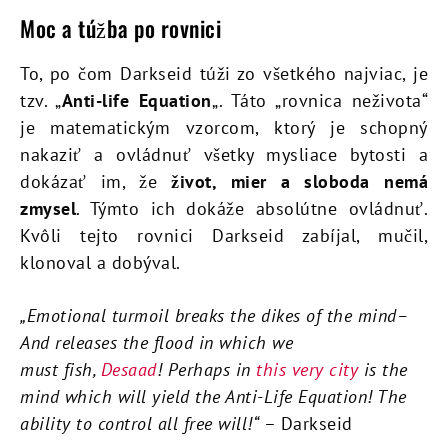
Moc a túžba po rovnici
To, po čom Darkseid túži zo všetkého najviac, je
tzv. „
Anti-life Equation
„. Táto „rovnica neživota“
je matematickým vzorcom, ktorý je schopný
nakaziť a ovládnuť všetky mysliace bytosti a
dokázať im, že
život, mier a sloboda nemá
zmysel
. Týmto ich dokáže absolútne ovládnuť.
Kvôli tejto rovnici Darkseid zabíjal, mučil,
klonoval a dobýval.
„Emotional turmoil breaks the dikes of the mind–
And releases the flood in which we
must fish,
Desaad
! Perhaps in
this very city
is the
mind which will yield the Anti-Life Equation! The
ability to control all free will!“
– Darkseid