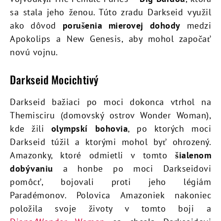
sa stala jeho ženou. Túto zradu Darkseid využil
ako dôvod
porušenia mierovej dohody
medzi
Apokolips a New Genesis, aby mohol započať
novú vojnu.
Darkseid Mocichtivý
Darkseid bažiaci po moci dokonca vtrhol na
Themisciru (domovský ostrov Wonder Woman),
kde žili
olympskí bohovia
, po ktorých moci
Darkseid túžil a ktorými mohol byť ohrozený.
Amazonky, ktoré odmietli v tomto
šialenom
dobývaniu
a honbe po moci Darkseidovi
pomôcť, bojovali proti jeho légiám
Paradémonov. Polovica Amazoniek nakoniec
položila svoje životy v tomto boji a