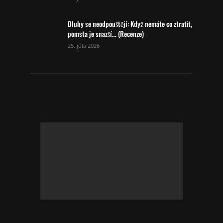
Dluhy se neodpouštějí: Když nemáte co ztratit,
pomsta je snazší… (Recenze)
25. júla 2026