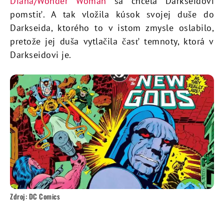
Diana/Wonder Woman
sa chcela Darkseidovi
pomstiť. A tak vložila kúsok svojej duše do
Darkseida, ktorého to v istom zmysle oslabilo,
pretože jej duša vytlačila časť temnoty, ktorá v
Darkseidovi je.
Zdroj: DC Comics