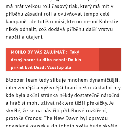
má hrát velkou roli časový tlak, který má mít v
příběhu zásadní roli a ovlivňovat tempo celé
kampaně. Jde totiž o misi, kterou nesmí Kolektiv
nikdy odhalit, což dodává příběhu další vrstvu
napětí a utajení.
MOHLO BY VÁS ZAUJÍMAŤ:
Taký
drsný horor tu dlho nebol: Do kín
prišiel Evil Dead: Vzostup zla
Bloober Team tedy slibuje mnohem dynamičtější,
intenzivnější a výživnější hraní než u základní hry,
kde byla akční stránka někdy dostatečně náročná
a hráč si mohl užívat některé těžší překážky. Je
skvělé, že se na nás řítí příběhové rozšíření,
protože Cronos: The New Dawn byl opravdu
povedený kousek a do tohoto světa bude skvělé