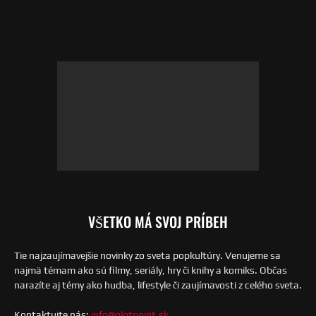
VŠETKO MÁ SVOJ PRÍBEH
Tie najzaujímavejšie novinky zo sveta popkultúry. Venujeme sa
najmä témam ako sú filmy, seriály, hry či knihy a komiks. Občas
narazíte aj témy ako hudba, lifestyle či zaujímavosti z celého sveta.
Kontaktujte nás:
info@plotpoint.sk