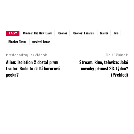
Cronos: The New Dawn
Cronos
Cronos: Lazarus
trailer
hra
TAGY
Bloober Team
survival horor
Predchádzajúci článok
Ďalší článok
Alien: Isolation 2 dostal první
Stream, kino, televize: Jaké
trailer. Bude to další hororová
novinky přinesl 23. týden?
pecka?
(Přehled)