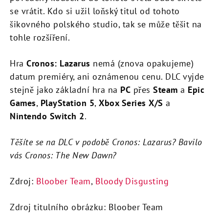
se vrátit. Kdo si užil loňský titul od tohoto
šikovného polského studio, tak se může těšit na
tohle rozšíření.
Hra
Cronos: Lazarus
nemá (znova opakujeme)
datum premiéry, ani oznámenou cenu. DLC vyjde
stejně jako základní hra na
PC
přes
Steam
a
Epic
Games
,
PlayStation 5
,
Xbox Series
X/S
a
Nintendo Switch 2
.
Těšíte se na DLC v podobě Cronos: Lazarus? Bavilo
vás Cronos: The New Dawn?
Zdroj:
Bloober Team
,
Bloody Disgusting
Zdroj titulního obrázku: Bloober Team