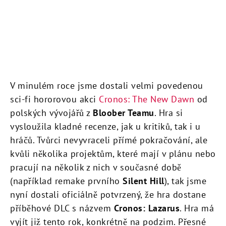
V minulém roce jsme dostali velmi povedenou
sci-fi hororovou akci
Cronos: The New Dawn
od
polských vývojářů z
Bloober Teamu
. Hra si
vysloužila kladné recenze, jak u kritiků, tak i u
hráčů. Tvůrci nevyvraceli přímé pokračování, ale
kvůli několika projektům, které mají v plánu nebo
pracují na několik z nich v současné době
(například remake prvního
Silent Hill
), tak jsme
nyní dostali oficiálně potvrzený, že hra dostane
příběhové DLC s názvem
Cronos: Lazarus
. Hra má
vyjít již tento rok, konkrétně na podzim. Přesné