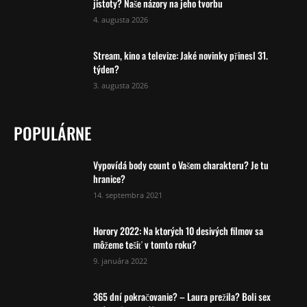
jistoty? Naše názory na jeho tvorbu
4. augusta 2026
Stream, kino a televize: Jaké novinky přinesl 31.
týden?
3. augusta 2026
POPULÁRNE
Vypovídá body count o Vašem charakteru? Je tu
hranice?
14. septembra 2021
Horory 2022: Na ktorých 10 desivých filmov sa
môžeme tešiť v tomto roku?
9. januára 2022
365 dní pokračovanie? – Laura prežila? Boli sex