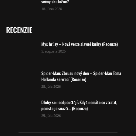
scény skutočné?
18. júna 2020
RECENZIE
Mys hrůzy – Nová verze slavné knihy (Recenze)
5. augusta 2026
Spider-Man: Zbrusu nový den – Spider-Man Toma
Hollanda se vrací (Recenze)
28. júla 2026
Dluhy se neodpouštějí: Když nemáte co ztratit,
pomsta je snazší… (Recenze)
25. júla 2026