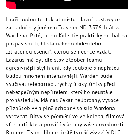
Hráči budou tentokrát místo hlavní postavy ze
základní hry jménem Traveler ND-3576, hrát za
Wardena. Poté, co ho Kolektiv prakticky nechal na
pospas smrti, hledá někoho důležitého –
„ztracenou esenci“, kterou se nechce vzdát.
Lazarus má být dle slov Bloober Teamu
agresivnější styl hraní, kdy souboje s nepřáteli
budou mnohem intenzivnější. Warden bude
využívat teleportaci, rychlý útoky, úniky před
nebezpečným nepřítelem, který ho neustále
pronásleduje. Má nás čekat neúprosný, vysoce
přizpůsobivý a plně schopný se síle Wardena
vyrovnat. Bitvy se přemění ve velkolepá, filmová
střetnutí, která prověří všechny vaše dovednosti.
Bloober Team slibuje „ještě tvrdší výzvy“. V DLC