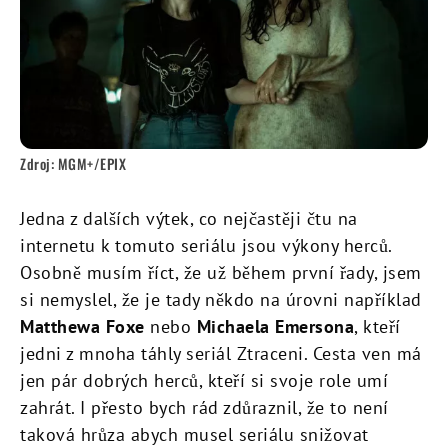
Zdroj: MGM+/EPIX
Jedna z dalších výtek, co nejčastěji čtu na
internetu k tomuto seriálu jsou výkony herců.
Osobně musím říct, že už během první řady, jsem
si nemyslel, že je tady někdo na úrovni například
Matthewa Foxe
nebo
Michaela Emersona
, kteří
jedni z mnoha táhly seriál Ztraceni. Cesta ven má
jen pár dobrých herců, kteří si svoje role umí
zahrát. I přesto bych rád zdůraznil, že to není
taková hrůza abych musel seriálu snižovat