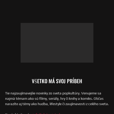
VŠETKO MÁ SVOJ PRÍBEH
Tie najzaujímavejšie novinky zo sveta popkultúry. Venujeme sa
najmä témam ako sú filmy, seriály, hry či knihy a komiks. Občas
narazíte aj témy ako hudba, lifestyle či zaujímavosti z celého sveta.