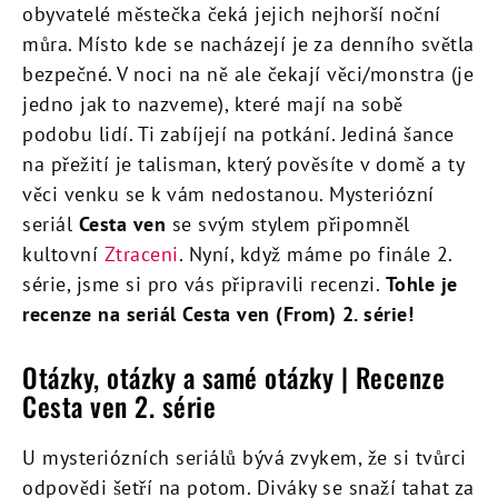
obyvatelé městečka čeká jejich nejhorší noční
můra. Místo kde se nacházejí je za denního světla
bezpečné. V noci na ně ale čekají věci/monstra (je
jedno jak to nazveme), které mají na sobě
podobu lidí. Ti zabíjejí na potkání. Jediná šance
na přežití je talisman, který pověsíte v domě a ty
věci venku se k vám nedostanou. Mysteriózní
seriál
Cesta ven
se svým stylem připomněl
kultovní
Ztraceni
. Nyní, když máme po finále 2.
série, jsme si pro vás připravili recenzi.
Tohle je
recenze na seriál Cesta ven (From) 2. série!
Otázky, otázky a samé otázky | Recenze
Cesta ven 2. série
U mysteriózních seriálů bývá zvykem, že si tvůrci
odpovědi šetří na potom. Diváky se snaží tahat za