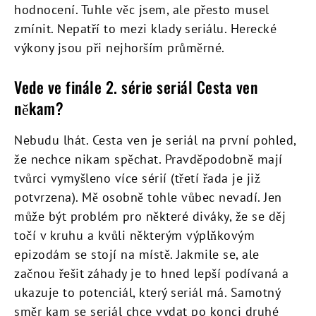
hodnocení. Tuhle věc jsem, ale přesto musel
zmínit. Nepatří to mezi klady seriálu. Herecké
výkony jsou při nejhorším průměrné.
Vede ve finále 2. série seriál Cesta ven
někam?
Nebudu lhát. Cesta ven je seriál na první pohled,
že nechce nikam spěchat. Pravděpodobně mají
tvůrci vymyšleno více sérií (třetí řada je již
potvrzena). Mě osobně tohle vůbec nevadí. Jen
může být problém pro některé diváky, že se děj
točí v kruhu a kvůli některým výplňkovým
epizodám se stojí na místě. Jakmile se, ale
začnou řešit záhady je to hned lepší podívaná a
ukazuje to potenciál, který seriál má. Samotný
směr kam se seriál chce vydat po konci druhé