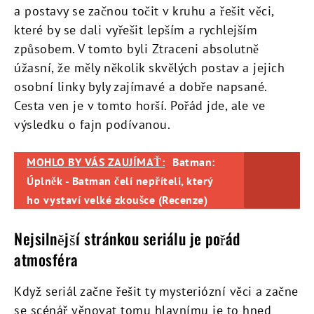
a postavy se začnou točit v kruhu a řešit věci,
které by se dali vyřešit lepším a rychlejším
způsobem. V tomto byli Ztraceni absolutně
úžasní, že měly několik skvělých postav a jejich
osobní linky byly zajímavé a dobře napsané.
Cesta ven je v tomto horší. Pořád jde, ale ve
výsledku o fajn podívanou.
MOHLO BY VÁS ZAUJÍMAŤ:
Batman:
Úplněk - Batman čelí nepříteli, který
ho vystaví velké zkoušce (Recenze)
Nejsilnější stránkou seriálu je pořád
atmosféra
Když seriál začne řešit ty mysteriózní věci a začne
se scénář věnovat tomu hlavnímu je to hned