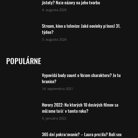
jistoty? Naše názory na jeho tvorbu
4. augusta 2026
Stream, kino a televize: Jaké novinky přinesl 31.
týden?
3. augusta 2026
POPULÁRNE
Vypovídá body count o Vašem charakteru? Je tu
hranice?
14. septembra 2021
Horory 2022: Na ktorých 10 desivých filmov sa
môžeme tešiť v tomto roku?
9. januára 2022
365 dní pokračovanie? – Laura prežila? Boli sex