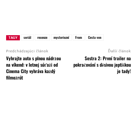
seriál
recenze
mysteriozní
From
Cesta ven
TAGY
Predchádzajúci článok
Ďalší článok
Vyhrajte auto s plnou nádržou
Sestra 2: První trailer na
na víkend: v letnej súťaži od
pokračování s děsivou jeptiškou
Cinema City vyhráva každý
je tady!
filmožrút