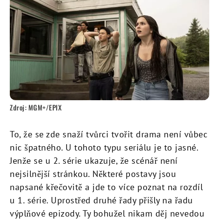
Zdroj: MGM+/EPIX
To, že se zde snaží tvůrci tvořit drama není vůbec
nic špatného. U tohoto typu seriálu je to jasné.
Jenže se u 2. série ukazuje, že scénář není
nejsilnější stránkou. Některé postavy jsou
napsané křečovitě a jde to více poznat na rozdíl
u 1. série. Uprostřed druhé řady přišly na řadu
výplňové epizody. Ty bohužel nikam děj nevedou