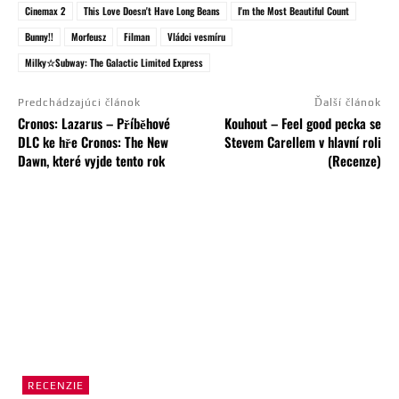
Cinemax 2
This Love Doesn't Have Long Beans
I'm the Most Beautiful Count
Bunny!!
Morfeusz
Filman
Vládci vesmíru
Milky☆Subway: The Galactic Limited Express
Predchádzajúci článok
Ďalší článok
Cronos: Lazarus – Příběhové
Kouhout – Feel good pecka se
DLC ke hře Cronos: The New
Stevem Carellem v hlavní roli
Dawn, které vyjde tento rok
(Recenze)
RECENZIE