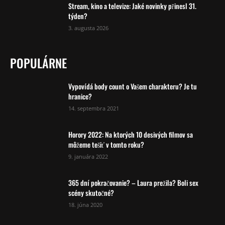
Stream, kino a televize: Jaké novinky přinesl 31.
týden?
3. augusta 2026
POPULÁRNE
Vypovídá body count o Vašem charakteru? Je tu
hranice?
14. septembra 2021
Horory 2022: Na ktorých 10 desivých filmov sa
môžeme tešiť v tomto roku?
9. januára 2022
365 dní pokračovanie? – Laura prežila? Boli sex
scény skutočné?
18. júna 2020