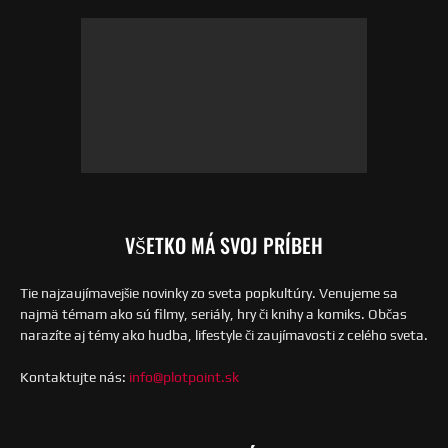
VŠETKO MÁ SVOJ PRÍBEH
Tie najzaujímavejšie novinky zo sveta popkultúry. Venujeme sa
najmä témam ako sú filmy, seriály, hry či knihy a komiks. Občas
narazíte aj témy ako hudba, lifestyle či zaujímavosti z celého sveta.
Kontaktujte nás:
info@plotpoint.sk