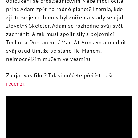
odloučení se prostřednictvím Meče moci ocitá
princ Adam zpět na rodné planetě Eternia, kde
zjistí, že jeho domov byl zničen a vlády se ujal
zlovolný Skeletor. Adam se rozhodne svůj svět
zachránit. A tak musí spojit síly s bojovnicí
Teelou a Duncanem / Man-At-Armsem a naplnit
svůj osud tím, že se stane He-Manem,
nejmocnějším mužem ve vesmíru.
Zaujal vás film? Tak si můžete přečíst naší
recenzi
.