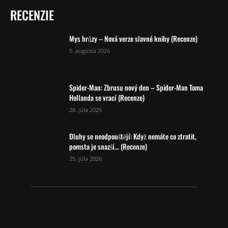
RECENZIE
Mys hrůzy – Nová verze slavné knihy (Recenze)
5. augusta 2026
Spider-Man: Zbrusu nový den – Spider-Man Toma
Hollanda se vrací (Recenze)
28. júla 2026
Dluhy se neodpouštějí: Když nemáte co ztratit,
pomsta je snazší… (Recenze)
25. júla 2026