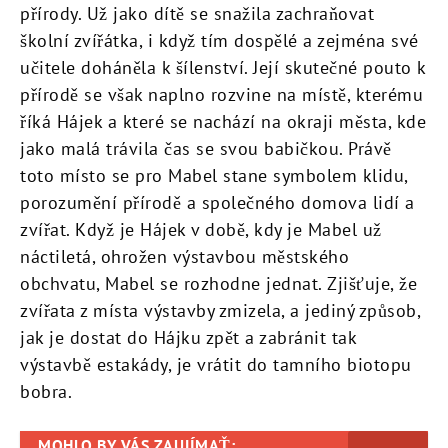
přírody. Už jako dítě se snažila zachraňovat
školní zvířátka, i když tím dospělé a zejména své
učitele doháněla k šílenství. Její skutečné pouto k
přírodě se však naplno rozvine na místě, kterému
říká Hájek a které se nachází na okraji města, kde
jako malá trávila čas se svou babičkou. Právě
toto místo se pro Mabel stane symbolem klidu,
porozumění přírodě a společného domova lidí a
zvířat. Když je Hájek v době, kdy je Mabel už
náctiletá, ohrožen výstavbou městského
obchvatu, Mabel se rozhodne jednat. Zjišťuje, že
zvířata z místa výstavby zmizela, a jediný způsob,
jak je dostat do Hájku zpět a zabránit tak
výstavbě estakády, je vrátit do tamního biotopu
bobra.
MOHLO BY VÁS ZAUJÍMAŤ: