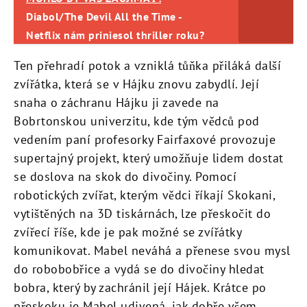
Diabol/The Devil All the Time -
Netflix nám priniesol thriller roku?
Ten přehradí potok a vzniklá tůňka přiláká další
zvířátka, která se v Hájku znovu zabydlí. Její
snaha o záchranu Hájku ji zavede na
Bobrtonskou univerzitu, kde tým vědců pod
vedením paní profesorky Fairfaxové provozuje
supertajný projekt, který umožňuje lidem dostat
se doslova na skok do divočiny. Pomocí
robotických zvířat, kterým vědci říkají Skokani,
vytištěných na 3D tiskárnách, lze přeskočit do
zvířecí říše, kde je pak možné se zvířátky
komunikovat. Mabel neváhá a přenese svou mysl
do robobobřice a vydá se do divočiny hledat
bobra, který by zachránil její Hájek. Krátce po
přeskoku je Mabel udivená, jak dobře všem