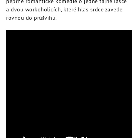
peprné romantické komedie o jedné tajné lásce
a dvou workoholicích, které hlas srdce zavede
rovnou do průšvihu.