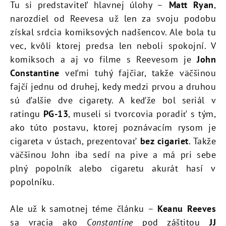
Tu si predstaviteľ hlavnej úlohy –
Matt Ryan
,
narozdiel od Reevesa už len za svoju podobu
získal srdcia komiksových nadšencov. Ale bola tu
vec, kvôli ktorej predsa len neboli spokojní. V
komiksoch a aj vo filme s Reevesom je
John
Constantine
veľmi tuhý fajčiar, takže väčšinou
fajčí jednu od druhej, kedy medzi prvou a druhou
sú ďalšie dve cigarety. A keďže bol seriál v
ratingu
PG-13
, museli si tvorcovia poradiť s tým,
ako túto postavu, ktorej poznávacím rysom je
cigareta v ústach, prezentovať
bez cigariet
. Takže
väčšinou John iba sedí na pive a má pri sebe
plný popolník alebo cigaretu akurát hasí v
popolníku.
Ale už k samotnej téme článku –
Keanu Reeves
sa vracia ako
Constantine
pod záštitou
JJ