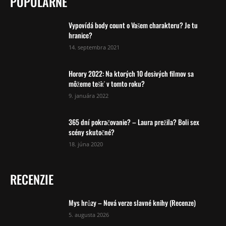
POPULÁRNE
Vypovídá body count o Vašem charakteru? Je tu
hranice?
14. septembra 2021
Horory 2022: Na ktorých 10 desivých filmov sa
môžeme tešiť v tomto roku?
9. januára 2022
365 dní pokračovanie? – Laura prežila? Boli sex
scény skutočné?
18. júna 2020
RECENZIE
Mys hrůzy – Nová verze slavné knihy (Recenze)
5. augusta 2026