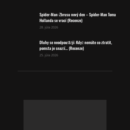
Spider-Man: Zbrusu nový den – Spider-Man Toma
Hollanda se vrací (Recenze)
28. júla 2026
Dluhy se neodpouštějí: Když nemáte co ztratit,
pomsta je snazší… (Recenze)
25. júla 2026