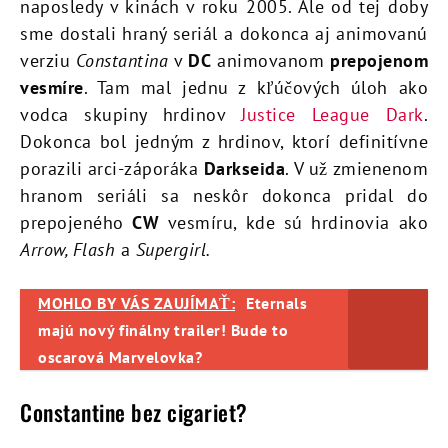
naposledy v kinách v roku 2005. Ale od tej doby
sme dostali hraný seriál a dokonca aj animovanú
verziu
Constantina
v
DC
animovanom
prepojenom
vesmíre
. Tam mal jednu z kľúčových úloh ako
vodca skupiny hrdinov
Justice League Dark
.
Dokonca bol jedným z hrdinov, ktorí definitívne
porazili arci-záporáka
Darkseida
. V už zmienenom
hranom seriáli sa neskôr dokonca pridal do
prepojeného
CW
vesmíru, kde sú hrdinovia ako
Arrow, Flash
a
Supergirl.
MOHLO BY VÁS ZAUJÍMAŤ:
Eternals
majú nový finálny trailer! Bude to
oscarová Marvelovka?
Constantine bez cigariet?