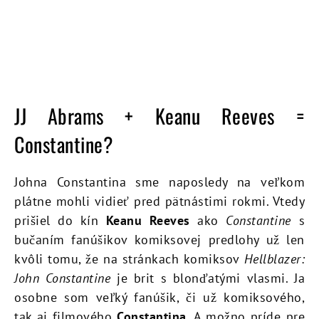
JJ Abrams + Keanu Reeves =
Constantine?
Johna Constantina sme naposledy na veľkom
plátne mohli vidieť pred pätnástimi rokmi. Vtedy
prišiel do kín
Keanu Reeves
ako
Constantine
s
bučaním fanúšikov komiksovej predlohy už len
kvôli tomu, že na stránkach komiksov
Hellblazer:
John Constantine
je brit s blonďatými vlasmi. Ja
osobne som veľký fanúšik, či už komiksového,
tak aj filmového
Constantina
. A možno príde pre