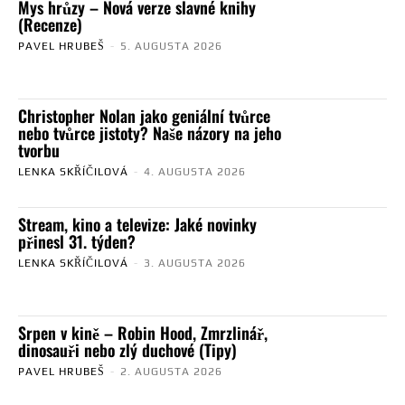
Mys hrůzy – Nová verze slavné knihy
(Recenze)
PAVEL HRUBEŠ
-
5. AUGUSTA 2026
Christopher Nolan jako geniální tvůrce
nebo tvůrce jistoty? Naše názory na jeho
tvorbu
LENKA SKŘÍČILOVÁ
-
4. AUGUSTA 2026
Stream, kino a televize: Jaké novinky
přinesl 31. týden?
LENKA SKŘÍČILOVÁ
-
3. AUGUSTA 2026
Srpen v kině – Robin Hood, Zmrzlinář,
dinosauři nebo zlý duchové (Tipy)
PAVEL HRUBEŠ
-
2. AUGUSTA 2026