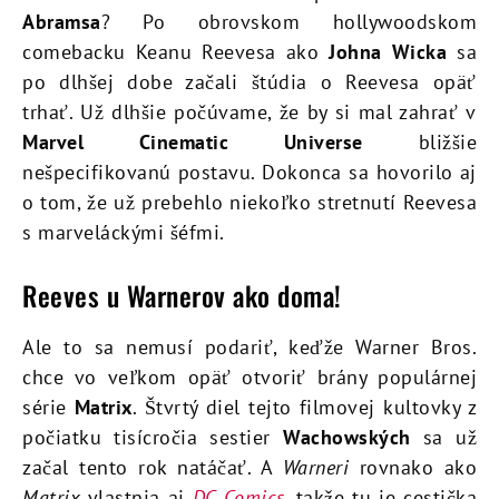
Abramsa
? Po obrovskom hollywoodskom
comebacku Keanu Reevesa ako
Johna Wicka
sa
po dlhšej dobe začali štúdia o Reevesa opäť
trhať. Už dlhšie počúvame, že by si mal zahrať v
Marvel Cinematic Universe
bližšie
nešpecifikovanú postavu. Dokonca sa hovorilo aj
o tom, že už prebehlo niekoľko stretnutí Reevesa
s marveláckými šéfmi.
Reeves u Warnerov ako doma!
Ale to sa nemusí podariť, keďže Warner Bros.
chce vo veľkom opäť otvoriť brány populárnej
série
Matrix
. Štvrtý diel tejto filmovej kultovky z
počiatku tisícročia sestier
Wachowských
sa už
začal tento rok natáčať. A
Warneri
rovnako ako
Matrix
vlastnia aj
DC Comics
, takže tu je cestička