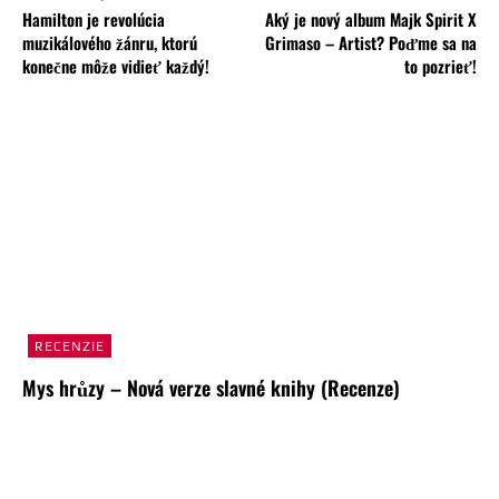
Hamilton je revolúcia
Aký je nový album Majk Spirit X
muzikálového žánru, ktorú
Grimaso – Artist? Poďme sa na
konečne môže vidieť každý!
to pozrieť!
RECENZIE
Mys hrůzy – Nová verze slavné knihy (Recenze)