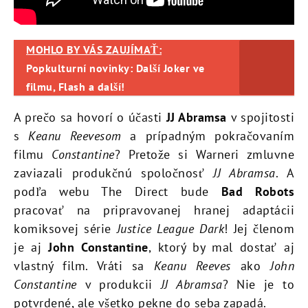
MOHLO BY VÁS ZAUJÍMAŤ:
Popkulturní novinky: Další Joker ve
filmu, Flash a další!
A prečo sa hovorí o účasti
JJ Abramsa
v spojitosti
s
Keanu Reevesom
a prípadným pokračovaním
filmu
Constantine
? Pretože si Warneri zmluvne
zaviazali produkčnú spoločnosť
JJ Abramsa
. A
podľa webu The Direct bude
Bad Robots
pracovať na pripravovanej hranej adaptácii
komiksovej série
Justice League Dark
! Jej členom
je aj
John Constantine
, ktorý by mal dostať aj
vlastný film. Vráti sa
Keanu Reeves
ako
John
Constantine
v produkcii
JJ Abramsa
? Nie je to
potvrdené, ale všetko pekne do seba zapadá.