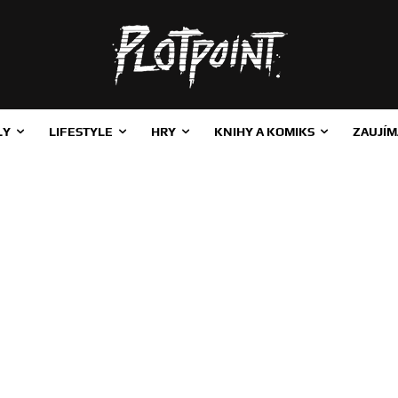
LY
LIFESTYLE
HRY
KNIHY A KOMIKS
ZAUJÍM