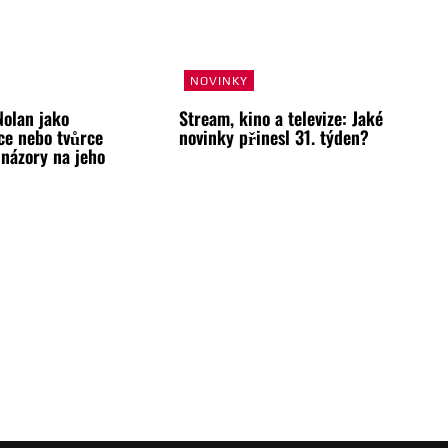
NOVINKY
Nolan jako
Stream, kino a televize: Jaké
ce nebo tvůrce
novinky přinesl 31. týden?
 názory na jeho