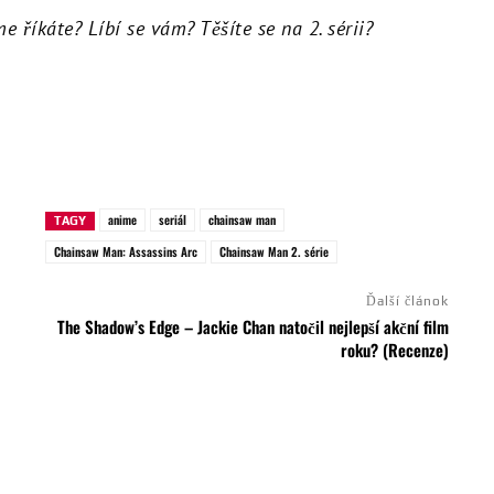
me říkáte? Líbí se vám? Těšíte se na 2. sérii?
anime
seriál
chainsaw man
TAGY
Chainsaw Man: Assassins Arc
Chainsaw Man 2. série
Ďalší článok
The Shadow’s Edge – Jackie Chan natočil nejlepší akční film
roku? (Recenze)