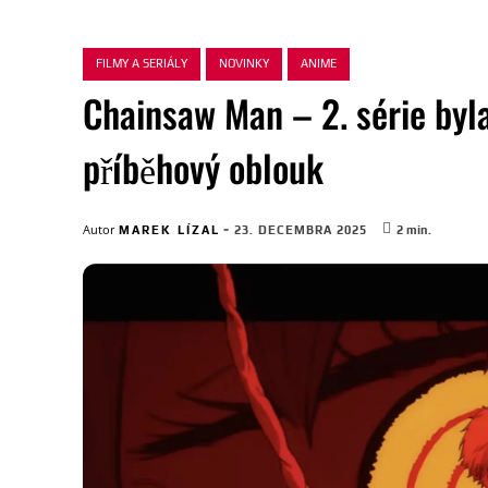
FILMY A SERIÁLY
NOVINKY
ANIME
Chainsaw Man – 2. série byl
příběhový oblouk
-
Autor
MAREK LÍZAL
23. DECEMBRA 2025
2
min.