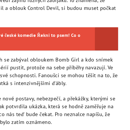
ředí zájmu různých zabijáků. To znamená, že
vil a oblouk Control Devil, si budou muset počkat
vé české komedie Řekni to psem! Co o
ch
se zabýval obloukem Bomb Girl a kdo snímek
rií pustit, protože na sebe příběhy navazují. Ve
své schopnosti. Fanoušci se mohou těšit na to, že
tká s intenzivnějšími ďábly.
nové postavy, nebezpečí, a překážky, kterými se
jak potvrdila ukázka, která se hodně zaměřuje na
co nás teď bude čekat. Pro neznalce napíšu, že
ebylo zatím oznámeno.