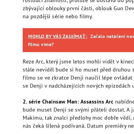
rostoucí známosti, protože se dostává do pop
zbývající oblouky první části, oblouk Gun De
na pozdější série nebo filmy.
MOHLO BY VÁS ZAUJÍMAŤ:
Začalo natáčení no
filmu víme?
Reze Arc, který jsme letos mohli vidět v kine
stále neviděl bude si ho muset před druhou sé
filmu se ve zkratce
Denji naučil lépe ovládat 
se Denji v nadcházejících nových epizodách u
2. série Chainsaw Man: Assassins Arc
nabídne 
bude muset Denji se svými přáteli dostat. A 
Makimu, tak znalci předlohy moc dobře vědí, 
nás čeká šílená podívaná. Datum premiéry n