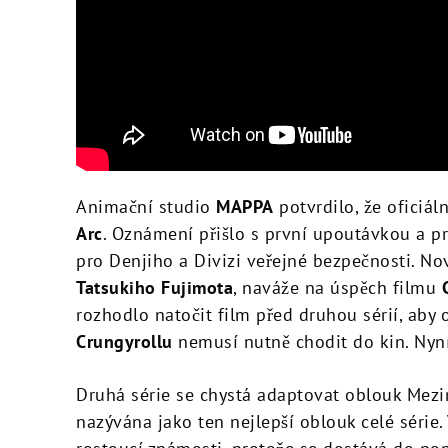
Animační studio
MAPPA
potvrdilo, že
oficiál
Arc
. Oznámení přišlo s první upoutávkou a pr
pro Denjiho a Divizi veřejné bezpečnosti. N
Tatsukiho Fujimota
, naváže na úspěch filmu
rozhodlo natočit film před druhou sérií, aby o
Crungyrollu
nemusí nutně chodit do kin. Nyní 
Druhá série se chystá adaptovat oblouk Mezi
nazývána jako ten nejlepší oblouk celé série.