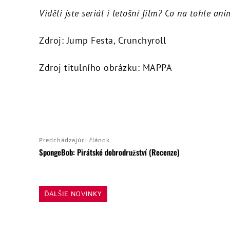
Viděli jste seriál i letošní film? Co na tohle ani
Zdroj: Jump Festa, Crunchyroll
Zdroj titulního obrázku: MAPPA
ZDIEĽAŤ
Predchádzajúci článok
SpongeBob: Pirátské dobrodružství (Recenze)
ĎALŠIE NOVINKY