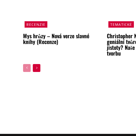
RECENZIE
TEMATICKÉ
Mys hrůzy – Nová verze slavné
Christopher 
knihy (Recenze)
geniální tvůr
jistoty? Naše
tvorbu