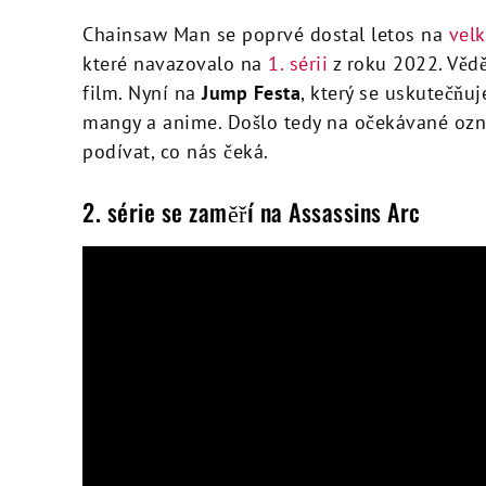
Chainsaw Man se poprvé dostal letos na
velk
které navazovalo na
1. sérii
z roku 2022. Věděl
film. Nyní na
Jump Festa
, který se uskutečňu
mangy a anime. Došlo tedy na očekávané ozn
podívat, co nás čeká.
2. série se zaměří na Assassins Arc