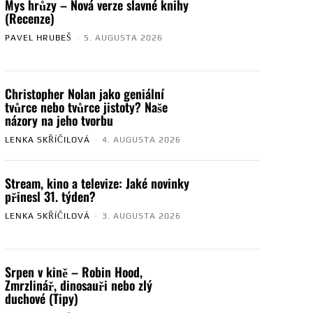
Mys hrůzy – Nová verze slavné knihy
(Recenze)
PAVEL HRUBEŠ
-
5. AUGUSTA 2026
Christopher Nolan jako geniální
tvůrce nebo tvůrce jistoty? Naše
názory na jeho tvorbu
LENKA SKŘÍČILOVÁ
-
4. AUGUSTA 2026
Stream, kino a televize: Jaké novinky
přinesl 31. týden?
LENKA SKŘÍČILOVÁ
-
3. AUGUSTA 2026
Srpen v kině – Robin Hood,
Zmrzlinář, dinosauři nebo zlý
duchové (Tipy)