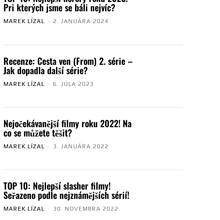
Pri kterých jsme se báli nejvíc?
MAREK LÍZAL
-
2. JANUÁRA 2024
Recenze: Cesta ven (From) 2. série –
Jak dopadla další série?
MAREK LÍZAL
-
6. JÚLA 2023
Nejočekávanější filmy roku 2022! Na
co se můžete těšit?
MAREK LÍZAL
-
3. JANUÁRA 2022
TOP 10: Nejlepší slasher filmy!
Seřazeno podle nejznámějších sérií!
MAREK LÍZAL
-
30. NOVEMBRA 2022