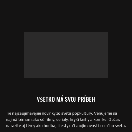
VŠETKO MÁ SVOJ PRÍBEH
Tie najzaujímavejšie novinky zo sveta popkultúry. Venujeme sa
najmä témam ako sú filmy, seriály, hry či knihy a komiks. Občas
narazíte aj témy ako hudba, lifestyle či zaujímavosti z celého sveta.