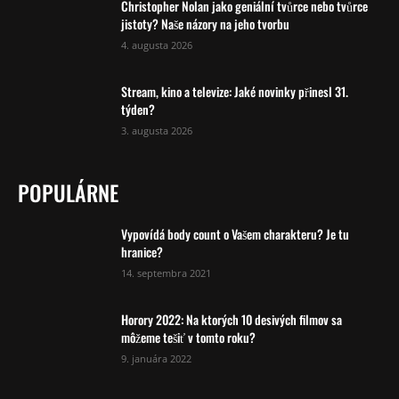
Christopher Nolan jako geniální tvůrce nebo tvůrce
jistoty? Naše názory na jeho tvorbu
4. augusta 2026
Stream, kino a televize: Jaké novinky přinesl 31.
týden?
3. augusta 2026
POPULÁRNE
Vypovídá body count o Vašem charakteru? Je tu
hranice?
14. septembra 2021
Horory 2022: Na ktorých 10 desivých filmov sa
môžeme tešiť v tomto roku?
9. januára 2022