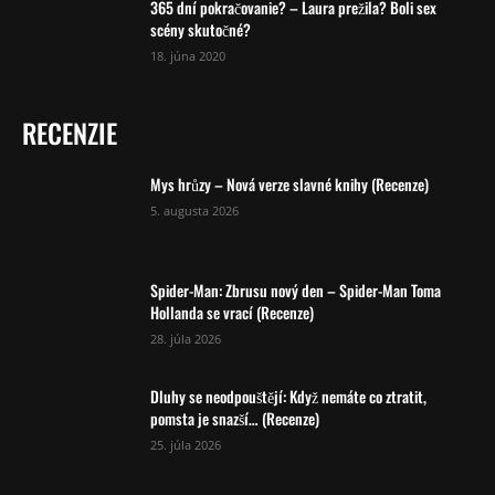
365 dní pokračovanie? – Laura prežila? Boli sex
scény skutočné?
18. júna 2020
RECENZIE
Mys hrůzy – Nová verze slavné knihy (Recenze)
5. augusta 2026
Spider-Man: Zbrusu nový den – Spider-Man Toma
Hollanda se vrací (Recenze)
28. júla 2026
Dluhy se neodpouštějí: Když nemáte co ztratit,
pomsta je snazší… (Recenze)
25. júla 2026