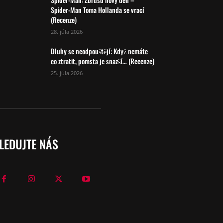
Spider-Man Toma Hollanda se vrací
(Recenze)
28. júla 2026
Dluhy se neodpouštějí: Když nemáte
co ztratit, pomsta je snazší… (Recenze)
25. júla 2026
LEDUJTE NÁS