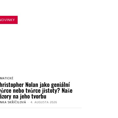
NOVINKY
EMATICKÉ
hristopher Nolan jako geniální
vůrce nebo tvůrce jistoty? Naše
ázory na jeho tvorbu
ENKA SKŘÍČILOVÁ
-
4. AUGUSTA 2026