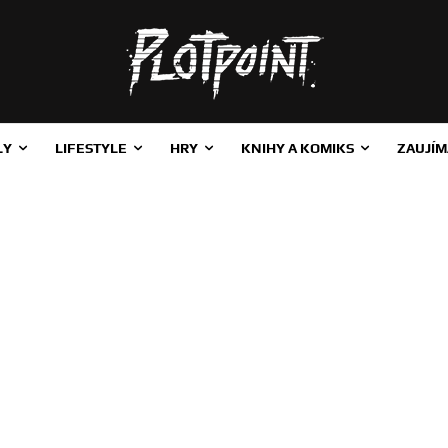
LY
LIFESTYLE
HRY
KNIHY A KOMIKS
ZAUJÍM