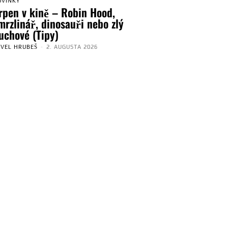
OVINKY
rpen v kině – Robin Hood,
mrzlinář, dinosauři nebo zlý
uchové (Tipy)
AVEL HRUBEŠ
-
2. AUGUSTA 2026