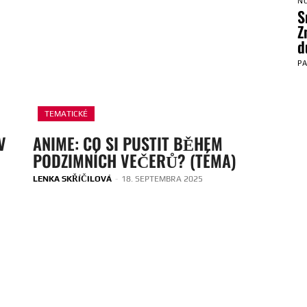
N
S
Z
d
P
TEMATICKÉ
V
ANIME: CO SI PUSTIT BĚHEM
PODZIMNÍCH VEČERŮ? (TÉMA)
LENKA SKŘÍČILOVÁ
-
18. SEPTEMBRA 2025