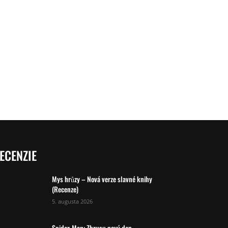
ECENZIE
Mys hrůzy – Nová verze slavné knihy
(Recenze)
5. augusta 2026
Spider-Man: Zbrusu nový den –