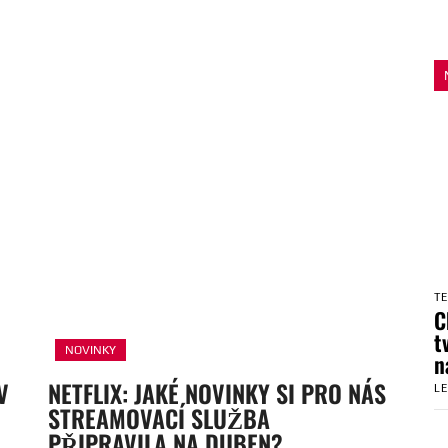
T
C
t
NOVINKY
n
V
NETFLIX: JAKÉ NOVINKY SI PRO NÁS
L
STREAMOVACÍ SLUŽBA
PŘIPRAVILA NA DUBEN?