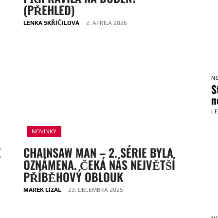
(PŘEHLED)
LENKA SKŘÍČILOVÁ
-
2. APRÍLA 2026
N
S
n
L
NOVINKY
E
CHAINSAW MAN – 2. SÉRIE BYLA
OZNÁMENA. ČEKÁ NÁS NEJVĚTŠÍ
PŘÍBĚHOVÝ OBLOUK
MAREK LÍZAL
-
23. DECEMBRA 2025