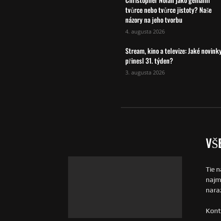
tvůrce nebo tvůrce jistoty? Naše
názory na jeho tvorbu
4. augusta 2026
Stream, kino a televize: Jaké novink
přinesl 31. týden?
3. augusta 2026
VŠ
Tie n
najmä
naraz
Kont