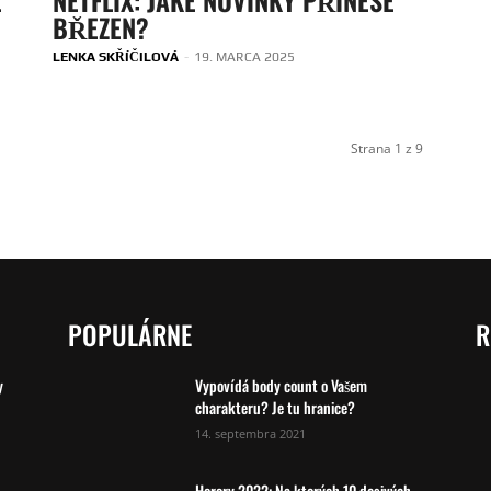
BŘEZEN?
LENKA SKŘÍČILOVÁ
-
19. MARCA 2025
Strana 1 z 9
POPULÁRNE
R
y
Vypovídá body count o Vašem
charakteru? Je tu hranice?
14. septembra 2021
Horory 2022: Na ktorých 10 desivých