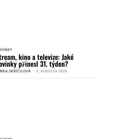
OVINKY
tream, kino a televize: Jaké
ovinky přinesl 31. týden?
ENKA SKŘÍČILOVÁ
-
3. AUGUSTA 2026