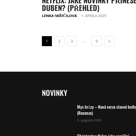
DUBEN? (PŘEHLED)
LENKA SKŘÍČILOVÁ
-
1. APRÍLA 2025
...
1
2
3
9
NOVINKY
Mys hrůzy – Nová verze slavné knih
(Recenze)
5. augusta 2026
Christopher Nolan jako geniální