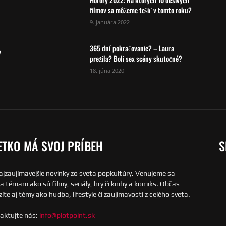
filmov sa môžeme tešiť v tomto roku?
9. januára 2022
365 dní pokračovanie? – Laura
y
prežila? Boli sex scény skutočné?
18. júna 2020
ETKO MÁ SVOJ PRÍBEH
S
ajzaujímavejšie novinky zo sveta popkultúry. Venujeme sa
 témam ako sú filmy, seriály, hry či knihy a komiks. Občas
íte aj témy ako hudba, lifestyle či zaujímavosti z celého sveta.
aktujte nás:
info@plotpoint.sk