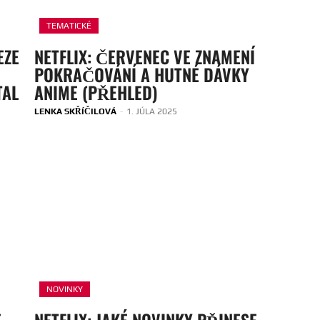
TEMATICKÉ
EZE
NETFLIX: ČERVENEC VE ZNAMENÍ
POKRAČOVÁNÍ A HUTNÉ DÁVKY
TAL
ANIME (PŘEHLED)
LENKA SKŘÍČILOVÁ
-
1. JÚLA 2025
NOVINKY
E
NETFLIX: JAKÉ NOVINKY PŘINESE