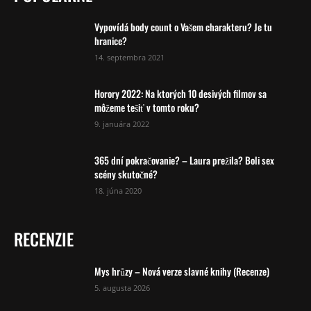
Vypovídá body count o Vašem charakteru? Je tu
hranice?
14. septembra 2021
Horory 2022: Na ktorých 10 desivých filmov sa
môžeme tešiť v tomto roku?
9. januára 2022
365 dní pokračovanie? – Laura prežila? Boli sex
scény skutočné?
18. júna 2020
RECENZIE
Mys hrůzy – Nová verze slavné knihy (Recenze)
5. augusta 2026