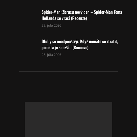
Spider-Man: Zbrusu nový den – Spider-Man Toma
Hollanda se vrací (Recenze)
28. júla 2026
Dluhy se neodpouštějí: Když nemáte co ztratit,
pomsta je snazší… (Recenze)
25. júla 2026