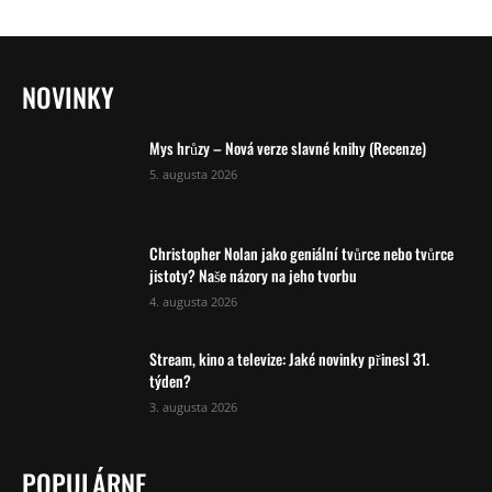
NOVINKY
Mys hrůzy – Nová verze slavné knihy (Recenze)
5. augusta 2026
Christopher Nolan jako geniální tvůrce nebo tvůrce
jistoty? Naše názory na jeho tvorbu
4. augusta 2026
Stream, kino a televize: Jaké novinky přinesl 31.
týden?
3. augusta 2026
POPULÁRNE