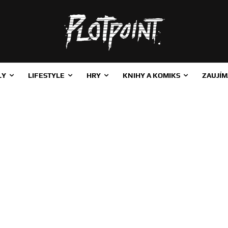
LY
LIFESTYLE
HRY
KNIHY A KOMIKS
ZAUJÍM