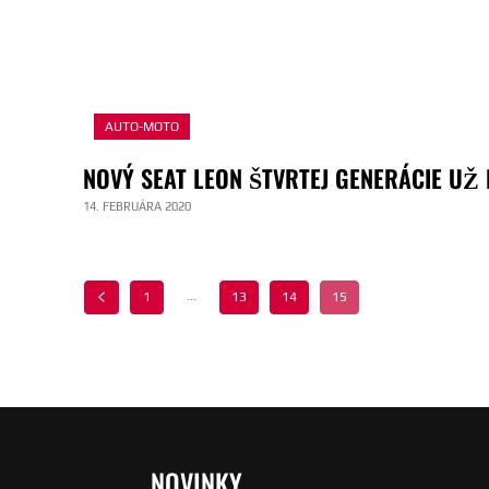
AUTO-MOTO
NOVÝ SEAT LEON ŠTVRTEJ GENERÁCIE UŽ
14. FEBRUÁRA 2020
...
1
13
14
15
NOVINKY