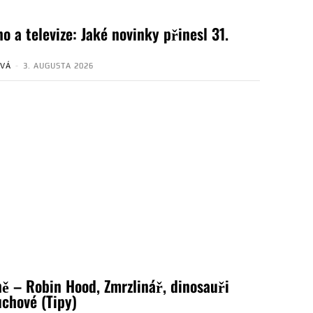
o a televize: Jaké novinky přinesl 31.
OVÁ
-
3. AUGUSTA 2026
ně – Robin Hood, Zmrzlinář, dinosauři
uchové (Tipy)