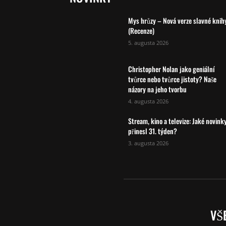
Mys hrůzy – Nová verze slavné knih
(Recenze)
5. augusta 2026
Christopher Nolan jako geniální
tvůrce nebo tvůrce jistoty? Naše
názory na jeho tvorbu
4. augusta 2026
Stream, kino a televize: Jaké novink
přinesl 31. týden?
3. augusta 2026
VŠ