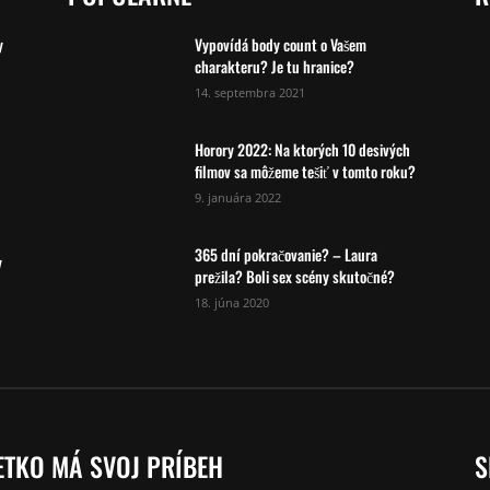
y
Vypovídá body count o Vašem
charakteru? Je tu hranice?
14. septembra 2021
Horory 2022: Na ktorých 10 desivých
filmov sa môžeme tešiť v tomto roku?
9. januára 2022
365 dní pokračovanie? – Laura
y
prežila? Boli sex scény skutočné?
18. júna 2020
ETKO MÁ SVOJ PRÍBEH
S