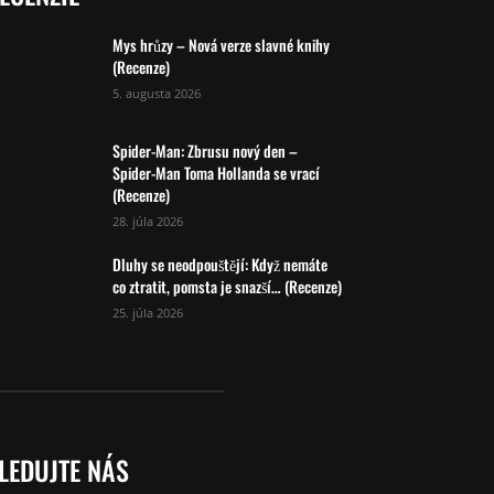
Mys hrůzy – Nová verze slavné knihy
(Recenze)
5. augusta 2026
Spider-Man: Zbrusu nový den –
Spider-Man Toma Hollanda se vrací
(Recenze)
28. júla 2026
Dluhy se neodpouštějí: Když nemáte
co ztratit, pomsta je snazší… (Recenze)
25. júla 2026
LEDUJTE NÁS