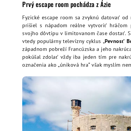
Prvý escape room pochádza z Ázie
Fyzické escape room sa zvyknú datovať od
prišiel s nápadom reálne vytvoriť hráčom
svojho dôvtipu v limitovanom čase dostať. 
vtedy populárny televízny cyklus „
Pevnosť B
západnom pobreží Francúzska a jeho nakrúca
pokúšal zdolať vždy iba jeden tím pre nakr
označenia ako „úniková hra“ však myslím ne