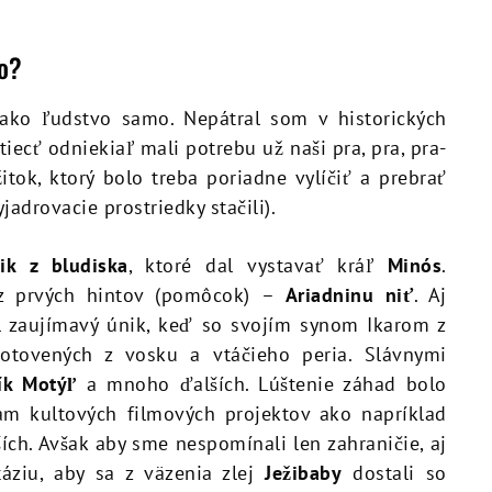
ko?
ako ľudstvo samo. Nepátral som v historických
tiecť odniekiaľ mali potrebu už naši pra, pra, pra-
žitok, ktorý bolo treba poriadne vylíčiť a prebrať
adrovacie prostriedky stačili).
ik z bludiska
, ktoré dal vystavať kráľ
Minós
.
z prvých hintov (pomôcok) –
Ariadninu niť
. Aj
 zaujímavý únik, keď so svojím synom Ikarom z
hotovených z vosku a vtáčieho peria. Slávnymi
ík Motýľ
a mnoho ďalších. Lúštenie záhad bolo
m kultových filmových projektov ako napríklad
ch. Avšak aby sme nespomínali len zahraničie, aj
áziu, aby sa z väzenia zlej
Ježibaby
dostali so