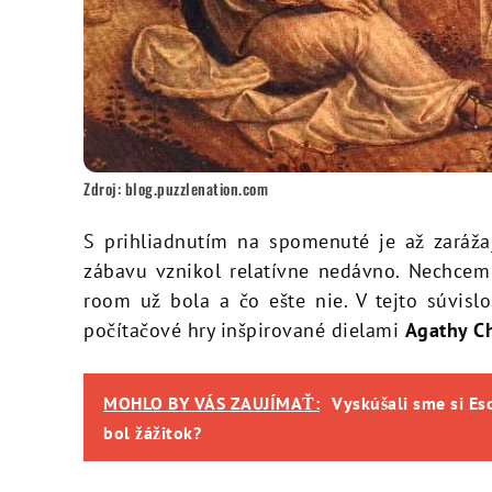
Zdroj: blog.puzzlenation.com
S prihliadnutím na spomenuté je až zarážaj
zábavu vznikol relatívne nedávno. Nechcem 
room už bola a čo ešte nie. V tejto súvisl
počítačové hry inšpirované dielami
Agathy Ch
MOHLO BY VÁS ZAUJÍMAŤ:
Vyskúšali sme si Es
bol žážitok?