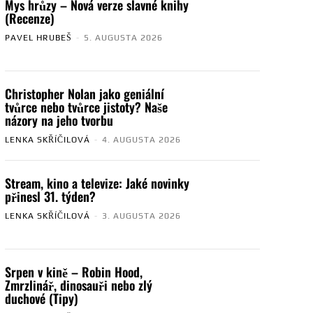
Mys hrůzy – Nová verze slavné knihy
(Recenze)
PAVEL HRUBEŠ
-
5. AUGUSTA 2026
Christopher Nolan jako geniální
tvůrce nebo tvůrce jistoty? Naše
názory na jeho tvorbu
LENKA SKŘÍČILOVÁ
-
4. AUGUSTA 2026
Stream, kino a televize: Jaké novinky
přinesl 31. týden?
LENKA SKŘÍČILOVÁ
-
3. AUGUSTA 2026
Srpen v kině – Robin Hood,
Zmrzlinář, dinosauři nebo zlý
duchové (Tipy)