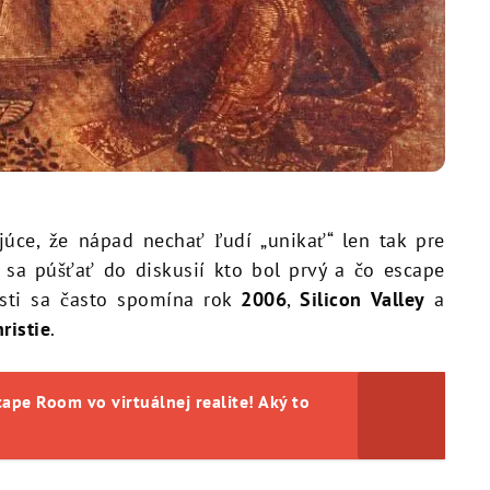
úce, že nápad nechať ľudí „unikať“ len tak pre
sa púšťať do diskusií kto bol prvý a čo escape
osti sa často spomína rok
2006
,
Silicon Valley
a
ristie
.
cape Room vo virtuálnej realite! Aký to