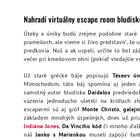
Nahradí virtuálny escape room bludis
Úteky a úniky budú zrejme podobne staré 
prameňoch, ale vieme si živo predstaviť, že u
predkovia. Nuž a ak uspeli, určite to bol zá
večer pri kmeňovom ohni (pokiaľ vtedajšie vyj
Už staré grécke báje popisujú
Téseov ún
Mimochodom, táto báj spomína aj jeden 
samotný autor bludiska
Daidalos
predviedol
väzenia jednoducho uleteli na krídlach z
escapermi sú aj gróf
Monte
Christo
,
galejn
základom mnohých úspešných, dnes už pria
Indiana Jones
,
Da Vinciho
kód
či mnoho ďalší
náš
Janko s Marienkou
museli zapojiť fant