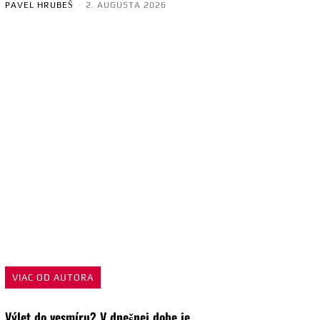
PAVEL HRUBEŠ
-
2. AUGUSTA 2026
VIAC OD AUTORA
Výlet do vesmíru? V dnešnej dobe je