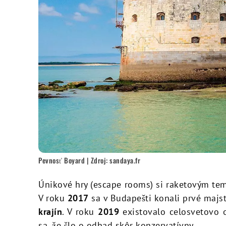
Pevnosť Boyard | Zdroj: sandaya.fr
Únikové hry (escape rooms) si raketovým te
V roku
2017
sa v Budapešti konali prvé majst
krajín
. V roku
2019
existovalo celosvetovo
sa, že šlo o odhad skôr konzervatívny.