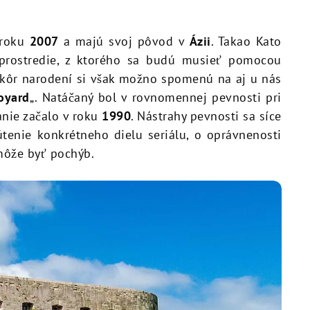
 roku
2007
a majú svoj pôvod v
Ázii
. Takao Kato
 prostredie, z ktorého sa budú musieť pomocou
Skôr narodení si však možno spomenú na aj u nás
oyard
„. Natáčaný bol v rovnomennej pevnosti pri
nie začalo v roku
1990
. Nástrahy pevnosti sa síce
útenie konkrétneho dielu seriálu, o oprávnenosti
môže byť pochýb.