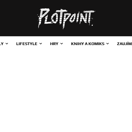
LY
LIFESTYLE
HRY
KNIHY A KOMIKS
ZAUJÍM