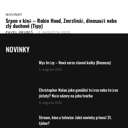
NOVINKY
Srpen v kině – Robin Hood, Zmrzlinář, dinosauři nebo
zlý duchové (Tipy)
PAVEL HRUBEŠ
-
2. AUGUSTA 2026
NOVINKY
Mys hrůzy – Nová verze slavné knihy (Recenze)
5. augusta 2026
Christopher Nolan jako geniální tvůrce nebo tvůrce
jistoty? Naše názory na jeho tvorbu
4. augusta 2026
Stream, kino a televize: Jaké novinky přinesl 31.
týden?