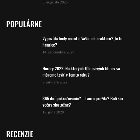
3. augusta 2026
POPULÁRNE
Vypovídá body count o Vašem charakteru? Je tu
hranice?
14. septembra 2021
Horory 2022: Na ktorých 10 desivých filmov sa
môžeme tešiť v tomto roku?
9. januára 2022
365 dní pokračovanie? – Laura prežila? Boli sex
scény skutočné?
18. júna 2020
RECENZIE