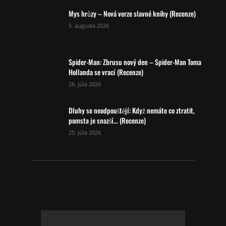
Mys hrůzy – Nová verze slavné knihy (Recenze)
5. augusta 2026
Spider-Man: Zbrusu nový den – Spider-Man Toma
Hollanda se vrací (Recenze)
28. júla 2026
Dluhy se neodpouštějí: Když nemáte co ztratit,
pomsta je snazší… (Recenze)
25. júla 2026