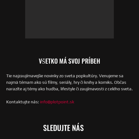
VŠETKO MÁ SVOJ PRÍBEH
Tie najzaujímavejšie novinky zo sveta popkultúry. Venujeme sa
najmä témam ako sú filmy, seriály, hry či knihy a komiks. Občas
narazíte aj témy ako hudba, lifestyle či zaujímavosti z celého sveta.
Kontaktujte nás:
info@plotpoint.sk
SLEDUJTE NÁS